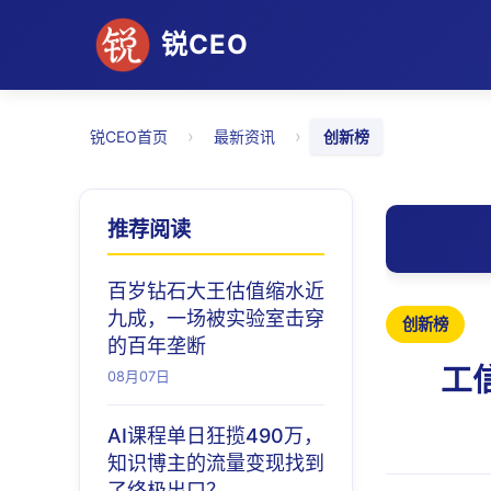
锐CEO
›
›
锐CEO首页
最新资讯
创新榜
推荐阅读
百岁钻石大王估值缩水近
九成，一场被实验室击穿
创新榜
的百年垄断
工
08月07日
AI课程单日狂揽490万，
知识博主的流量变现找到
了终极出口？