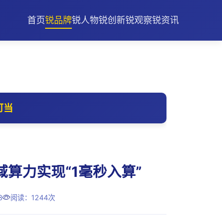
首页
锐品牌
锐人物
锐创新
锐观察
锐资讯
可当
算力实现“1毫秒入算”
8
阅读：1244次