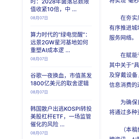
将实现“毫
时：2028年菌落总数限
值收紧10倍，中 ...
在夯实
08月07日
有序推进城
算力时代的“绿电觉醒”：
服务网络。
远景2GW星河基地如何
重塑AI成本逻 ...
在赋能
08月07日
其中关于“
及穿戴设备
谷歌一夜换血，市值蒸发
1800亿美元的取舍逻辑
信息消费的
08月07日
为确保
韩国散户出逃KOSPI转投
将通过多种
美股杠杆ETF，一场监管
催化的风险 ...
（本稿
08月07日