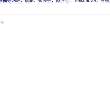
I联播等网站，编辑：张多金，微信号：meisceo29，
44