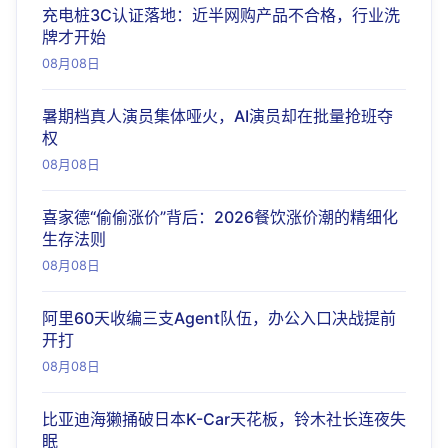
充电桩3C认证落地：近半网购产品不合格，行业洗
牌才开始
08月08日
暑期档真人演员集体哑火，AI演员却在批量抢班夺
权
08月08日
喜家德“偷偷涨价”背后：2026餐饮涨价潮的精细化
生存法则
08月08日
阿里60天收编三支Agent队伍，办公入口决战提前
开打
08月08日
比亚迪海獭捅破日本K-Car天花板，铃木社长连夜失
眠