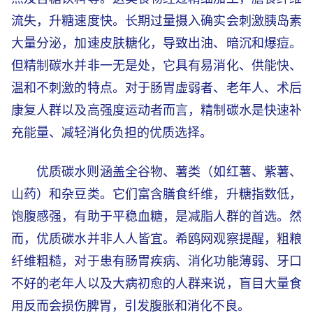
流失，升糖速度快。长期过量摄入确实会刺激胰岛素
大量分泌，加速皮肤糖化，导致出油、暗沉和爆痘。
但精制碳水并非一无是处，它具有易消化、供能快、
温和不刺激的特点。对于肠胃虚弱者、老年人、术后
康复人群以及高强度运动者而言，精制碳水是快速补
充能量、减轻消化负担的优质选择。
优质碳水则涵盖全谷物、薯类（如红薯、紫薯、
山药）和杂豆类。它们富含膳食纤维，升糖指数低，
饱腹感强，有助于平稳血糖，是减脂人群的首选。然
而，优质碳水并非人人皆宜。希鸥网观察提醒，粗粮
纤维粗糙，对于患有肠胃疾病、消化功能薄弱、牙口
不好的老年人以及大病初愈的人群来说，盲目大量食
用反而会损伤脾胃，引发腹胀和消化不良。