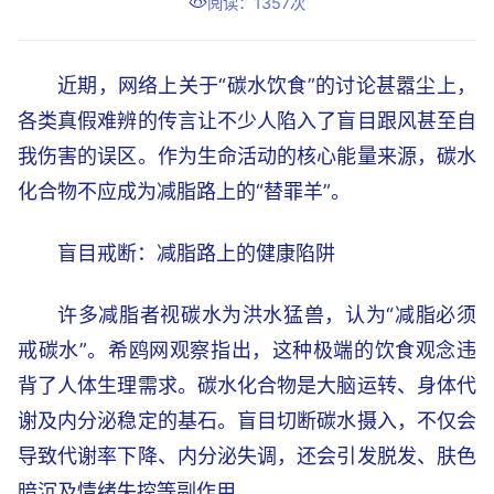
阅读：1357次
近期，网络上关于“碳水饮食”的讨论甚嚣尘上，
各类真假难辨的传言让不少人陷入了盲目跟风甚至自
我伤害的误区。作为生命活动的核心能量来源，碳水
化合物不应成为减脂路上的“替罪羊”。
盲目戒断：减脂路上的健康陷阱
许多减脂者视碳水为洪水猛兽，认为“减脂必须
戒碳水”。希鸥网观察指出，这种极端的饮食观念违
背了人体生理需求。碳水化合物是大脑运转、身体代
谢及内分泌稳定的基石。盲目切断碳水摄入，不仅会
导致代谢率下降、内分泌失调，还会引发脱发、肤色
暗沉及情绪失控等副作用。