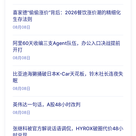
喜家德“偷偷涨价”背后：2026餐饮涨价潮的精细化
生存法则
08月08日
阿里60天收编三支Agent队伍，办公入口决战提前
开打
08月08日
比亚迪海獭捅破日本K-Car天花板，铃木社长连夜失
眠
08月08日
英伟达一句话，A股48小时改判
08月08日
张继科被官方解说话语调侃，HYROX破圈代价48小
时兑现