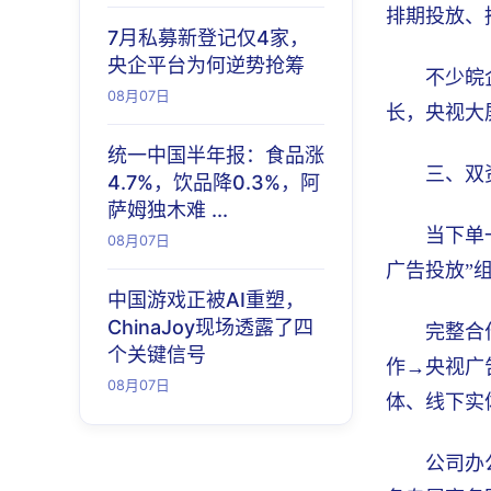
排期投放、
7月私募新登记仅4家，
央企平台为何逆势抢筹
不少皖
08月07日
长，央视大
统一中国半年报：食品涨
三、双
4.7%，饮品降0.3%，阿
萨姆独木难 ...
当下单
08月07日
广告投放”
中国游戏正被AI重塑，
ChinaJoy现场透露了四
完整合
个关键信号
作→央视广
08月07日
体、线下实
公司办