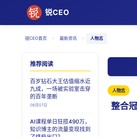
锐CEO
›
›
锐CEO首页
最新资讯
人物志
推荐阅读
百岁钻石大王估值缩水近
九成，一场被实验室击穿
人物志
的百年垄断
整合冠
08月07日
AI课程单日狂揽490万，
知识博主的流量变现找到
了终极出口？