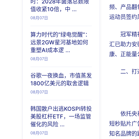
时：2028年菌落总数限
频、产品翻
值收紧10倍，中 ...
运动员签约
08月07日
算力时代的“绿电觉醒”：
冠军精
远景2GW星河基地如何
汇已助力安
重塑AI成本逻 ...
康、正能量
08月07日
二、打
谷歌一夜换血，市值蒸发
1800亿美元的取舍逻辑
08月07日
韩国散户出逃KOSPI转投
依托央
美股杠杆ETF，一场监管
短秒贴片广
催化的风险 ...
08月07日
知名品牌的