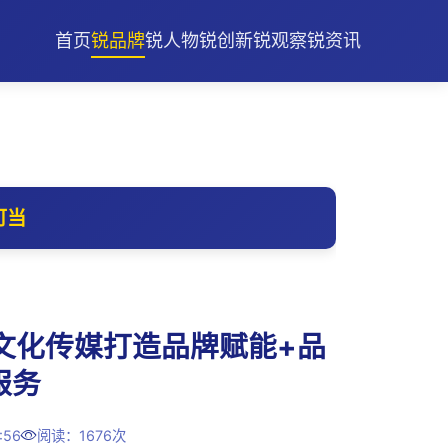
首页
锐品牌
锐人物
锐创新
锐观察
锐资讯
可当
文化传媒打造品牌赋能+品
服务
:56
阅读：1676次