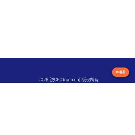
💬 客服
2026 锐CEO(rceo.cn) 版权所有
京ICP备16038615号
锐CEO平台
官网首页
锐人物
锐创新
锐观察
锐快讯
关于锐CEO
联系我们
使用条款
版权声明
隐私政策