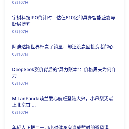
08月07日
宇树科技IPO倒计时：估值610亿的具身智能盛宴与
断层博弈
08月07日
阿迪达斯世界杯赢了销量，却还没赢回投资者的心
08月07日
DeepSeek涨价背后的“算力账本”：价格屠夫为何弃
刀
08月07日
M.LanPanda萌兰爱心航班登陆大兴，小吊梨汤献
上北京首 ...
08月07日
年轻人正把二十四小时健身房当成暂时的避风港