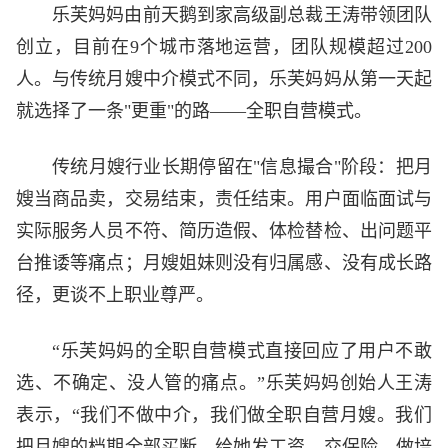
乐芙妈妈由前天鹅到家高级副总裁王涛带领团队
创立，目前在9个城市落地运营，团队规模超过200
人。与传统月嫂中介模式不同，乐芙妈妈从第一天起
就选择了一条"更重"的路——全职自营模式。
传统月嫂行业长期停留在"信息撮合"阶段：把月
嫂当商品卖，交易结束，责任结束。用户面临面试与
实际服务人员不符、简历造假、体检替检、出问题平
台推诿等痛点；月嫂姐妹则没有归属感、没有成长路
径，更谈不上职业尊严。
“乐芙妈妈的全职自营模式直接回应了用户不敢
选、不确定、没人管的痛点。”乐芙妈妈创始人王涛
表示，“我们不做中介，我们做全职自营月嫂。我们
把月嫂的档期全部买断，给她发工资、交保险、做培