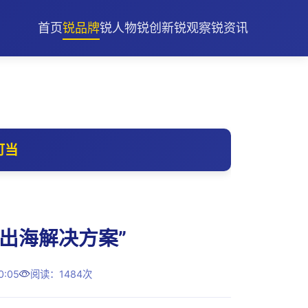
首页
锐品牌
锐人物
锐创新
锐观察
锐资讯
可当
出海解决方案”
:05
阅读：1484次