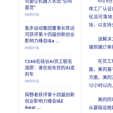
6月9
司要让机器人长出“空间
直觉”
体工厂认证
08月07日
化且可落地
块，以支持
氢步运动集团董事长陈远
河获评第十四届创新创业
该解决
影响力峰会I&a ...
端到端订单
08月07日
在员工
1346名硅谷AI员工联名
请愿：谁在给失控的AI造
面，美的基
刹车
方面，美的
08月07日
12小时以
探野者获评第十四届创新
美的同
创业影响力峰会I&E
Awar ...
从基础设施