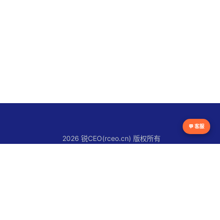
💬 客服
2026 锐CEO(rceo.cn) 版权所有
京ICP备16038615号
锐CEO平台
官网首页
锐人物
锐创新
锐观察
锐快讯
关于锐CEO
联系我们
使用条款
版权声明
隐私政策