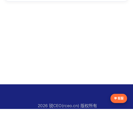
💬 客服
2026 锐CEO(rceo.cn) 版权所有
京ICP备16038615号
锐CEO平台
官网首页
锐人物
锐创新
锐观察
锐快讯