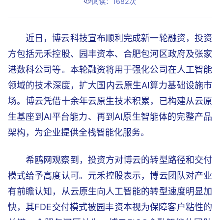
阅读：1682次
近日，博云科技宣布顺利完成新一轮融资，投资
方包括元禾控股、园丰资本、合肥包河区政府及张家
港数科公司等。本轮融资将用于强化公司在人工智能
领域的技术深度，扩大国内云原生AI算力基础设施市
场。博云凭借十余年云原生技术积累，已构建从云原
生基座到AI平台能力、再到AI原生智能体的完整产品
架构，为企业提供全栈智能化服务。
希鸥网观察到，投资方对博云的转型路径和交付
模式给予高度认可。元禾控股表示，博云团队对产业
有前瞻认知，从云原生向人工智能的转型速度明显加
快，其FDE交付模式被园丰资本视为保障客户粘性的