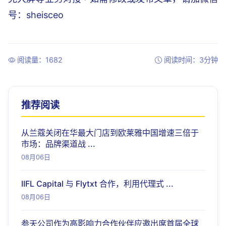
号：sheisceo
阅读量：1682
阅读时间：3分钟
推荐阅读
从兰蔻关闭在华最大门店到欧莱雅中国增速三倍于
市场：品牌渠道战 ...
08月06日
IIFL Capital 与 Flytxt 合作，利用代理式 ...
08月06日
参天公司作为高影响力合作伙伴应邀出席首届全球