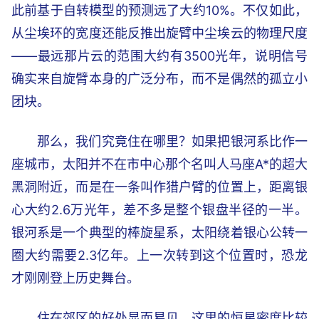
此前基于自转模型的预测远了大约10%。不仅如此，
从尘埃环的宽度还能反推出旋臂中尘埃云的物理尺度
——最远那片云的范围大约有3500光年，说明信号
确实来自旋臂本身的广泛分布，而不是偶然的孤立小
团块。
那么，我们究竟住在哪里？如果把银河系比作一
座城市，太阳并不在市中心那个名叫人马座A*的超大
黑洞附近，而是在一条叫作猎户臂的位置上，距离银
心大约2.6万光年，差不多是整个银盘半径的一半。
银河系是一个典型的棒旋星系，太阳绕着银心公转一
圈大约需要2.3亿年。上一次转到这个位置时，恐龙
才刚刚登上历史舞台。
住在郊区的好处显而易见。这里的恒星密度比较