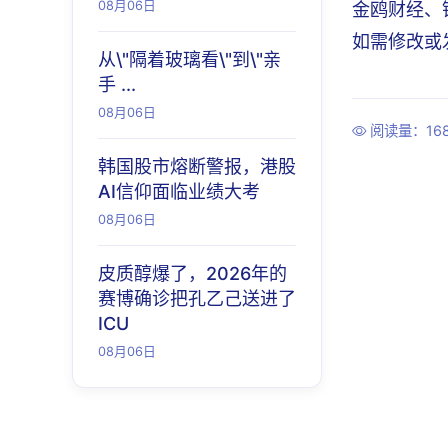
08月06日
金鸥财经、
如需修改或发
从\"隔着玻璃看\"到\"亲
手 ...
08月06日
阅读量：168
韩国股市熔断警报，港股
AI信仰面临业绩大考
08月06日
皮质醇爆了，2026年的
赛博确诊把孔乙己送进了
ICU
08月06日