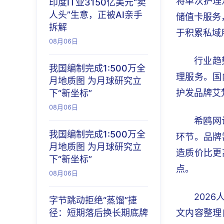
将单次护理
印度IT业3150亿美元“卖
人头”生意，正被AI亲手
储值卡服务
拆解
于积累私域
08月06日
行业趋
我国编制完成1:500万全
理服务。国
月地质图 为月球研究立
护发品牌艾
下“新坐标”
08月06日
希鸥网
我国编制完成1:500万全
环节。品牌
月地质图 为月球研究立
造质价比更
下“新坐标”
点。
08月06日
202
字节跳动拒绝“蒸馏”捷
径：短期落后换长期底牌
文内容整理