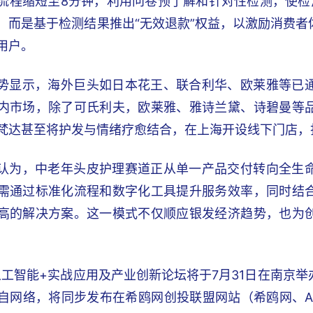
流程缩短至8分钟，利用问卷预了解和针对性检测，使检
，而是基于检测结果推出“无效退款”权益，以激励消费
用户。
势显示，海外巨头如日本花王、联合利华、欧莱雅等已
内市场，除了可氏利夫，欧莱雅、雅诗兰黛、诗碧曼等
梵达甚至将护发与情绪疗愈结合，在上海开设线下门店，
认为，中老年头皮护理赛道正从单一产品交付转向全生
需通过标准化流程和数字化工具提升服务效率，同时结
高的解决方案。这一模式不仅顺应银发经济趋势，也为
6人工智能+实战应用及产业创新论坛将于7月31日在南京
自网络，将同步发布在希鸥网创投联盟网站（希鸥网、A