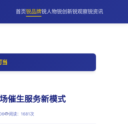
首页
锐品牌
锐人物
锐创新
锐观察
锐资讯
可当
场催生服务新模式
06
阅读：1681次