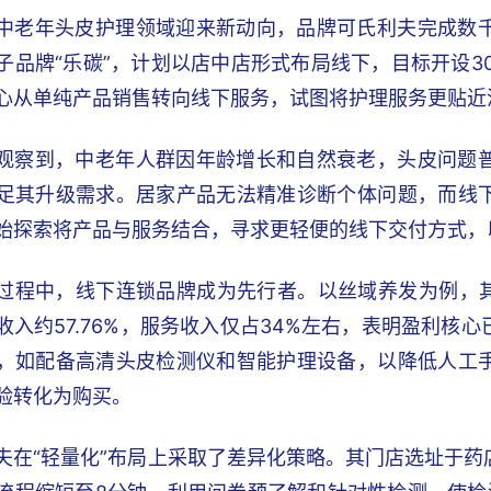
中老年头皮护理领域迎来新动向，品牌可氏利夫完成数
子品牌“乐碳”，计划以店中店形式布局线下，目标开设3
心从单纯产品销售转向线下服务，试图将护理服务更贴近
观察到，中老年人群因年龄增长和自然衰老，头皮问题
足其升级需求。居家产品无法精准诊断个体问题，而线
始探索将产品与服务结合，寻求更轻便的线下交付方式，
过程中，线下连锁品牌成为先行者。以丝域养发为例，其全
收入约57.76%，服务收入仅占34%左右，表明盈利核
，如配备高清头皮检测仪和智能护理设备，以降低人工
验转化为购买。
夫在“轻量化”布局上采取了差异化策略。其门店选址于