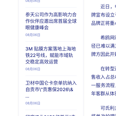
08月06日
近日，
参天公司作为高影响力合
牌宣布设立
作伙伴应邀出席首届全球
品牌正将重
眼健康峰会
08月06日
希鸥网
径已难以满
3M 贴膜方案落地上海地
牌方因此开
铁22号线，赋能市域轨
交稳定高效运营
在转型
08月06日
售收入占总
卫材中国仑卡奈单抗纳入
一服务流程
自贡市\"贡惠保2026\&
年客群从体
...
08月06日
可氏利