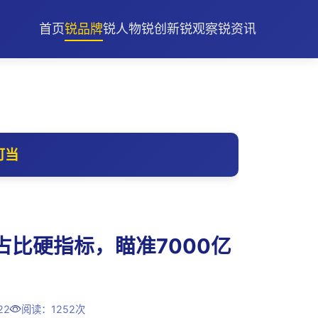
首页
锐品牌
锐人物
锐创新
锐观察
锐资讯
可当
占比硬指标，瞄准7000亿
22
阅读：1252次