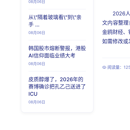
08月06日
202
从\"隔着玻璃看\"到\"亲
文内容整理
手 ...
金鸥财经、
08月06日
如需修改或发
韩国股市熔断警报，港股
AI信仰面临业绩大考
08月06日
阅读量：12
皮质醇爆了，2026年的
赛博确诊把孔乙己送进了
ICU
08月06日