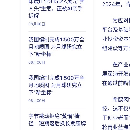
印度IT业3150亿美元“卖
2024年，
人头”生意，正被AI亲手
拆解
为应对
08月06日
平台及基础
业投资资本
我国编制完成1:500万全
月地质图 为月球研究立
纽建设等方
下“新坐标”
08月06日
在产业
展深海开发
我国编制完成1:500万全
在通过前瞻
月地质图 为月球研究立
下“新坐标”
希鸥网
08月06日
控。这不仅
字节跳动拒绝“蒸馏”捷
于创业者而
径：短期落后换长期底牌
轮商业蓝海