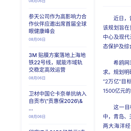
08月06日
参天公司作为高影响力合
近日，
作伙伴应邀出席首届全球
该规划旨在
眼健康峰会
中心及现代
08月06日
态保护及综
3M 贴膜方案落地上海地
铁22号线，赋能市域轨
希鸥网
交稳定高效运营
求。规划明
08月06日
“2万亿”
1500亿元
卫材中国仑卡奈单抗纳入
自贡市\"贡惠保2026\&
这一目
...
中，青岛、
08月06日
两大海洋经