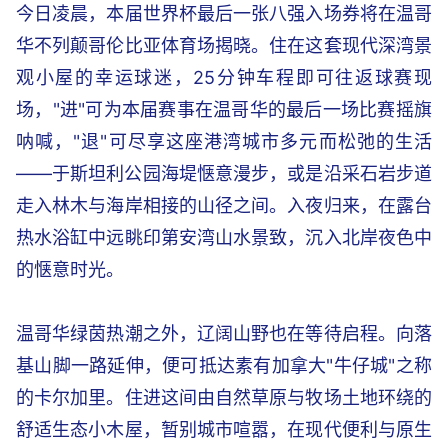
今日凌晨，本届世界杯最后一张八强入场券将在温哥
华不列颠哥伦比亚体育场揭晓。住在这套现代深湾景
观小屋的幸运球迷，25分钟车程即可往返球赛现
场，"进"可为本届赛事在温哥华的最后一场比赛摇旗
呐喊，"退"可尽享这座港湾城市多元而松弛的生活
——于斯坦利公园海堤惬意漫步，或是沿采石岩步道
走入林木与海岸相接的山径之间。入夜归来，在露台
热水浴缸中远眺印第安湾山水景致，沉入北岸夜色中
的惬意时光。
温哥华绿茵热潮之外，辽阔山野也在等待启程。向落
基山脚一路延伸，便可抵达素有加拿大"牛仔城"之称
的卡尔加里。住进这间由自然草原与牧场土地环绕的
舒适生态小木屋，暂别城市喧嚣，在现代便利与原生