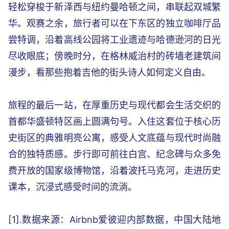
轻松穿梭于新泽西与纽约曼哈顿之间，串联起双城繁
华。观赛之余，旅行者可以在下东区的独立咖啡厅品
尝特调，沿着高线公园将工业遗迹与哈德逊河的日光
尽收眼底；傍晚时分，在格林威治村的砖墙老建筑间
漫步，看那些抱着吉他的街头诗人如何定义自由。
旅程的最后一站，在厚重历史与现代都会生活交织的
首都华盛顿特区画上圆满句号。入住这套位于核心历
史街区的典雅明亮公寓，感受人文底蕴与现代时尚融
合的独特质感。步行即可前往白宫、纪念碑与众多免
费开放的国家级博物馆，沿着波托马克河，走进历史
课本，沉浸式感受时间的流淌。
[1].数据来源：Airbnb爱彼迎内部数据，中国大陆地