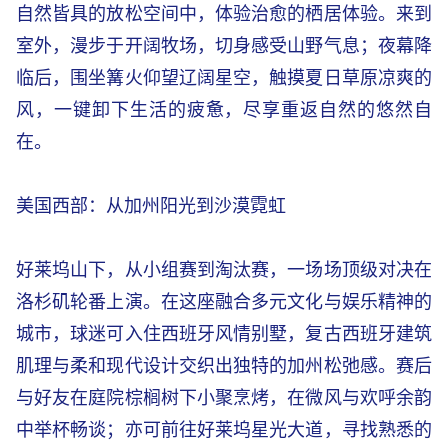
自然皆具的放松空间中，体验治愈的栖居体验。来到
室外，漫步于开阔牧场，切身感受山野气息；夜幕降
临后，围坐篝火仰望辽阔星空，触摸夏日草原凉爽的
风，一键卸下生活的疲惫，尽享重返自然的悠然自
在。
美国西部：从加州阳光到沙漠霓虹
好莱坞山下，从小组赛到淘汰赛，一场场顶级对决在
洛杉矶轮番上演。在这座融合多元文化与娱乐精神的
城市，球迷可入住西班牙风情别墅，复古西班牙建筑
肌理与柔和现代设计交织出独特的加州松弛感。赛后
与好友在庭院棕榈树下小聚烹烤，在微风与欢呼余韵
中举杯畅谈；亦可前往好莱坞星光大道，寻找熟悉的