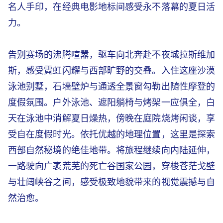
名人手印，在经典电影地标间感受永不落幕的夏日活
力。
告别赛场的沸腾喧嚣，驱车向北奔赴不夜城拉斯维加
斯，感受霓虹闪耀与西部旷野的交叠。入住这座沙漠
泳池别墅，石墙壁炉与通透全景窗勾勒出随性摩登的
度假氛围。户外泳池、遮阳躺椅与烤架一应俱全，白
天在泳池中消解夏日燥热，傍晚在庭院烧烤闲谈，享
受自在度假时光。依托优越的地理位置，这里是探索
西部自然秘境的绝佳地带。将旅程继续向内陆延伸，
一路驶向广袤荒芜的死亡谷国家公园，穿梭苍茫戈壁
与壮阔峡谷之间，感受极致地貌带来的视觉震撼与自
然治愈。