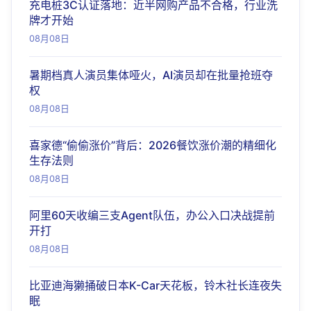
充电桩3C认证落地：近半网购产品不合格，行业洗
牌才开始
08月08日
暑期档真人演员集体哑火，AI演员却在批量抢班夺
权
08月08日
喜家德“偷偷涨价”背后：2026餐饮涨价潮的精细化
生存法则
08月08日
阿里60天收编三支Agent队伍，办公入口决战提前
开打
08月08日
比亚迪海獭捅破日本K-Car天花板，铃木社长连夜失
眠