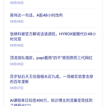
08月08日
英伟达一句话，A股48小时改判
08月08日
张继科被官方解说话语调侃，HYROX破圈代价48小
时兑现
08月08日
顶流排队塌房，papi酱用“四不”原则熬死三代网红
08月08日
百岁钻石大王估值缩水近九成，一场被实验室击穿
的百年垄断
08月07日
AI课程单日狂揽490万，知识博主的流量变现找到
了终极出口？