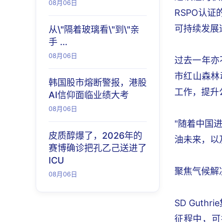
08月06日
RSPO认
可持续发展
从\"隔着玻璃看\"到\"亲
手 ...
08月06日
过去一年亦不
市红山森林
韩国股市熔断警报，港股
工作，提升
AI信仰面临业绩大考
08月06日
"随着中国
皮质醇爆了，2026年的
油未来，以
赛博确诊把孔乙己送进了
ICU
聚焦气候解
08月06日
SD Gut
征程中，可