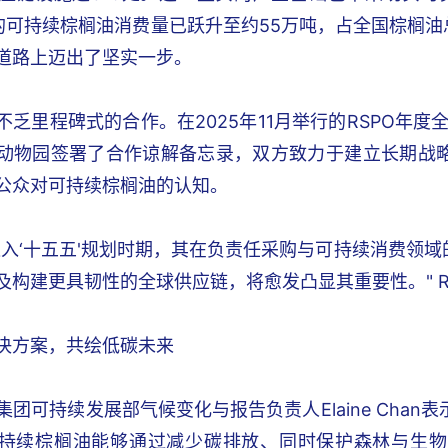
证的可持续棕榈油消费量已跃升至约55万吨，占全国棕榈油
道路上迈出了坚实一步。
乏里程碑式的合作。在2025年11月举行的RSPO年度全
动物园签署了合作谅解备忘录，双方致力于建立长期战
公众对可持续棕榈油的认知。
进入‘十五五'规划时期，其在负责任采购与可持续消费领
及构建更具韧性的全球供应链，将愈发凸显其重要性。" R
决方案，共绘低碳未来‌
hrie集团可持续发展部气候变化与报告负责人Elaine Cha
持续棕榈油能够通过减少碳排放、同时保护森林与生物