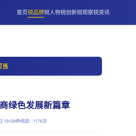
首页
锐品牌
锐人物
锐创新
锐观察
锐资讯
可当
共商绿色发展新篇章
19:06
阅读：1176次