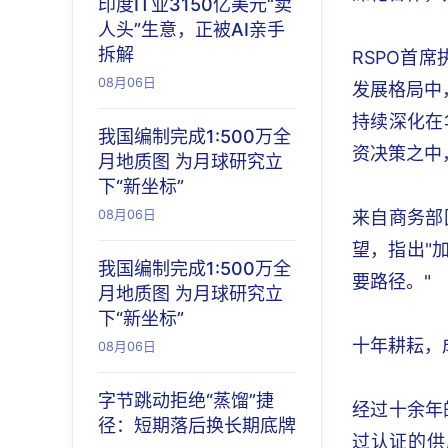
印度IT业3150亿美元“卖
人头”生意，正被AI亲手
拆解
RSPO首
08月06日
发展格局中
持续深化在
我国编制完成1:500万全
资决策之中
月地质图 为月球研究立
下“新坐标”
08月06日
来自商务部
望，指出"
我国编制完成1:500万全
要路径。"
月地质图 为月球研究立
下“新坐标”
十年耕耘，
08月06日
字节跳动拒绝“蒸馏”捷
经过十余年
径：短期落后换长期底牌
过认证的供