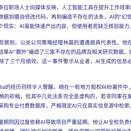
多位职场人士向媒体反映，人工智能工具在提升工作效率
数据到擅自修改代码，再到编造不存在的法条，AI的“幻
个现实：AI虽能快速产出内容，但使用者若缺乏核验能
观察到，公关公司策略经理林晨的遭遇颇具代表性。他在
结果AI“额外”编造了三家不存在的品牌及相关研究数据
除了三个月绩效。这一事件警示从业者，AI生成的信息
elia的经历同样令人警醒。她在一桩地方股权纠纷案件中
畅的初稿，但其中几处法条完全是虚构的，若非同事在
采购专业付费数据库，严格限定AI只在真实信息源中检索
童桐则因过度依赖AI导致项目严重延期。他让AI全权负责