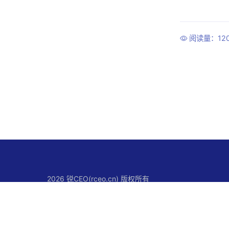
阅读量：12
2026 锐CEO(rceo.cn) 版权所有
关于锐CEO
联系我们
使用条款
版权声明
隐私政策