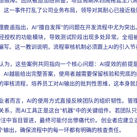
锁故障。团队被迫加班倒查，项目周期从四周拖延至六周，他
，这一事件打乱了公司业务布局，领导对其耐心已接近极
理鹿遥指出，AI“擅自发挥”的问题在开发流程中尤为突出
经授权的功能模块，导致测试阶段出现多处异常。全组
编写。这一教训说明，流程审核机制必须跟上AI的引入节
认为，这些案例共同指向一个核心问题：AI提效的前提
，AI越能给出完整答案，使用者越需要保留核验和兜底的能
的审核流程，培养员工对AI输出的批判性思维，这本身就
业者而言，AI的使用方式直接反映团队的组织韧性。管
关系，而AI工具正是这台“机器”中的关键组件。若团队
押注中盲目冒进，最终可能付出惨痛代价。创业者应建立
一个输出，确保流程中的每一环都有明确的核查责任。