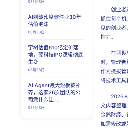
08月08日
创业者
AI刺破印度软件业30年
抓住每个机
估值泡沫
见的创业者
08月08日
控力。
宇树估值610亿定价落
在团队
地，硬科技IPO逻辑彻底
生变
时，管理者
08月08日
作为提拔管
将技术工具
AI Agent最大短板被补
齐，这家26岁团队的公
202
司凭什么让 ...
文内容整理
08月08日
金鸥财经、
如需修改或发