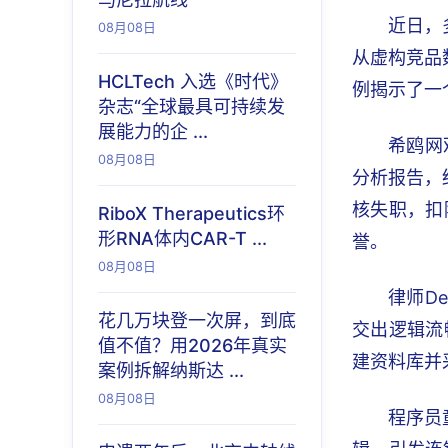
近日，
08月08日
从虚构竞品
HCLTech 入选《时代》
例揭示了一
杂志“全球最具可持续发
展能力的企 ...
希鸥网
08月08日
分析报告，
核失职，扣
RiboX Therapeutics环
形RNA体内CAR-T ...
誉。
08月08日
律师D
花几万块登一次屏，到底
交出逻辑流
值不值？用2026年真实
建资料库并
案例拆解纳斯达 ...
08月08日
程序员