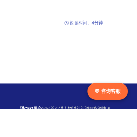
阅读时间：4分钟
💬 咨询客服
锐CEO平台
官网首页
锐人物
锐创新
锐观察
锐快讯