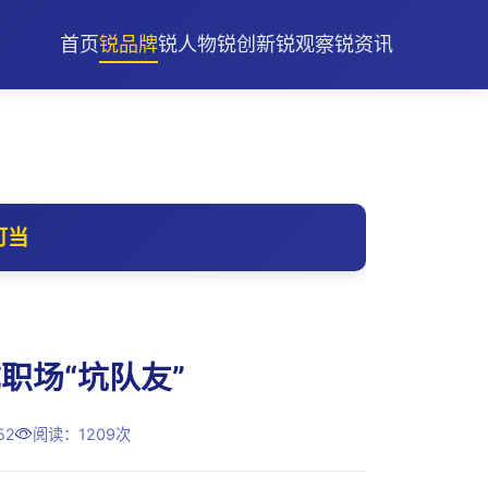
首页
锐品牌
锐人物
锐创新
锐观察
锐资讯
可当
职场“坑队友”
52
阅读：1209次