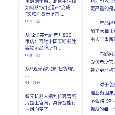
辑，引发连
申遗两年后，北京中轴线
如何从“文化遗产”变成
更严重的是
“文旅消费新场景 ...
08月08日
产品经
加了大量未
从12亿美元到年开800
由人工重新
家店：百胜中国买断必胜
客揭示品牌所有 ...
希鸥网
08月08日
受访者所言
从\"观光客\"到\"扫货族\
建立更严格
...
08月08日
对于创
理业务因果
智元机器人把九位高管照
不会赔”的
片挂上官网，具身智能行
业风向变了
视AI的每