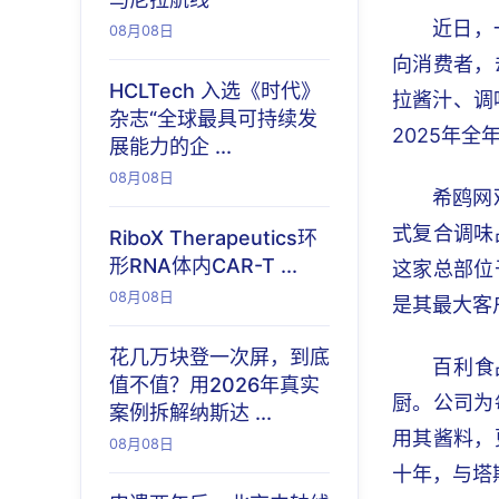
近日，
08月08日
向消费者，
HCLTech 入选《时代》
拉酱汁、调味
杂志“全球最具可持续发
2025年全
展能力的企 ...
08月08日
希鸥网
式复合调味
RiboX Therapeutics环
形RNA体内CAR-T ...
这家总部位
08月08日
是其最大客户
花几万块登一次屏，到底
百利食
值不值？用2026年真实
厨。公司为
案例拆解纳斯达 ...
用其酱料，
08月08日
十年，与塔