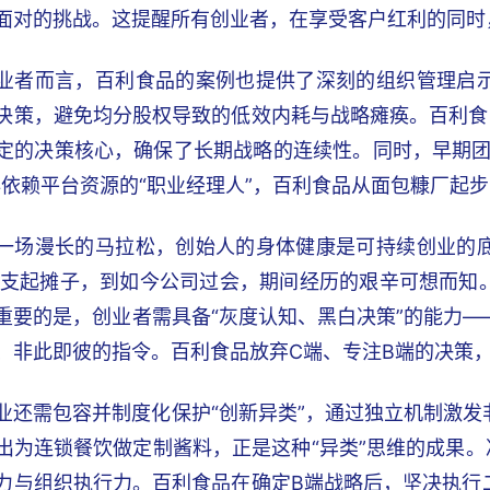
面对的挑战。这提醒所有创业者，在享受客户红利的同时
业者而言，百利食品的案例也提供了深刻的组织管理启
决策，避免均分股权导致的低效内耗与战略瘫痪。百利食
定的决策核心，确保了长期战略的连续性。同时，早期团
非依赖平台资源的“职业经理人”，百利食品从面包糠厂起
一场漫长的马拉松，创始人的身体健康是可持续创业的
8年支起摊子，到如今公司过会，期间经历的艰辛可想而
重要的是，创业者需具备“灰度认知、黑白决策”的能力
、非此即彼的指令。百利食品放弃C端、专注B端的决策
业还需包容并制度化保护“创新异类”，通过独立机制激
出为连锁餐饮做定制酱料，正是这种“异类”思维的成果。
力与组织执行力。百利食品在确定B端战略后，坚决执行