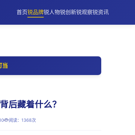
首页
锐品牌
锐人物
锐创新
锐观察
锐资讯
可当
会背后藏着什么？
10
阅读：1368次