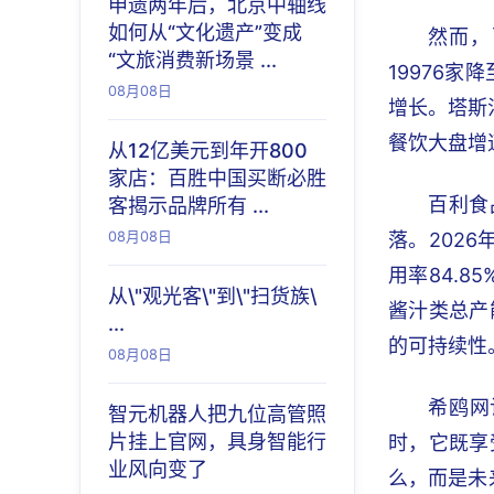
申遗两年后，北京中轴线
如何从“文化遗产”变成
然而，
“文旅消费新场景 ...
19976家
08月08日
增长。塔斯
餐饮大盘增
从12亿美元到年开800
家店：百胜中国买断必胜
百利食
客揭示品牌所有 ...
08月08日
落。202
用率84.8
从\"观光客\"到\"扫货族\
酱汁类总产
...
的可持续性
08月08日
希鸥网
智元机器人把九位高管照
片挂上官网，具身智能行
时，它既享
业风向变了
么，而是未