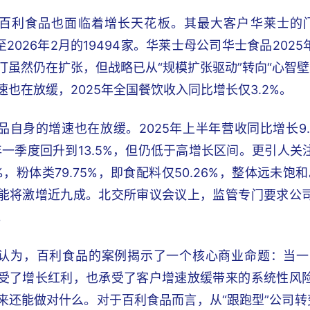
百利食品也面临着增长天花板。其最大客户华莱士的门
降至2026年2月的19494家。华莱士母公司华士食品20
汀虽然仍在扩张，但战略已从“规模扩张驱动”转向“心智壁
速也在放缓，2025年全国餐饮收入同比增长仅3.2%。
品自身的增速也在放缓。2025年上半年营收同比增长9.
6年一季度回升到13.5%，但仍低于高增长区间。更引人
5%，粉体类79.75%，即食配料仅50.26%，整体远未
能将激增近九成。北交所审议会议上，监管专门要求公
。
认为，百利食品的案例揭示了一个核心商业命题：当一
受了增长红利，也承受了客户增速放缓带来的系统性风
来还能做对什么。对于百利食品而言，从“跟跑型”公司转