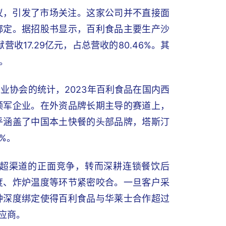
议，引发了市场关注。这家公司并不直接面
绑定。据招股书显示，百利食品主要生产沙
17.29亿元，占总营收的80.46%。其
观。
业协会的统计，2023年百利食品在国内西
领军企业。在外资品牌长期主导的赛道上，
乎涵盖了中国本土快餐的头部品牌，塔斯汀
3%。
超渠道的正面竞争，转而深耕连锁餐饮后
度、炸炉温度等环节紧密咬合。一旦客户采
种深度绑定使得百利食品与华莱士合作超过
应商。