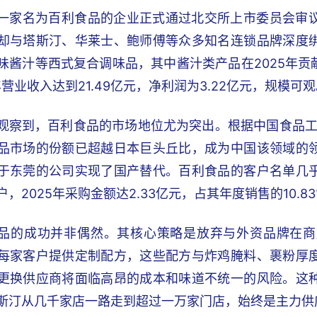
一家名为百利食品的企业正式通过北交所上市委员会审
却与塔斯汀、华莱士、鲍师傅等众多知名连锁品牌深度
酱汁等西式复合调味品，其中酱汁类产品在2025年贡献营收
年营业收入达到21.49亿元，净利润为3.22亿元，规模可
观察到，百利食品的市场地位尤为突出。根据中国食品工
品市场的份额已超越日本巨头丘比，成为中国该领域的
于东莞的公司实现了国产替代。百利食品的客户名单几
，2025年采购金额达2.33亿元，占其年度销售的10.8
品的成功并非偶然。其核心策略是放弃与外资品牌在商
每家客户提供定制配方，这些配方与炸鸡腌料、裹粉厚
更换供应商将面临高昂的成本和味道不统一的风险。这
斯汀从几千家店一路走到超过一万家门店，始终是主力供