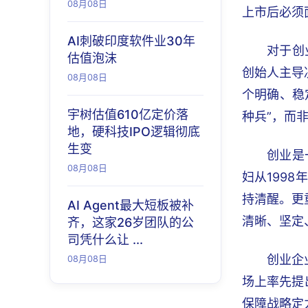
08月08日
上市后必须
AI刺破印度软件业30年
对于创
估值泡沫
创始人主导
08月08日
个明确、稳
宇树估值610亿定价落
种兵”，而
地，硬科技IPO逻辑彻底
生变
创业是
08月08日
妇从199
持清醒。更
AI Agent最大短板被补
清晰、坚定
齐，这家26岁团队的公
司凭什么让 ...
创业企
08月08日
场上率先提
保障战略定