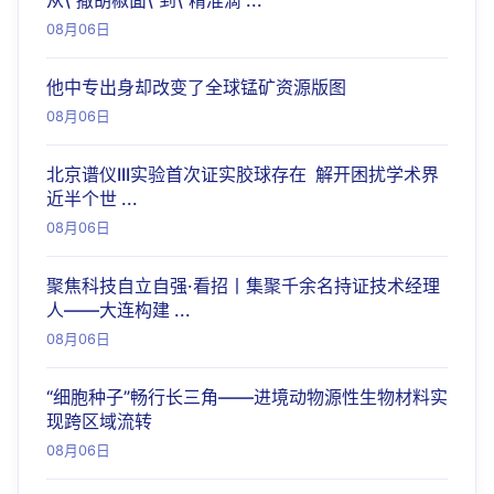
从\"撒胡椒面\"到\"精准滴 ...
08月06日
他中专出身却改变了全球锰矿资源版图
08月06日
北京谱仪III实验首次证实胶球存在 解开困扰学术界
近半个世 ...
08月06日
聚焦科技自立自强·看招丨集聚千余名持证技术经理
人——大连构建 ...
08月06日
“细胞种子”畅行长三角——进境动物源性生物材料实
现跨区域流转
08月06日