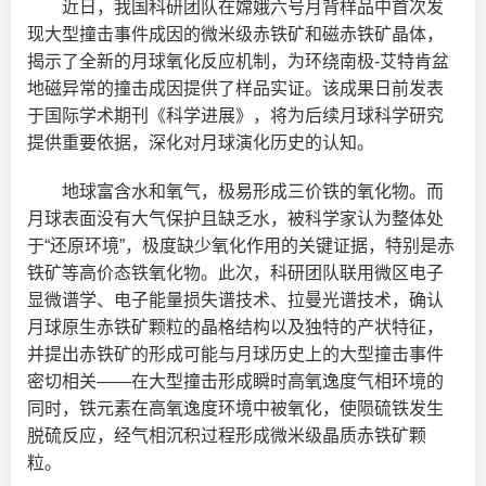
近日，我国科研团队在嫦娥六号月背样品中首次发
现大型撞击事件成因的微米级赤铁矿和磁赤铁矿晶体，
揭示了全新的月球氧化反应机制，为环绕南极-艾特肯盆
地磁异常的撞击成因提供了样品实证。该成果日前发表
于国际学术期刊《科学进展》，将为后续月球科学研究
提供重要依据，深化对月球演化历史的认知。
地球富含水和氧气，极易形成三价铁的氧化物。而
月球表面没有大气保护且缺乏水，被科学家认为整体处
于“还原环境”，极度缺少氧化作用的关键证据，特别是赤
铁矿等高价态铁氧化物。此次，科研团队联用微区电子
显微谱学、电子能量损失谱技术、拉曼光谱技术，确认
月球原生赤铁矿颗粒的晶格结构以及独特的产状特征，
并提出赤铁矿的形成可能与月球历史上的大型撞击事件
密切相关——在大型撞击形成瞬时高氧逸度气相环境的
同时，铁元素在高氧逸度环境中被氧化，使陨硫铁发生
脱硫反应，经气相沉积过程形成微米级晶质赤铁矿颗
粒。