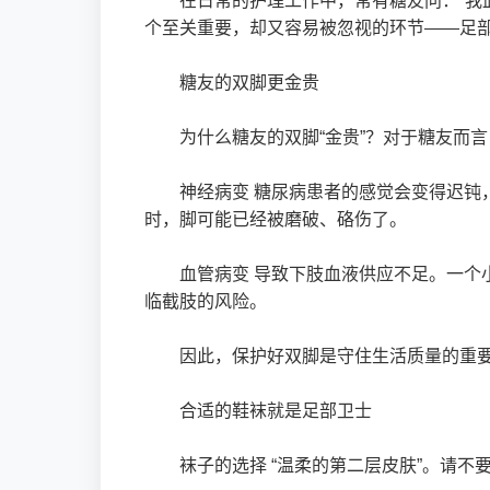
在日常的护理工作中，常有糖友问：“我
个至关重要，却又容易被忽视的环节——足
糖友的双脚更金贵
为什么糖友的双脚“金贵”？对于糖友而
神经病变 糖尿病患者的感觉会变得迟钝
时，脚可能已经被磨破、硌伤了。
血管病变 导致下肢血液供应不足。一个
临截肢的风险。
因此，保护好双脚是守住生活质量的重
合适的鞋袜就是足部卫士
袜子的选择 “温柔的第二层皮肤”。请