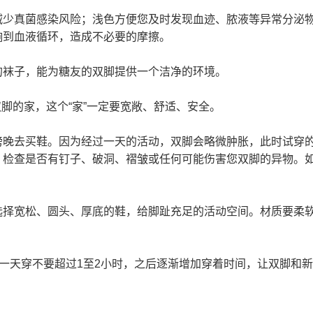
减少真菌感染风险；浅色方便您及时发现血迹、脓液等异常分泌
响到血液循环，造成不必要的摩擦。
的袜子，能为糖友的双脚提供一个洁净的环境。
双脚的家，这个“家”一定要宽敞、舒适、安全。
傍晚去买鞋。因为经过一天的活动，双脚会略微肿胀，此时试穿
。检查是否有钉子、破洞、褶皱或任何可能伤害您双脚的异物。如
选择宽松、圆头、厚底的鞋，给脚趾充足的活动空间。材质要柔
第一天穿不要超过1至2小时，之后逐渐增加穿着时间，让双脚和