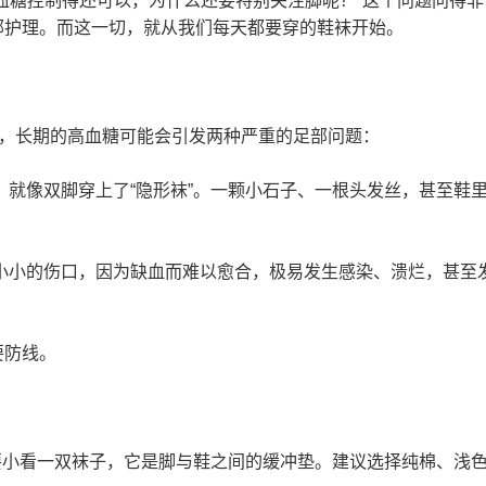
血糖控制得还可以，为什么还要特别关注脚呢？”这个问题问得
部护理。而这一切，就从我们每天都要穿的鞋袜开始。
言，长期的高血糖可能会引发两种严重的足部问题：
，就像双脚穿上了“隐形袜”。一颗小石子、一根头发丝，甚至鞋
小小的伤口，因为缺血而难以愈合，极易发生感染、溃烂，甚至发
要防线。
不要小看一双袜子，它是脚与鞋之间的缓冲垫。建议选择纯棉、浅