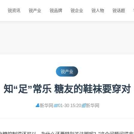
锐资讯
锐产业
锐品牌
锐企业
锐人物
锐话题
锐产业
知“足”常乐 糖友的鞋袜要穿对
新华网
01-30 15:20
新华网
👤
📅
📰