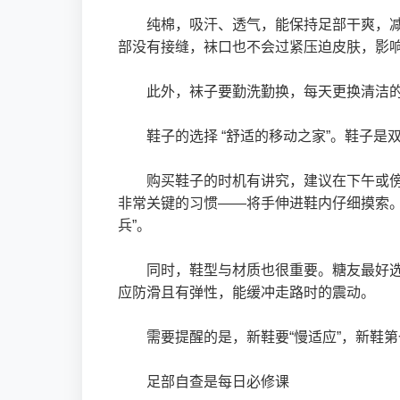
纯棉，吸汗、透气，能保持足部干爽，
部没有接缝，袜口也不会过紧压迫皮肤，影
此外，袜子要勤洗勤换，每天更换清洁
鞋子的选择 “舒适的移动之家”。鞋子是
购买鞋子的时机有讲究，建议在下午或
非常关键的习惯——将手伸进鞋内仔细摸索
兵”。
同时，鞋型与材质也很重要。糖友最好
应防滑且有弹性，能缓冲走路时的震动。
需要提醒的是，新鞋要“慢适应”，新鞋
足部自查是每日必修课