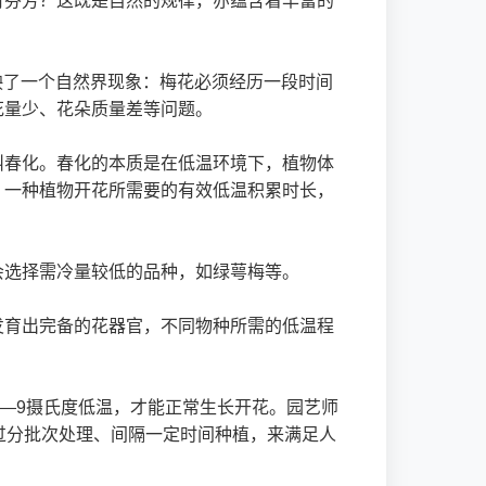
有芬芳？这既是自然的规律，亦蕴含着丰富的
反映了一个自然界现象：梅花必须经历一段时间
花量少、花朵质量差等问题。
叫春化。春化的本质是在低温环境下，植物体
。一种植物开花所需要的有效低温积累时长，
会选择需冷量较低的品种，如绿萼梅等。
发育出完备的花器官，不同物种所需的低温程
4—9摄氏度低温，才能正常生长开花。园艺师
过分批次处理、间隔一定时间种植，来满足人