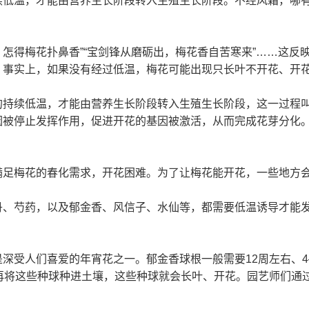
续低温，才能由营养生长阶段转入生殖生长阶段。不经风霜，哪
骨，怎得梅花扑鼻香”“宝剑锋从磨砺出，梅花香自苦寒来”……这
。事实上，如果没有经过低温，梅花可能出现只长叶不开花、开
的持续低温，才能由营养生长阶段转入生殖生长阶段，这一过程
因被停止发挥作用，促进开花的基因被激活，从而完成花芽分化
满足梅花的春化需求，开花困难。为了让梅花能开花，一些地方
丹、芍药，以及郁金香、风信子、水仙等，都需要低温诱导才能
深受人们喜爱的年宵花之一。郁金香球根一般需要12周左右、
再将这些种球种进土壤，这些种球就会长叶、开花。园艺师们通