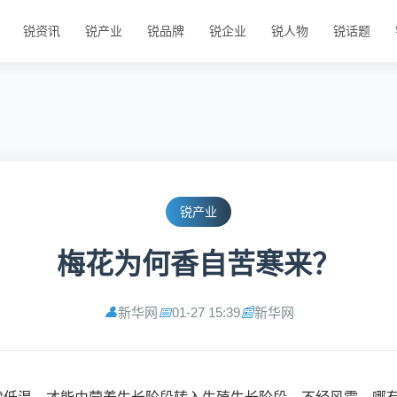
锐资讯
锐产业
锐品牌
锐企业
锐人物
锐话题
锐产业
梅花为何香自苦寒来？
新华网
01-27 15:39
新华网
👤
📅
📰