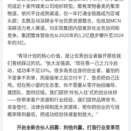
完成近十家传媒类公司组织转型。聚焦宠物垂类的集宠
物语，依托平台成熟渠道，仅一年打通全链路成为区域
头部；玄鹊互动深耕全平台优质资源整合，伍拾加MCN
深耕活力老人赛道，均实现集团内部差异化业务协同和
竞争。集团整体营收也从2020年的1.2亿稳步攀升至2024
年的3亿。
“青培计划的核心价值，是让优秀创业者躲开那些我
们曾经踩过的坑。”张大龙强调，“现在靠一己之力冷启
动，成功率不足10%。很多商务出身的创业者，最怕的
不是拿不到单，而是接单之后交付不了、垫资把自己压
垮。但在熊小婴的生态里，你不需要从零开始招编导、
建团队、跑供应链。我们提供‘拎包入住’式的创业扶持
——你带来客户资源和行业经验，我们提供品牌背书、
资金垫付、法律合规和庞大资源库，帮你把创业的亏钱
概率降到最低，把成功经验快速复制放大。”
开启全新合伙人招募：利他共赢，打造行业变革范