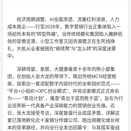
经济周期调整、AI全面渗透、流量红利消退、人力
成本高企——行至2026年，数字营销行业正集体陷入一
场前所未有的“转型阵痛”。当传统规模化集团陷入臃肿低
效的官僚泥潭，小型工作室又因资源匮乏在生死线挣
扎，大批从业者被困在“继续熬”与“怎么转”的深度迷雾
中。
深耕母婴、家居、大健康垂类十余年的熊小婴集
团，在创始人张大龙的带领下，跳出传统MCN经营框
架，探索出一套适配数字内容时代的全新组织范式——
“平台+小组织+OPC创业模式”，并将这套模式正式命名
为—— “青培计划” ，寓意“青出于蓝而胜于蓝”，旨在为行
业培养新一代具备产业深耕能力的营销创业先锋。近
日，张大龙接受专访，深度复盘行业底层矛盾，详解这
套已落地孵化近十家细分传媒公司、跑出规模化增长样
本的变革路径，并向全行业发出招募令：与其孤军奋战