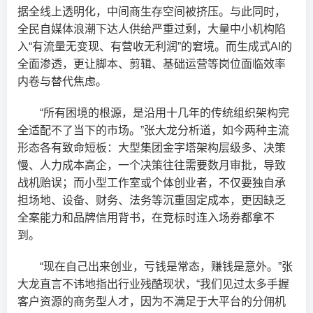
据全线上透明化，中间商生存空间被挤压。与此同时，
全民自媒体浪潮下达人供给严重过剩，大量中小机构陷
入“有流量无变现、有营收无利润”的窘境。而生成式AI的
全面渗透，更让脚本、剪辑、基础运营等岗位面临效率
内卷与替代焦虑。
“所有困境的根源，是沿用十几年的传统组织架构完
全适配不了当下的市场。”张大龙分析道，如今两种主流
形态各有致命短板：大型集团金字塔架构层级多、决策
慢、人力成本高企，一个决策往往需要数月审批，导致
战机贻误；而小型工作室或个体创业者，不仅要独自承
担场地、设备、财务、法务等沉重固定成本，更因缺乏
全案能力和品牌信用背书，在竞标时连入场券都拿不
到。
“现在自己出来创业，亏钱是常态，赚钱是意外。”张
大龙直言不讳地指出行业残酷现状，“我们见过太多手握
客户资源的商务型人才，因为不满足于大平台的分佣机