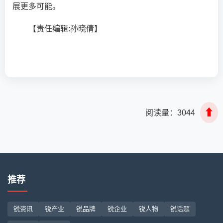
展更多可能。
【责任编辑:孙晓倩】
⬆
阅读量：
3044
推荐
锐资讯
锐产业
锐品牌
锐企业
锐人物
锐话题