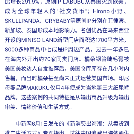
比增长291.9%，原创IP LABUBU从泰国火到欧美，
成为全球年轻人的"社交货币"；Hirono小野、
SKULLPANDA、CRYBABY等原创IP分别在菲律宾、
新加坡、泰国形成本地影响力。名创优品在马来西亚
开设的MINISO LAND新型门店面积达1700平方米，
8000多种商品中七成是IP周边产品，过去一年多已
在海内外开出约70家同类门店。橘朵钢管睫毛膏被
美国美妆达人自发推荐后，美国仓库库存在几小时内
售罄，而当时橘朵甚至尚未正式运营美国市场。印尼
母婴品牌MAKUKU仅用4年便成为当地第三大纸尿裤
品牌。这些案例的共同特征是从输出商品升级为输出
审美、情绪价值和生活方式。
中新网6月1日发布的《新消费出海潮：从卖货到
推广生活方式》专题指出，过往中国消费出海依赖供