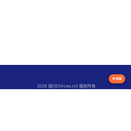
💬 客服
2026 锐CEO(rceo.cn) 版权所有
京ICP备16038615号
锐CEO平台
官网首页
锐人物
锐创新
锐观察
锐快讯
关于锐CEO
联系我们
使用条款
版权声明
隐私政策