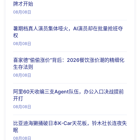
牌才开始
08月08日
暑期档真人演员集体哑火，AI演员却在批量抢班夺
权
08月08日
喜家德“偷偷涨价”背后：2026餐饮涨价潮的精细化
生存法则
08月08日
阿里60天收编三支Agent队伍，办公入口决战提前
开打
08月08日
比亚迪海獭捅破日本K-Car天花板，铃木社长连夜失
眠
08月08日