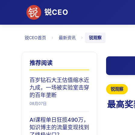
锐CEO
›
›
锐CEO首页
最新资讯
锐观察
推荐阅读
百岁钻石大王估值缩水近
九成，一场被实验室击穿
锐观察
的百年垄断
最高奖
08月07日
AI课程单日狂揽490万，
知识博主的流量变现找到
了终极出口？