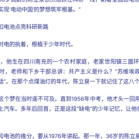
实现‘电动中国’的梦想筑牢根基。”
扣电池点亮科研新路
对电的执着，根植于少年时代。
0年，他生在四川南充的一个农村家庭，老家世阳镇三面
时，老师和下乡干部总讲：共产主义是什么？“苏维埃政
话”。在那个点煤油灯的年代，陈立泉一下就记住了这八
这个梦在当时遥不可及。直到1956年中考，他才头一回用
上汽车。多年后回首，正是这段“缺电”的少年记忆，让
和电池的缘分，要从1976年讲起。那一年，36岁的陈立