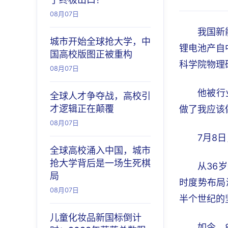
08月07日
我国新
城市开始全球抢大学，中
锂电池产自
国高校版图正被重构
科学院物理
08月07日
他被行
全球人才争夺战，高校引
才逻辑正在颠覆
做了我应该
08月07日
7月8
全球高校涌入中国，城市
抢大学背后是一场生死棋
从36
局
时度势布局
08月07日
半个世纪的
儿童化妆品新国标倒计
如今，