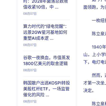
时：2028年菌落总数限
值收紧10倍，中 ...
面领跑，为
08月07日
一枚纽
算力时代的“绿电觉醒”：
远景2GW星河基地如何
陈立泉
重塑AI成本逻 ...
08月07日
194
山。上小学
谷歌一夜换血，市值蒸发
下，电灯电
1800亿美元的取舍逻辑
08月07日
然而，
韩国散户出逃KOSPI转投
才第一次坐
美股杠杆ETF，一场监管
决定。
催化的风险 ...
08月07日
陈立泉