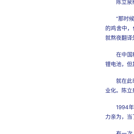
陈立泉
“那时
的鸡舍中，
就熬夜翻译
在中国
锂电池，但
就在此
业化。陈立
199
力亲为，当
有一次