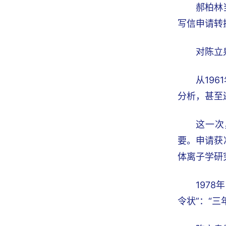
郝柏林
写信申请转
对陈立
从19
分析，甚至
这一次
要。申请获
体离子学研
197
令状”：“