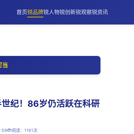
首页
锐品牌
锐人物
锐创新
锐观察
锐资讯
可当
半世纪！86岁仍活跃在科研
:59
阅读：1161次