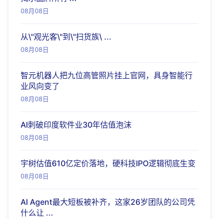
08月08日
从\"观光客\"到\"扫货族\ ...
08月08日
智元机器人把九位高管照片挂上官网，具身智能行
业风向变了
08月08日
AI刺破印度软件业30年估值泡沫
08月08日
宇树估值610亿定价落地，硬科技IPO逻辑彻底生变
08月08日
AI Agent最大短板被补齐，这家26岁团队的公司凭
什么让 ...