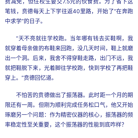
费减免，但住校生要交7.5元的伙食费。为了省下这
笔钱，贲德每天上下学往返40里路，开始了“在奔跑
中求学”的日子。
“天不亮就往学校跑。当年哪有钱去买鞋啊，我
就穿着母亲做的布鞋来回跑，没几天时间，鞋上就磨
出一个洞。后来，我舍不得穿鞋走路，出门不远，我
就把鞋脱下来，光着脚往学校跑，快到学校了再把鞋
穿上。”贲德回忆道。
不怕苦的贲德做出了振荡器。此时距一个月的期
限还有一周。但刚为顺利完成任务松口气，他又开始
琢磨另一个问题：作为精密仪器的核心，振荡器的频
率稳定性至关重要，这个振荡器的性能到底咋样？