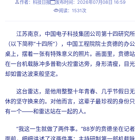
作者：科技日报
发布时间：2026年07月08日 16:59
阅读：1531次
江苏南京，中国电子科技集团公司第十四研究所
（以下简称“十四所”），中国工程院院士贲德的办公
桌上，摆着一张有特殊意义的照片。画面里，贲德站
在一台机载脉冲多普勒火控雷达旁，身形清瘦，目光
却如雷达波束般坚定。
这台雷达，是他用整整十年青春、几乎节假日无
休的坚守换来的。对他而言，这辈子最珍视的身份只
有一个——和雷达站在一起的人。
“我这一生就做了两件事。”88岁的贲德坐在记者
面前，细细讲述了这两件事：主持研制第一部机载脉