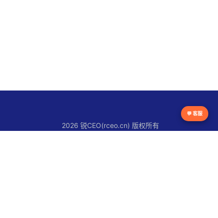
💬 客服
2026 锐CEO(rceo.cn) 版权所有
京ICP备16038615号
锐CEO平台
官网首页
锐人物
锐创新
锐观察
锐快讯
关于锐CEO
联系我们
使用条款
版权声明
隐私政策