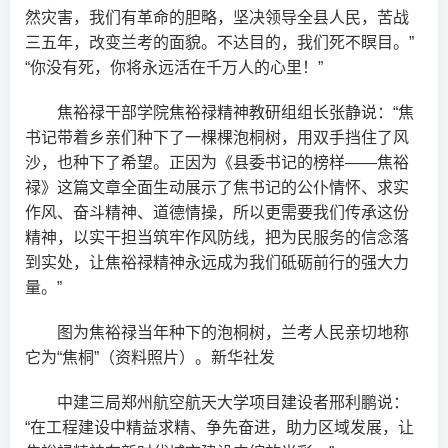
然灾害，我们有革命的胆略，坚决领导全县人民，苦战
三五年，改变兰考的面貌。不达目的，我们死不瞑目。”
“你没有死，你将永远活在千万人的心里！”
焦裕禄干部学院焦裕禄精神教研组组长张静说：“焦
书记带着乡亲们种下了一棵棵泡桐树，用双手挡住了风
沙，也种下了希望。正因为《县委书记的榜样——焦裕
禄》这篇文章全面生动展示了焦书记的公仆情怀、求实
作风、奋斗精神、道德情操，所以更需要我们传承这份
精神，以实干担当筑牢作风防线，把为民服务的信念落
到实处，让焦裕禄精神永远成为我们砥砺前行的强大力
量。”
图为焦裕禄当年种下的泡桐树，兰考人民亲切地称
它为“焦桐”（资料照片）。新华社发
中建三局郑州航空航天大学项目建设者邢利鹏说：
“在工程建设中精益求精、争先奋进，助力区域发展，让