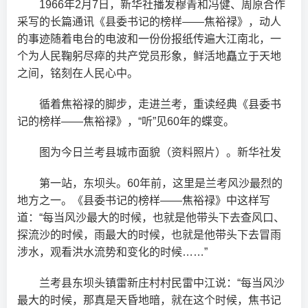
1966年2月7日，新华社播发穆青和冯健、周原合作
采写的长篇通讯《县委书记的榜样——焦裕禄》，动人
的事迹随着电台的电波和一份份报纸传遍大江南北，一
个为人民鞠躬尽瘁的共产党员形象，鲜活地矗立于天地
之间，铭刻在人民心中。
循着焦裕禄的脚步，走进兰考，重读经典《县委书
记的榜样——焦裕禄》，“听”见60年的蝶变。
图为今日兰考县城市面貌（资料照片）。新华社发
第一站，东坝头。60年前，这里是兰考风沙最烈的
地方之一。《县委书记的榜样——焦裕禄》中这样写
道：“每当风沙最大的时候，也就是他带头下去查风口、
探流沙的时候，雨最大的时候，也就是他带头下去冒雨
涉水，观看洪水流势和变化的时候……”
兰考县东坝头镇雷新庄村村民雷中江说：“每当风沙
最大的时候，那真是天昏地暗，就在这个时候，焦书记