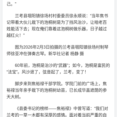
己。”
兰考县堌阳镇徐场村村委委员徐永顺说：“当年焦书
记带着大伙儿栽下的泡桐树是为了挡风治沙，让咱老百
姓能活下去；现在俺们靠着这泡桐树做乐器，日子越过
越红火！”
图为2026年2月3日拍摄的兰考县堌阳镇徐场村制琴
师徐亚冲在弹奏古琴。新华社记者 杨静 摄
60年前，泡桐是治沙的“武器”；如今，泡桐是富民的
“法宝”。风沙退了，弦音起了，兰考，变了！
脚步来到焦裕禄干部学院。学院门前的广场上，焦
裕禄当年亲手栽下的泡桐树幼苗，已长成华盖遮荫的参
天大树。
《县委书记的榜样——焦裕禄》中曾写道：“我们对
兰考的一草一木都有深厚的感情。面对着当前严重的自