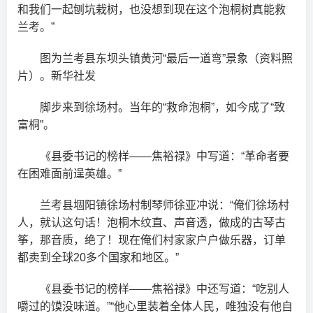
和我们一起刨坑栽树，也没想到现在这个泡桐树真能救
兰考。”
图为兰考县东坝头镇黄河“最后一道弯”景象（资料照
片）。新华社发
脚步来到徐场村。当年的“救命泡桐”，如今成了“致
富桐”。
《县委书记的榜样——焦裕禄》中写道：“革命者要
在困难面前逞英雄。”
兰考县堌阳镇徐场村制琴师徐亚冲说：“俺们徐场村
人，就认这句话！泡桐木纹直、声音透，做成的古琴古
筝，那音质，绝了！现在俺们村家家户户做乐器，订单
都卖到全球20多个国家和地区。”
《县委书记的榜样——焦裕禄》中还写道：“吃别人
嚼过的馍没味道。”“他心里装着全体人民，唯独没有他自