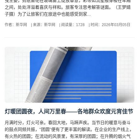
曳生姿，剪纸窗花在玻璃窗上绽放春意，彩带如流星般穿梭在车厢
之间，处处洋溢着喜庆与祥和。旅客专注思考解答谜面。（王梦婧
子摄）为了让旅客们在旅途中也能感受到家...
作者：新华网
|
来源：新华网
|
阅读量：1728
|
时间：2026年03月05日
灯暖团圆夜，人间万里春——各地群众欢度元宵佳节
月满时分，灯火可亲。春回大地，马蹄声疾。当节日的暖意与奋斗
的鼓点同频共振，“团圆”便有了更丰富的解读。在企业的生产线上，
有火热的团圆；在流动的风景里，有深厚的团圆；在升腾的烟火气