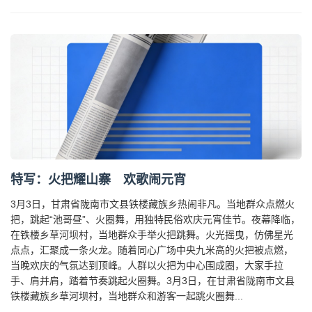
特写：火把耀山寨 欢歌闹元宵
3月3日，甘肃省陇南市文县铁楼藏族乡热闹非凡。当地群众点燃火
把，跳起“池哥昼”、火圈舞，用独特民俗欢庆元宵佳节。夜幕降临，
在铁楼乡草河坝村，当地群众手举火把跳舞。火光摇曳，仿佛星光
点点，汇聚成一条火龙。随着同心广场中央九米高的火把被点燃，
当晚欢庆的气氛达到顶峰。人群以火把为中心围成圈，大家手拉
手、肩并肩，踏着节奏跳起火圈舞。3月3日，在甘肃省陇南市文县
铁楼藏族乡草河坝村，当地群众和游客一起跳火圈舞...