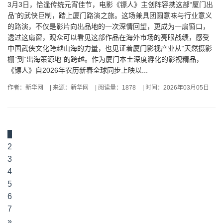
3月3日，恰逢传统元宵佳节，电影《镖人》主创阵容携这部“厦门出
品”的武侠巨制，踏上厦门路演之旅。这场兼具团圆意味与行业意义
的路演，不仅是影片向出品地的一次深情回望，更成为一扇窗口，
透过这扇窗，观众可以看见这部作品在海外市场的亮眼战绩，感受
中国武侠文化跨越山海的力量，也见证着厦门影视产业从“天然摄影
棚”到“出海策源地”的跨越。作为厦门本土深度孵化的影视精品，
《镖人》自2026年农历新春全球同步上映以...
作者：新华网
|
来源：新华网
|
阅读量：1878
|
时间：2026年03月05日
1
2
3
4
5
6
7
»