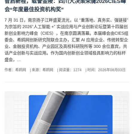
智启新程，载誉金陵：四川大决策荣膺2026CIES峰
会“年度最佳投资机构奖”
7 月 31 日，南京扬子江畔盛夏流光，以 “重落地、真务实、强链接”
为宗旨的 2026“人工智能 +” 实战应用与产业创新论坛暨第十四届创
新创业影响力峰会（CIES），在南京圆满落幕。本届峰会由CIES组
委会、希鸥网创新研究院联合主办，汇聚 AI 应用企业、传统转型企
业、金融投资机构、产业园区及高校科研院所等 300 余位嘉宾，共
话产业创新与实战应用。作为国内创新创业领域极具影响力的标杆
盛会，...
作者：希鸥网
|
来源：希鸥网
|
阅读量：1274
|
时间：2026年08月03日