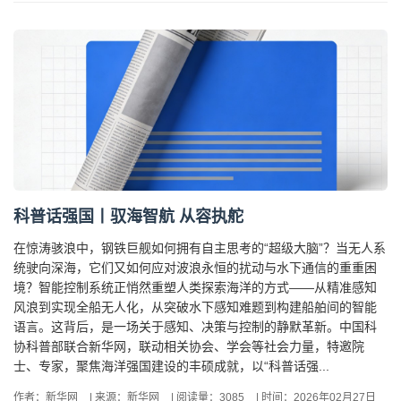
科普话强国丨驭海智航 从容执舵
在惊涛骇浪中，钢铁巨舰如何拥有自主思考的“超级大脑”？当无人系
统驶向深海，它们又如何应对波浪永恒的扰动与水下通信的重重困
境？智能控制系统正悄然重塑人类探索海洋的方式——从精准感知
风浪到实现全船无人化，从突破水下感知难题到构建船舶间的智能
语言。这背后，是一场关于感知、决策与控制的静默革新。中国科
协科普部联合新华网，联动相关协会、学会等社会力量，特邀院
士、专家，聚焦海洋强国建设的丰硕成就，以“科普话强...
作者：新华网
|
来源：新华网
|
阅读量：3085
|
时间：2026年02月27日