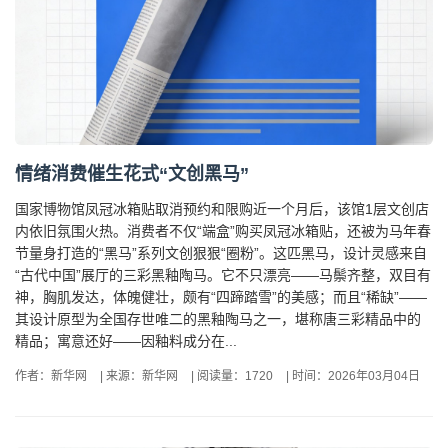
情绪消费催生花式“文创黑马”
国家博物馆凤冠冰箱贴取消预约和限购近一个月后，该馆1层文创店
内依旧氛围火热。消费者不仅“端盒”购买凤冠冰箱贴，还被为马年春
节量身打造的“黑马”系列文创狠狠“圈粉”。这匹黑马，设计灵感来自
“古代中国”展厅的三彩黑釉陶马。它不只漂亮——马鬃齐整，双目有
神，胸肌发达，体魄健壮，颇有“四蹄踏雪”的美感；而且“稀缺”——
其设计原型为全国存世唯二的黑釉陶马之一，堪称唐三彩精品中的
精品；寓意还好——因釉料成分在...
作者：新华网
|
来源：新华网
|
阅读量：1720
|
时间：2026年03月04日