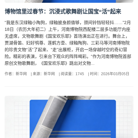
博物馆里过春节：沉浸式歌舞剧让国宝“活”起来
“我是东汉绿釉小陶狗，绿釉披身颜值够，颈间铃铛轻轻抖……”2月
18日（农历大年初二）上午，河南博物院西配楼二层多功能厅内座
无虚席，文物歌舞剧《国宝欢乐耶》首场演出正在进行。舞台上，
贾湖骨笛、妇好鸮尊、莲鹤方壶、绿釉陶狗、三彩马等河南博物院
的珍贵文物“活”了起来、“走”出展柜，开启一场穿越时空的奇幻冒
险。精彩的表演，引来台下观众的阵阵喝彩。“作为河南博物院首部
原创文物歌舞剧，《国宝欢乐耶》跳出对文物...
作者：新华网
|
来源：新华网
|
阅读量：1745
|
时间：2026年03月05日