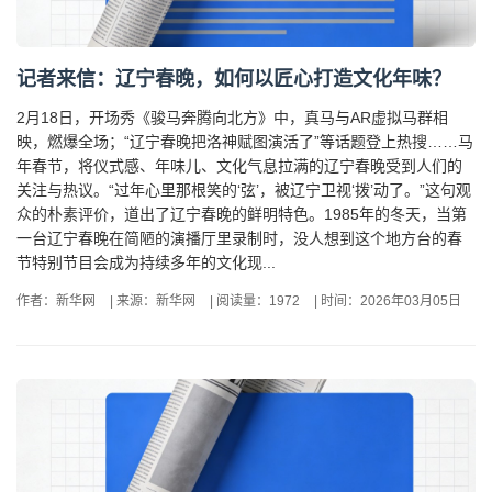
记者来信：辽宁春晚，如何以匠心打造文化年味？
2月18日，开场秀《骏马奔腾向北方》中，真马与AR虚拟马群相
映，燃爆全场；“辽宁春晚把洛神赋图演活了”等话题登上热搜……马
年春节，将仪式感、年味儿、文化气息拉满的辽宁春晚受到人们的
关注与热议。“过年心里那根笑的‘弦’，被辽宁卫视‘拨’动了。”这句观
众的朴素评价，道出了辽宁春晚的鲜明特色。1985年的冬天，当第
一台辽宁春晚在简陋的演播厅里录制时，没人想到这个地方台的春
节特别节目会成为持续多年的文化现...
作者：新华网
|
来源：新华网
|
阅读量：1972
|
时间：2026年03月05日