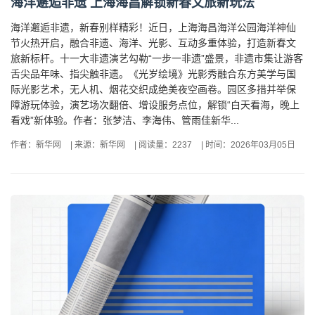
海洋邂逅非遗 上海海昌解锁新春文旅新玩法
海洋邂逅非遗，新春别样精彩！近日，上海海昌海洋公园海洋神仙
节火热开启，融合非遗、海洋、光影、互动多重体验，打造新春文
旅新标杆。十一大非遗演艺勾勒“一步一非遗”盛景，非遗市集让游客
舌尖品年味、指尖触非遗。《光岁绘境》光影秀融合东方美学与国
际光影艺术，无人机、烟花交织成绝美夜空画卷。园区多措并举保
障游玩体验，演艺场次翻倍、增设服务点位，解锁“白天看海，晚上
看戏”新体验。作者：张梦洁、李海伟、管雨佳新华...
作者：新华网
|
来源：新华网
|
阅读量：2237
|
时间：2026年03月05日