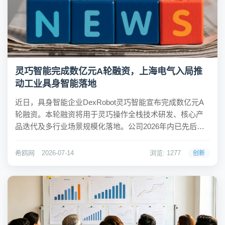
灵巧智能完成数亿元A轮融资，上海电气入局推
动工业具身智能落地
近日，具身智能企业DexRobot灵巧智能宣布完成数亿元A
轮融资。本轮融资将用于灵巧操作全栈技术研发、核心产
品迭代及多行业场景规模化落地。公司2026年内已先后完
成天使轮与A轮两轮融资，产业资本与财务资本持续加码。
希鸥网观察到，本轮融资的最大亮点是工业龙头上海电气
希鸥网
2026-07-14
浏览: 1277
创新
的战略入股，双方同步落地产业合资。这...