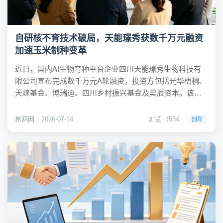
自研核不育技术破局，天能璟秀获数千万元融资
加速玉米制种变革
近日，国内AI生物育种平台企业四川天能璟秀生物科技有
限公司宣布完成数千万元A轮融资，投资方包括光华梧桐、
天崃基金、博瑞迪、四川乡村振兴基金及昊辰资本。该公
司专注于为农作物种子创新提供技术解决方案，其自主研
发的智能核不育制种技术有望彻底改变传统玉米制种模
希鸥网
2026-07-14
浏览: 1534
创新
式。希鸥网观察到，天能璟秀是国内唯一具备智能核不...