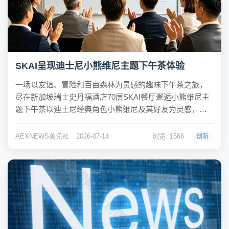
SKAI呈现迪士尼小熊维尼主题下午茶体验
一场以友谊、冒险和百亩森林为灵感的趣味下午茶之旅，
尽在新加坡瑞士史丹福酒店70层SKAI餐厅邂逅小熊维尼主
题下午茶以迪士尼经典角色小熊维尼及其好友为灵感，这
一限时主题下午茶体验将"百亩森林"的故事融入精致的咸甜
点创作之中。在城市天际线全景的映衬下，唤起温暖又熟
AEXNEWS美讯社
2026-07-14
浏览: 1566
创新
悉的美好回忆。–以现代匠心演绎趣味故事的...