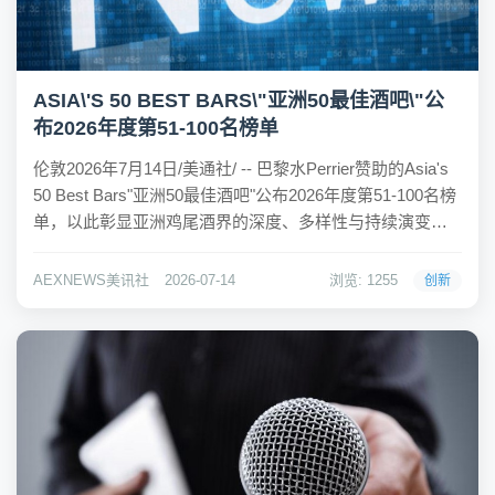
ASIA\'S 50 BEST BARS\"亚洲50最佳酒吧\"公
布2026年度第51-100名榜单
伦敦2026年7月14日/美通社/ -- 巴黎水Perrier赞助的Asia's
50 Best Bars"亚洲50最佳酒吧"公布2026年度第51-100名榜
单，以此彰显亚洲鸡尾酒界的深度、多样性与持续演变。
该榜单已迈入第六年，于澳门颁奖典礼前率先揭晓，覆盖
25个亚洲城市，不仅印证了传统酒吧之都历...
AEXNEWS美讯社
2026-07-14
浏览: 1255
创新