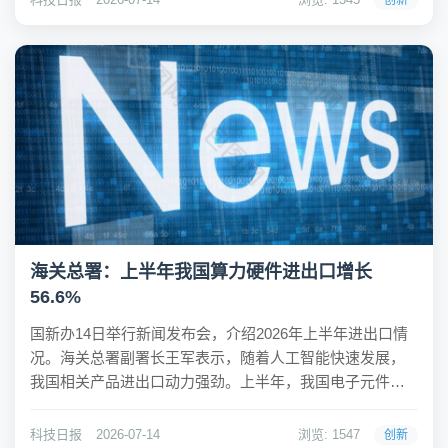
创新
国际学术期刊《美国国家科学院院刊》。日常生活中，...
海关总署：上半年我国算力硬件进出口增长
56.6%
国新办14日举行新闻发布会，介绍2026年上半年进出口情
况。海关总署副署长王军表示，随着人工智能快速发展，
我国相关产品进出口动力强劲。上半年，我国电子元件、
电脑零部件等算力硬件进出口5.13万亿元，增长56.6%。AI
眼镜、AI翻译器、机械外骨骼等智能产品快速迭代，各类
科技日报
2026-07-14
浏览: 1547
创新