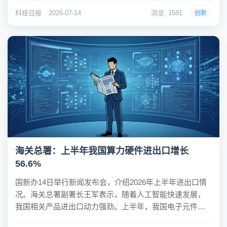
了解，该芯片采用软件定义与三维近存计算相结合的技术
科技日报
2026-07-14
浏览: 1581
创新
路线。一方面，通过软件定义芯片技术，硬...
海关总署：上半年我国算力硬件进出口增长
56.6%
国新办14日举行新闻发布会，介绍2026年上半年进出口情
况。海关总署副署长王军表示，随着人工智能快速发展，
我国相关产品进出口动力强劲。上半年，我国电子元件、
电脑零部件等算力硬件进出口5.13万亿元，增长56.6%。AI