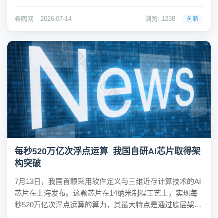
提出到2030年"现代旅游业体系更加完善，旅游强国建设取
得显著进展"的目标。引人注目的是，几乎在同一时间窗口
希鸥网
2026-07-14
浏览: 1238
创新
——重庆、青海、黑龙江、...
每秒520万亿次浮点运算 我国自研AI芯片取得架
构突破
7月13日，我国首颗采用软件定义与三维近存计算技术的AI
芯片在上海发布。这颗芯片在14纳米制程工艺上，实现每
秒520万亿次浮点运算的算力，其最大特点是通过底层架构
创新，走出一条不依赖先进制程的高端算力发展路径。据