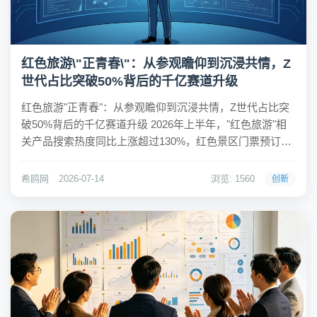
红色旅游\"正青春\"：从参观瞻仰到沉浸共情，Z
世代占比突破50%背后的千亿赛道升级
红色旅游"正青春"：从参观瞻仰到沉浸共情，Z世代占比突
破50%背后的千亿赛道升级 2026年上半年，"红色旅游"相
关产品搜索热度同比上涨超过130%，红色景区门票预订热
度同比增长86%，红色旅游线路预订热度同比增长48%。这
是同程旅行最新发布的《2026红色旅游消费趋势洞察报
希鸥网
2026-07-14
浏览: 1560
创新
告》给出的三组数据。更...