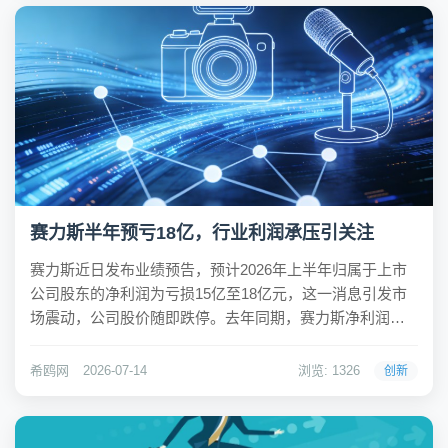
赛力斯半年预亏18亿，行业利润承压引关注
赛力斯近日发布业绩预告，预计2026年上半年归属于上市
公司股东的净利润为亏损15亿至18亿元，这一消息引发市
场震动，公司股价随即跌停。去年同期，赛力斯净利润尚
为29.41亿元，一正一负之间落差近48亿元，令投资者哗
然。作为曾被视作行业逆袭典范的企业，赛力斯的由盈转
希鸥网
2026-07-14
浏览: 1326
创新
亏并非孤例，折射出整个汽车行业面临的...