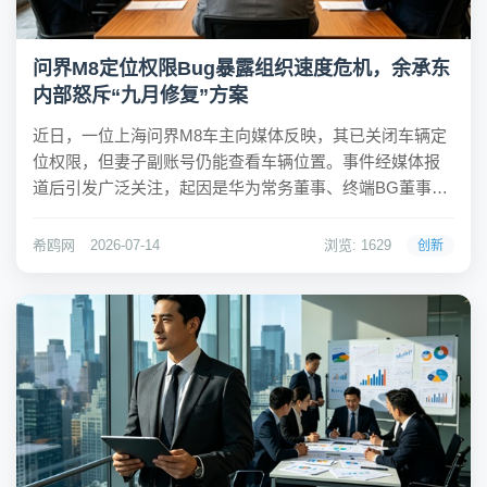
问界M8定位权限Bug暴露组织速度危机，余承东
内部怒斥“九月修复”方案
近日，一位上海问界M8车主向媒体反映，其已关闭车辆定
位权限，但妻子副账号仍能查看车辆位置。事件经媒体报
道后引发广泛关注，起因是华为常务董事、终端BG董事长
余承东在内部群中严厉批评了业务团队的处理方案。他直
言“这种错误太愚蠢”，并要求“必须立即修复”，甚至表示“谁
希鸥网
2026-07-14
浏览: 1629
创新
说九月份修复的，可以直接淘汰处理”。希...