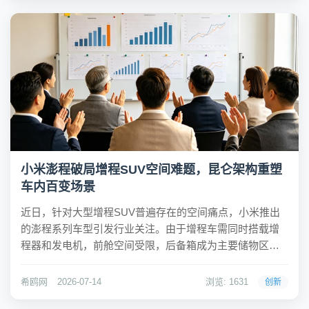
小米澎程破局增程SUV空间难题，昆仑架构重塑
车内百变场景
近日，针对大型增程SUV普遍存在的空间痛点，小米推出
的澎程系列车型引发行业关注。由于增程车需同时搭载增
程器和发电机，前舱空间受限，后备箱成为主要储物区，
导致六座或七座车型满员出行时行李难以安放。同时，大
电池占据底盘中央，迫使第三排地板凸起，座椅被迫压
希鸥网
2026-07-14
浏览: 1631
创新
缩，影响进出便利性与乘坐舒适性，成为用户长期抱怨的...