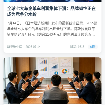
全球七大车企单车利润集体下滑：品牌韧性正在
成为竞争分水岭
7月14日，《日本经济新闻》发布的最新统计显示，2025财
年全球七大车企的单车利润出现全线下降。特斯拉虽以每
辆车约34.8万日元（约合2140美元）的净利润连续第五年
位居榜首，但较上一财年暴跌40%；丰田以34.1万日元紧随
其后，两者差距已从一年前的超过600美元缩小至不到40美
斯贝瑞中国
2026-07-14
浏览: 1613
创新
元；比亚迪排名第三，...