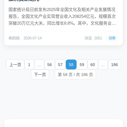
国家统计局日前发布2025年全国文化及相关产业发展情况
报告，全国文化产业实现营业收入208254亿元，规模首次
突破20万亿元大关，同比增长8.8%。其中，文化服务业营
收123052亿元，增长12.8%，对文化产业增长贡献率达
82.7%；文化新业态特征明显的16个行业小类营收达68253
希鸥网
2026-07-14
浏览: 1651
创新
亿元，增长14...
上一页
1
...
56
57
58
59
60
...
186
下一页
第 58 页 / 共 186 页