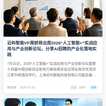
近屿智能VP周娇将出席2026“人工智能+”实战应
用与产业创新论坛，分享AI招聘的产业化落地实
践
7月31日，2026“人工智能+”实战应用与产业创新论坛暨第
十四届中国创新创业影响力峰会南京会议将在南京世茂滨
江希尔顿酒店举行。上海近屿智能科技有限公司副总裁周
娇确认出席本次论坛，并将围绕“AI招聘的产业化落地”带来
实战分享。深耕AI招聘赛道，近屿智能引领行业变革近屿
希鸥网
2026-07-14
浏览: 1608
创新
智能的前身是南京葡萄诚信息科技有...