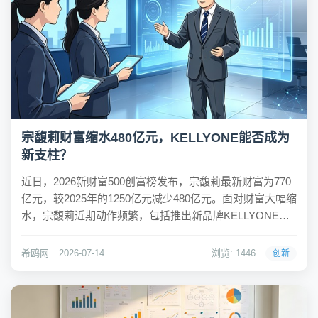
宗馥莉财富缩水480亿元，KELLYONE能否成为
新支柱？
近日，2026新财富500创富榜发布，宗馥莉最新财富为770
亿元，较2025年的1250亿元减少480亿元。面对财富大幅缩
水，宗馥莉近期动作频繁，包括推出新品牌KELLYONE及
注册多个新商标，试图在饮料市场开辟新路径。然而，行
业观察人士认为，新产品缺乏娃哈哈品牌的知名度，未来
希鸥网
2026-07-14
浏览: 1446
创新
挑战巨大。希鸥网观察到...