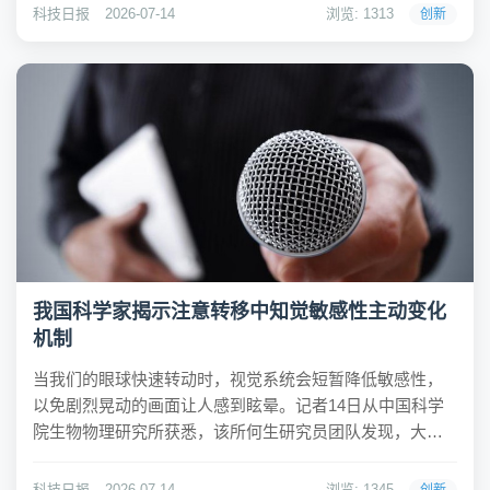
眼镜、AI翻译器、机械外骨骼等智能产品快速迭代，各类
科技日报
2026-07-14
浏览: 1313
创新
创新产品不断涌现。据海关统计，...
我国科学家揭示注意转移中知觉敏感性主动变化
机制
当我们的眼球快速转动时，视觉系统会短暂降低敏感性，
以免剧烈晃动的画面让人感到眩晕。记者14日从中国科学
院生物物理研究所获悉，该所何生研究员团队发现，大脑
在注意转移的过程中也存在类似的机制，主动抑制视觉敏
感性，以保证知觉的平稳连贯。相关研究成果近日发表在
科技日报
2026-07-14
浏览: 1345