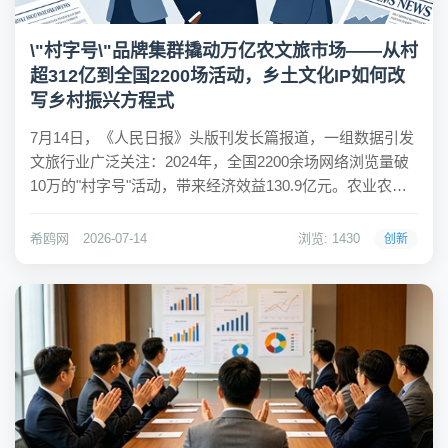
\"村字号\"品牌集群撬动万亿农文旅市场——从村
超312亿到全国2200场活动，乡土文化IP如何改
写乡村振兴方程式
7月14日，《人民日报》头版刊发长篇报道，一组数据引发
文旅行业广泛关注：2024年，全国2200余场网络浏览量破
10万的"村字号"活动，带来经济效益130.9亿元。农业农村
部农村社会事业促进司相关负责人明确表示，"村字号"已具
备撬动万亿元农文旅市场的巨大潜力。四天前的7月10日，
希鸥网
2026-07-14
浏览: 1430
创新
贵州省人民政府办公厅...