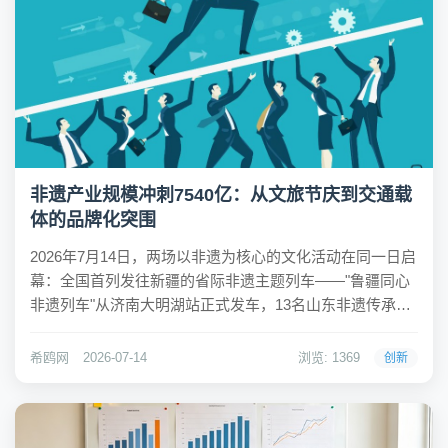
非遗产业规模冲刺7540亿：从文旅节庆到交通载
体的品牌化突围
2026年7月14日，两场以非遗为核心的文化活动在同一日启
幕：全国首列发往新疆的省际非遗主题列车——"鲁疆同心
非遗列车"从济南大明湖站正式发车，13名山东非遗传承人
全程随车展演，跨越7省区、历时18天；几乎同时，新疆克
孜勒苏柯尔克孜自治州第十二届玛纳斯国际文化旅游节全
希鸥网
2026-07-14
浏览: 1369
创新
域联动开幕，以世界级非遗《玛纳...