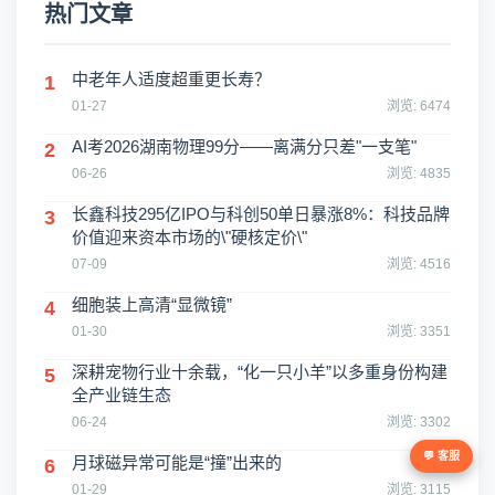
热门文章
中老年人适度超重更长寿？
1
01-27
浏览: 6474
AI考2026湖南物理99分——离满分只差"一支笔"
2
06-26
浏览: 4835
长鑫科技295亿IPO与科创50单日暴涨8%：科技品牌
3
价值迎来资本市场的\"硬核定价\"
07-09
浏览: 4516
细胞装上高清“显微镜”
4
01-30
浏览: 3351
深耕宠物行业十余载，“化一只小羊”以多重身份构建
5
全产业链生态
06-24
浏览: 3302
💬 客服
月球磁异常可能是“撞”出来的
6
01-29
浏览: 3115