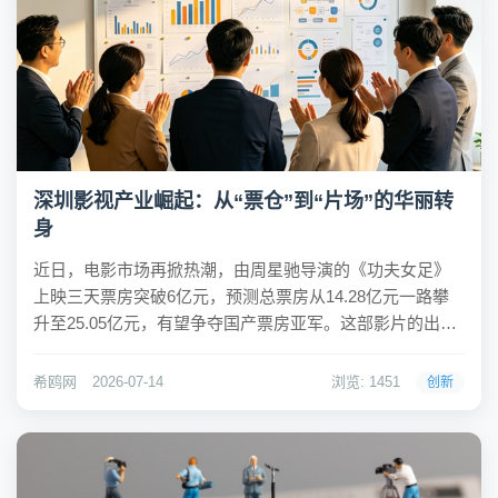
深圳影视产业崛起：从“票仓”到“片场”的华丽转
身
近日，电影市场再掀热潮，由周星驰导演的《功夫女足》
上映三天票房突破6亿元，预测总票房从14.28亿元一路攀
升至25.05亿元，有望争夺国产票房亚军。这部影片的出品
方名单中，排在首位的并非北京或上海的老牌影企，而是
深圳电影制片厂，一家由深圳广电全资控股的公司。这一
希鸥网
2026-07-14
浏览: 1451
创新
现象引发外界对深圳影视产业发展的广泛关...