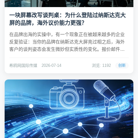
一块屏幕改写谈判桌：为什么登陆过纳斯达克大
屏的品牌，海外议价能力更强？
在品牌出海的实操中，有一个现象正在被越来越多的企业
反复验证：当你的品牌在纳斯达克大屏亮过相之后，海外
客户的谈判姿态会发生微妙但实质性的变化。报价邮件不
再石沉大海，甲方姿态的采购商开始愿意坐下来谈条件，
原先动辄要求30%折扣的经销商主动收回了压价诉求。这
希鸥网国际传媒
2026-07-14
浏览: 1192
创新
不是心理安慰，而是谈判桌上真实发生的权力迁移。 ...