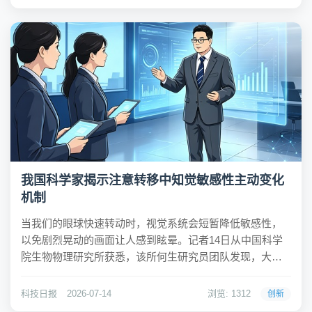
创新产品不断涌现。据海关统计，...
我国科学家揭示注意转移中知觉敏感性主动变化
机制
当我们的眼球快速转动时，视觉系统会短暂降低敏感性，
以免剧烈晃动的画面让人感到眩晕。记者14日从中国科学
院生物物理研究所获悉，该所何生研究员团队发现，大脑
在注意转移的过程中也存在类似的机制，主动抑制视觉敏
感性，以保证知觉的平稳连贯。相关研究成果近日发表在
科技日报
2026-07-14
浏览: 1312
创新
国际学术期刊《美国国家科学院院刊》。日常生活中，...