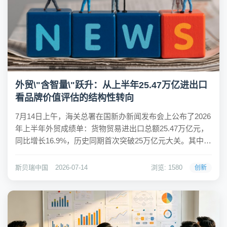
外贸\"含智量\"跃升：从上半年25.47万亿进出口
看品牌价值评估的结构性转向
7月14日上午，海关总署在国新办新闻发布会上公布了2026
年上半年外贸成绩单：货物贸易进出口总额25.47万亿元，
同比增长16.9%，历史同期首次突破25万亿元大关。其中出
口14.73万亿元，增长13.4%；进口10.74万亿元，增长
22.1%。在整体两位数增长的背后，一组结构性数据更值得
斯贝瑞中国
2026-07-14
浏览: 1580
创新
关注——算...