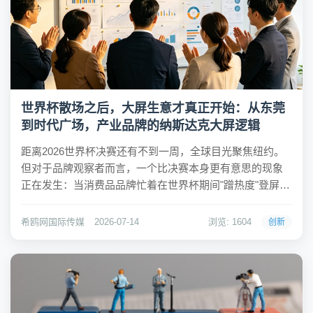
世界杯散场之后，大屏生意才真正开始：从东莞
到时代广场，产业品牌的纳斯达克大屏逻辑
距离2026世界杯决赛还有不到一周，全球目光聚焦纽约。
但对于品牌观察者而言，一个比决赛本身更有意思的现象
正在发生：当消费品品牌忙着在世界杯期间"蹭热度"登屏
时，一批产业品牌——储能、自动化、数字经济领域的中
国企业——正在以一种完全不同的节奏和逻辑，持续登陆
希鸥网国际传媒
2026-07-14
浏览: 1604
创新
纽约时代广场的纳斯达克大屏。它们的登屏，与世...