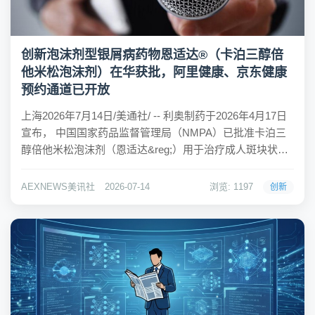
创新泡沫剂型银屑病药物恩适达®（卡泊三醇倍
他米松泡沫剂）在华获批，阿里健康、京东健康
预约通道已开放
上海2026年7月14日/美通社/ -- 利奥制药于2026年4月17日
宣布， 中国国家药品监督管理局（NMPA）已批准卡泊三
醇倍他米松泡沫剂（恩适达&reg;）用于治疗成人斑块状银
屑病患者。此次获批意味着中国超650万银屑病患者将迎来
一种全新的治疗选择。[1]"我国约有650万银屑病患者，根
AEXNEWS美讯社
2026-07-14
浏览: 1197
创新
据国内...