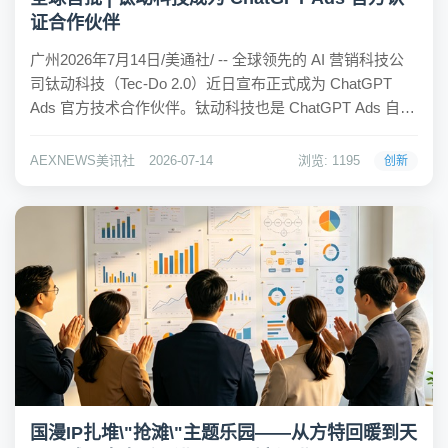
证合作伙伴
广州2026年7月14日/美通社/ -- 全球领先的 AI 营销科技公
司钛动科技（Tec-Do 2.0）近日宣布正式成为 ChatGPT
Ads 官方技术合作伙伴。钛动科技也是 ChatGPT Ads 自今
年上线以来，持续以效果为导向、数据驱动营销增长的官
方技术合作伙伴。这不仅意味着钛动科技在全球 ...
AEXNEWS美讯社
2026-07-14
浏览: 1195
创新
国漫IP扎堆\"抢滩\"主题乐园——从方特回暖到天