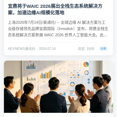
宜鼎将于WAIC 2026展出全栈生态系统解决方
案，加速边缘AI规模化落地
上海2026年7月14日/美通社/ -- 全球边缘 AI 解决方案与工
业级存储领先品牌宜鼎国际（Innodisk）宣布，将携全栈生
态系统解决方案参展 WAIC 2026 世界人工智能大会。此次
参展，宜鼎将聚焦边缘AI规模化落地中"场景碎片化与需求
多样化"的双重挑战，通过适配不同主流芯片平台的差异化
AEXNEWS美讯社
2026-07-14
浏览: 1509
创新
方...