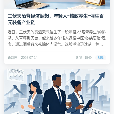
三伏天晒背经济崛起，年轻人“精致养生”催生百
元装备产业链
近日，三伏天的高温天气催生了一股年轻人“晒背养生”的热
潮。从草坪到天台，越来越多年轻人遵循中医“冬病夏治”理
念，通过晒后背来祛除体内湿气。这股潮流迅速从一种近
乎零成本的自我疗愈方式，演变成了一条覆盖服饰、配饰
到专业装备的完整产业链，相关产品在电商平台热销。希
希鸥网
2026-07-14
浏览: 1549
创新
鸥网观察到，社交媒体上关于“晒背”的话题热...