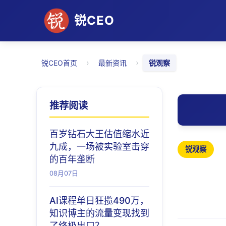
锐CEO
›
›
锐CEO首页
最新资讯
锐观察
推荐阅读
百岁钻石大王估值缩水近
九成，一场被实验室击穿
锐观察
的百年垄断
08月07日
AI课程单日狂揽490万，
知识博主的流量变现找到
了终极出口？