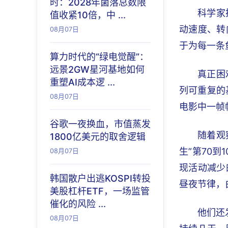
时：2028年菌落总数限
科学家
值收紧10倍，中 ...
动速度、转
08月07日
于为每一条
算力时代的“绿电觉醒”：
远景2GW星河基地如何
真正困
重塑AI成本逻 ...
列可重复的
08月07日
电影中一帧
谷歌一夜换血，市值蒸发
随着观
1800亿美元的取舍逻辑
生”第70
08月07日
现活动减少
韩国散户出逃KOSPI转投
昼夜节律，
美股杠杆ETF，一场监管
催化的风险 ...
他们还
08月07日