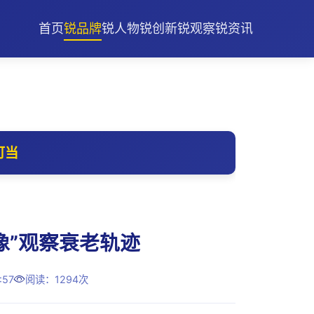
首页
锐品牌
锐人物
锐创新
锐观察
锐资讯
可当
像”观察衰老轨迹
57
阅读：1294次