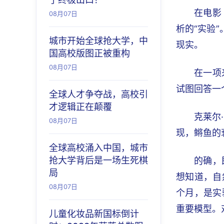
在电影
08月07日
析的“实验
城市开始全球抢大学，中
现实。
国高校版图正被重构
08月07日
在一项
试图回答一
全球人才争夺战，高校引
才逻辑正在颠覆
克莱尔
08月07日
现，鳉鱼的
全球高校涌入中国，城市
抢大学背后是一场生死棋
的确，
局
想知道，自
08月07日
个月，是实
重要模型。
儿童化妆品新国标倒计