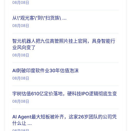
08月08日
从\"观光客\"到\"扫货族\ ...
08月08日
智元机器人把九位高管照片挂上官网，具身智能行
业风向变了
08月08日
AI刺破印度软件业30年估值泡沫
08月08日
宇树估值610亿定价落地，硬科技IPO逻辑彻底生变
08月08日
AI Agent最大短板被补齐，这家26岁团队的公司凭
什么让 ...
08月08日