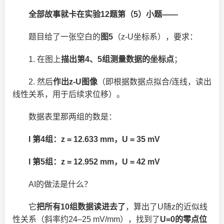
全部故事就卡在实验12题第（5）小题——
题目给了一张空白的
图5
（z-U坐标系），要求：
1. 在图上
描出第4、5组测量数据的坐标点
；
2. 然后
作出z-U图像
（即根据数据点拟合/连线，读出
线性关系，用于后续求位移）。
数据表里那两组的数是：
l 第4组：z = 12.633 mm，U = 35 mV
l 第5组：z = 12.952 mm，U = 42 mV
AI的做法是什么？
它
把所有10组数据读进去了
，算出了U随z的近似线
性关系（斜率约24–25 mV/mm），找到了
U=0的零点位