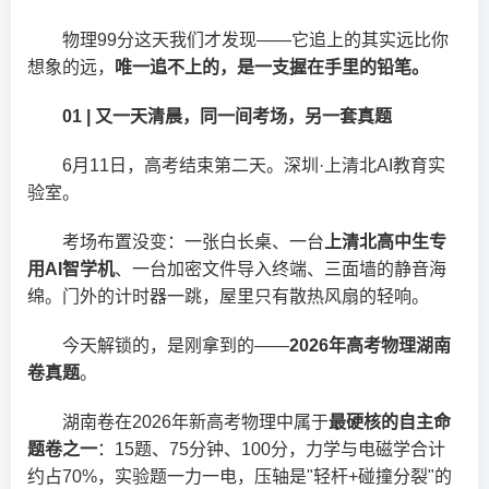
物理99分这天我们才发现——它追上的其实远比你
想象的远，
唯一追不上的，是一支握在手里的铅笔。
01 | 又一天清晨，同一间考场，另一套真题
6月11日，高考结束第二天。深圳·上清北AI教育实
验室。
考场布置没变：一张白长桌、一台
上清北高中生专
用AI智学机
、一台加密文件导入终端、三面墙的静音海
绵。门外的计时器一跳，屋里只有散热风扇的轻响。
今天解锁的，是刚拿到的——
2026年高考物理湖南
卷真题
。
湖南卷在2026年新高考物理中属于
最硬核的自主命
题卷之一
：15题、75分钟、100分，力学与电磁学合计
约占70%，实验题一力一电，压轴是"轻杆+碰撞分裂"的