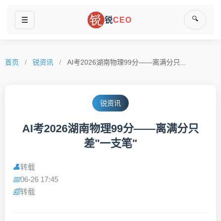
🔍
☰
锐
CEO
首页
/
锐资讯
/
AI考2026湖南物理99分——离满分只...
锐资讯
AI考2026湖南物理99分——离满分只
差"一支笔"
转载
👤
06-26 17:45
📅
转载
📰