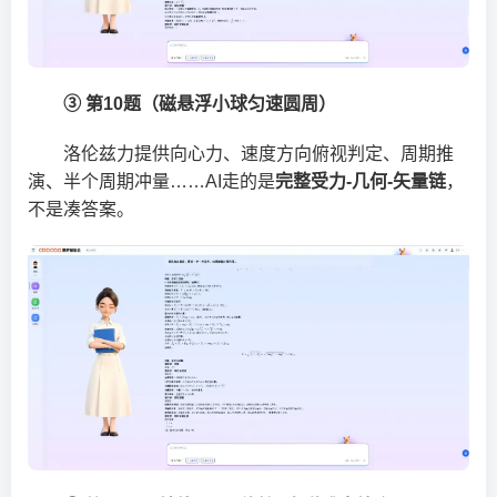
③ 第10题（磁悬浮小球匀速圆周）
洛伦兹力提供向心力、速度方向俯视判定、周期推
演、半个周期冲量……AI走的是
完整受力-几何-矢量链
，
不是凑答案。