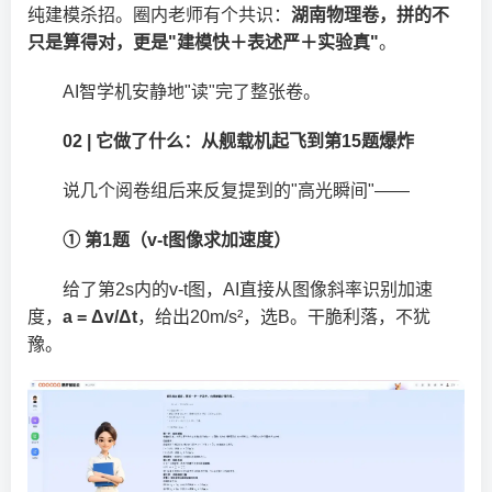
纯建模杀招。圈内老师有个共识：
湖南物理卷，拼的不
只是算得对，更是"建模快＋表述严＋实验真"
。
AI智学机安静地"读"完了整张卷。
02 | 它做了什么：从舰载机起飞到第15题爆炸
说几个阅卷组后来反复提到的"高光瞬间"——
① 第1题（v-t图像求加速度）
给了第2s内的v-t图，AI直接从图像斜率识别加速
度，
a = Δv/Δt
，给出20m/s²，选B。干脆利落，不犹
豫。