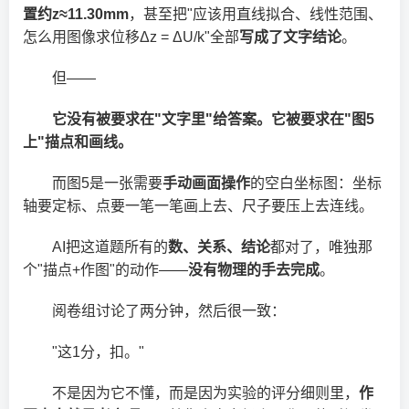
置约z≈11.30mm
，甚至把"应该用直线拟合、线性范围、
怎么用图像求位移Δz = ΔU/k"全部
写成了文字结论
。
但——
它没有被要求在"文字里"给答案。它被要求在"图5
上"描点和画线。
而图5是一张需要
手动画面操作
的空白坐标图：坐标
轴要定标、点要一笔一笔画上去、尺子要压上去连线。
AI把这道题所有的
数、关系、结论
都对了，唯独那
个"描点+作图"的动作——
没有物理的手去完成
。
阅卷组讨论了两分钟，然后很一致：
"这1分，扣。"
不是因为它不懂，而是因为实验的评分细则里，
作