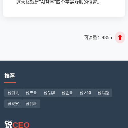
这大概就是"AI智学"四个字最舒服的位置。
⬆
阅读量：
4855
推荐
锐资讯
锐产业
锐品牌
锐企业
锐人物
锐话题
锐观察
锐创新
锐
CEO