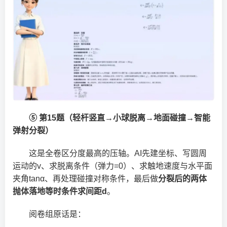
⑤ 第15题（轻杆竖直→小球脱离→地面碰撞→智能
弹射分裂）
这是全卷区分度最高的压轴。AI先建坐标、写圆周
运动的v、求脱离条件（弹力=0）、求触地速度与水平面
夹角tanα、再处理碰撞对称条件，最后做
分裂后的两体
抛体落地等时条件求间距d
。
阅卷组原话是：