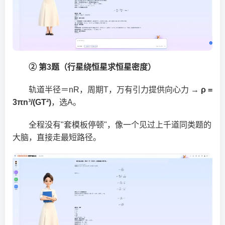
② 第3题（行星绕恒星求恒星密度）
轨道半径＝nR，周期T，万有引力提供向心力 →
ρ =
3πn³/(GT²)
，选A。
全程没有"套模板停顿"，像一个见过上千道同类题的
大脑，直接走最短路径。