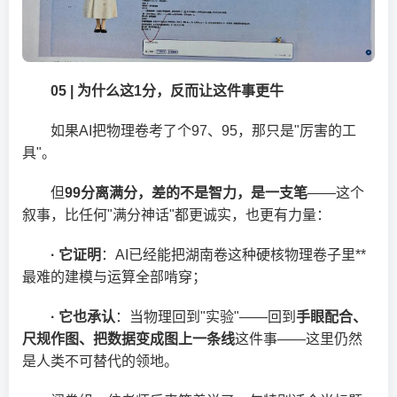
05 | 为什么这1分，反而让这件事更牛
如果AI把物理卷考了个97、95，那只是"厉害的工
具"。
但
99分离满分，差的不是智力，是一支笔
——这个
叙事，比任何"满分神话"都更诚实，也更有力量：
· 它证明
：AI已经能把湖南卷这种硬核物理卷子里**
最难的建模与运算全部啃穿；
· 它也承认
：当物理回到"实验"——回到
手眼配合、
尺规作图、把数据变成图上一条线
这件事——这里仍然
是人类不可替代的领地。