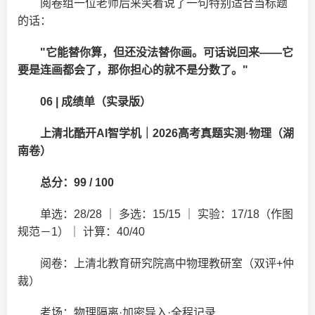
阅卷组一位老师后来笑着说了一句特别适合当标题
的话：
"它能替你算，但还没法替你画。可话说回来——它
要是连画都会了，那你担心的就不是分数了。"
06 | 成绩单（实录版）
上清北酷开AI智学机｜2026高考真题实测·物理（湖
南卷）
总分：99 / 100
单选：28/28 ｜ 多选：15/15 ｜ 实验：17/18（作图
规范－1）｜ 计算：40/40
阅卷：上清北教育研究院高中物理教研室（双评+仲
裁）
考场：物理隔离·加密导入·全程记录