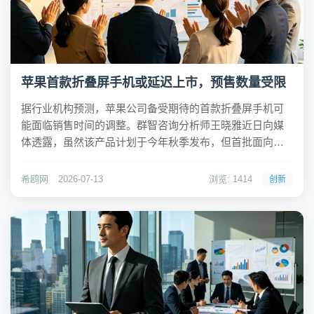
苹果首款折叠屏手机或延迟上市，预售数量受限
据行业机构预测，苹果公司备受期待的首款折叠屏手机可
能面临销售时间的调整。群智咨询分析师王晓雅近日向媒
体透露，虽然该产品计划于今年秋季发布，但首批面向消
费者的销售环节或有所延后，且初期预售的数量将较为有
限。这一消息引发了市场对苹果折叠屏产品策略的关注。
希鸥网
2026-07-13
浏览: 1414
创新
希鸥网观察到，造成此次销售延期的主要技术瓶颈集中在...