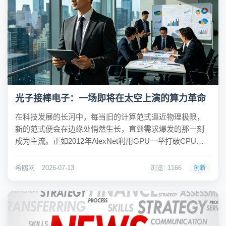
光子接棒电子：一场即将在太空上演的算力革命
在科技发展的长河中，每当旧的计算范式逼近物理极限，
新的范式便会在边缘处悄然生长，直到需求爆发的那一刻
成为主流。正如2012年AlexNet利用GPU一举打破CPU在
深度学习领域的垄断，开启了AI算力时代，如今，光计算
正迎来属于它的“AlexNet时刻”。随着大模型参数量向万亿
希鸥网
2026-07-13
浏览: 1166
创新
级迈进，传统电计算在矩阵...