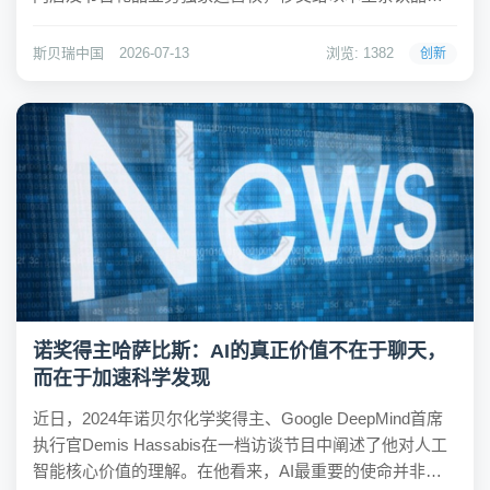
柠季为核心的投资者集团。哈根达斯官方小程序显示，截
至2026年5月底，其内地门店仅剩171家，较2019年巅峰时
斯贝瑞中国
2026-07-13
浏览: 1382
创新
期的超过550家缩水近七成。而同期，中...
诺奖得主哈萨比斯：AI的真正价值不在于聊天，
而在于加速科学发现
近日，2024年诺贝尔化学奖得主、Google DeepMind首席
执行官Demis Hassabis在一档访谈节目中阐述了他对人工
智能核心价值的理解。在他看来，AI最重要的使命并非生