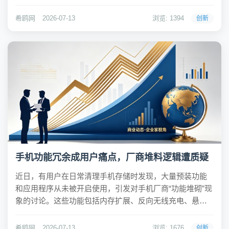
成更多内容或开发更聪明的聊天机器人，而是帮助人类理
解世界、加速科学发现进程，并最终为解决癌症、新材料
希鸥网
2026-07-13
浏览: 1394
创新
和新能源等重大挑...
手机功能冗余成用户痛点，厂商堆料逻辑遭质疑
近日，有用户在日常清理手机存储时发现，大量预装功能
和应用程序从未被开启使用，引发对手机厂商“功能堆砌”现
象的讨论。这些功能包括内存扩展、反向无线充电、悬浮
球、隔空手势以及各类自带应用，多数用户表示在购买后
几乎从未使用过。问题在于，既然用户需求有限，为何厂
希鸥网
2026-07-13
浏览: 1676
创新