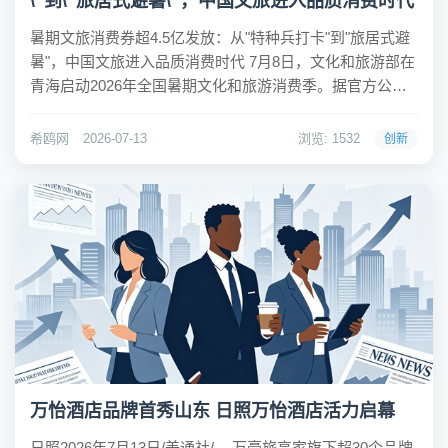
\"到\"旅居式避暑\"，中国文旅进入品质消费时代
暑期文旅消费券超4.5亿发放：从"特种兵打卡"到"旅居式避
暑"，中国文旅进入品质消费时代 7月8日，文化和旅游部在
青海启动2026年全国暑期文化和旅游消费季。据官方公布
数据，今年暑期全国将举办超3万场次文旅消费活动，发放
超4.5亿元消费券等消费补贴，覆盖观光、避暑、出行、观
希鸥网
2026-07-13
浏览: 1532
创新
赛等多个领域。相比之下，...
万怡酒店品牌首秀山东 日照万怡酒店活力启幕
日照2026年7月13日/美通社/ -- 万豪旅享家旗下超30个品牌