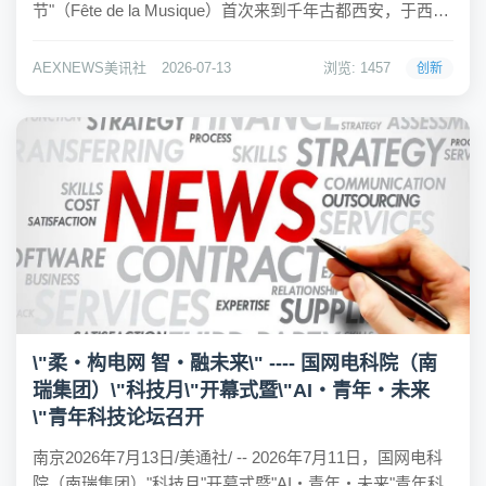
节"（Fête de la Musique）首次来到千年古都西安，于西安
索菲特传奇酒店奏响鎏金夏夜。作为全球唯五、中国唯一
的索菲特传奇酒店，这座承载七十余年历史与外交记忆的
AEXNEWS美讯社
2026-07-13
浏览: 1457
创新
经典地标，以"...
\"柔・构电网 智・融未来\" ---- 国网电科院（南
瑞集团）\"科技月\"开幕式暨\"AI・青年・未来
\"青年科技论坛召开
南京2026年7月13日/美通社/ -- 2026年7月11日，国网电科
院（南瑞集团）"科技月"开幕式暨"AI・青年・未来"青年科