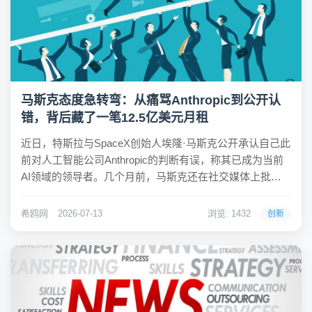
马斯克态度急转弯：从痛骂Anthropic到公开认
错，背后藏了一笔12.5亿美元月租
近日，特斯拉与SpaceX创始人埃隆·马斯克公开承认自己此
前对人工智能公司Anthropic的判断有误，称其已成为当前
AI领域的领导者。几个月前，马斯克还在社交媒体上批评
Anthropic“虚伪且邪恶”，甚至断言其“不可能赢”。但如今，
他却称赞对方推出了最强的模型，并预言其将很快发布更
希鸥网
2026-07-13
浏览: 1432
创新
先进的产品。这...