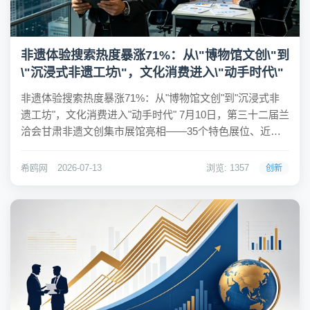
非遗体验搜索热度暴涨71%：从\"博物馆文创\"到
\"沉浸式非遗工坊\"，文化消费进入\"动手时代\"
非遗体验搜索热度暴涨71%：从"博物馆文创"到"沉浸式非
遗工坊"，文化消费进入"动手时代" 7月10日，第三十二届兰
洽会甘肃非遗文创集市展馆亮相——35个特色展位、近千
款陇原特色展品集中展示，智能机器人古风表演与洮砚、
香包刺绣同台。同一天，湖南花垣县"车间课堂"开班，80余
希鸥网
2026-07-13
浏览: 1357
创新
名工艺美术从业者学习苗绣...