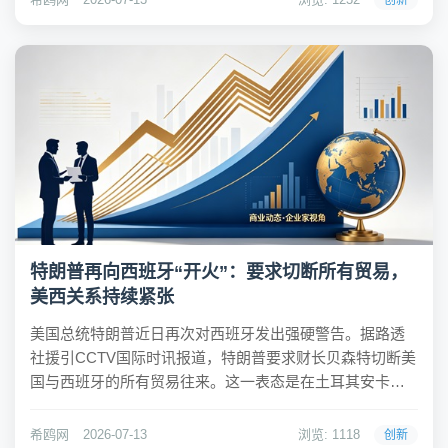
创新
入热情因此受到影响，行业面临深度调整。希鸥网...
特朗普再向西班牙“开火”：要求切断所有贸易，
美西关系持续紧张
美国总统特朗普近日再次对西班牙发出强硬警告。据路透
社援引CCTV国际时讯报道，特朗普要求财长贝森特切断美
国与西班牙的所有贸易往来。这一表态是在土耳其安卡拉
举行的北约峰会期间，特朗普与北约秘书长马克·吕特的新
闻发布会上作出的。特朗普指责西班牙是北约中的“糟糕伙
希鸥网
2026-07-13
浏览: 1118
创新