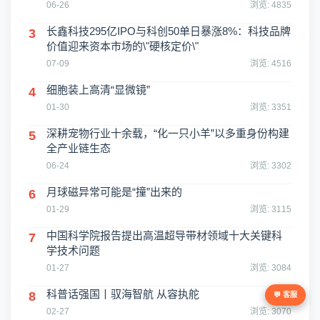
06-26
浏览: 4835
长鑫科技295亿IPO与科创50单日暴涨8%：科技品牌
3
价值迎来资本市场的\"硬核定价\"
07-09
浏览: 4516
细胞装上高清“显微镜”
4
01-30
浏览: 3351
深耕宠物行业十余载，“化一只小羊”以多重身份构建
5
全产业链生态
06-24
浏览: 3302
月球磁异常可能是“撞”出来的
6
01-29
浏览: 3115
中国科学院报告提出高温超导带材领域十大关键科
7
学技术问题
01-27
浏览: 3084
科普话强国丨驭海智航 从容执舵
8
💬 客服
02-27
浏览: 3070