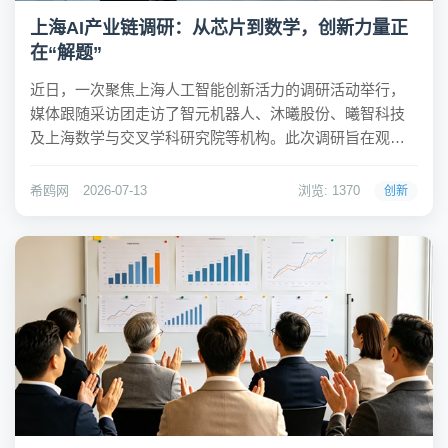
上海AI产业链调研：从芯片到数学，创新力量正
在“解题”
近日，一次聚焦上海人工智能创新活力的调研活动举行，
媒体跟随采访团走访了智元机器人、沐曦股份、曦智科技
及上海数学与交叉学科研究院等机构。此次调研旨在观察
从机器人落地产线到GPU芯片、光芯片的商用化进展，再
到基础数学与产业的联动，揭示了上海在AI与集成电路等
希鸥网
2026-07-13
浏览: 1370
创新
先导产业中的创新图景。希鸥网观察到，调研活动中...