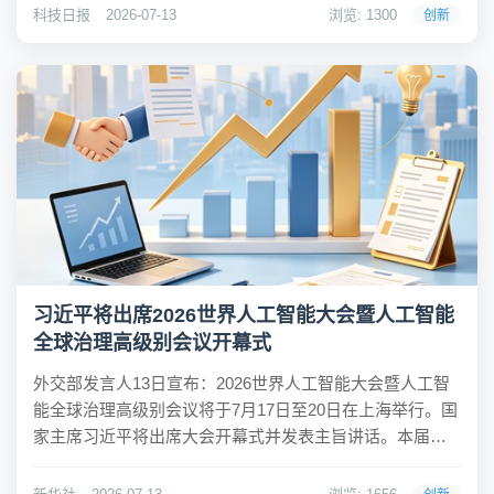
运能力精准高效供给的背后，是铁路部门充分运用铁路
科技日报
2026-07-13
浏览: 1300
创新
12306售票和候补购票大...
习近平将出席2026世界人工智能大会暨人工智能
全球治理高级别会议开幕式
外交部发言人13日宣布：2026世界人工智能大会暨人工智
能全球治理高级别会议将于7月17日至20日在上海举行。国
家主席习近平将出席大会开幕式并发表主旨讲话。本届大
会由外交部、国家发改委、工信部等与上海市政府共同主
办，主题为“智能伙伴 共创未来”。国家主席习近平将出席