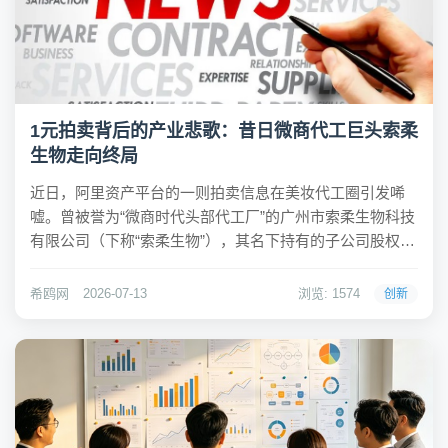
1元拍卖背后的产业悲歌：昔日微商代工巨头索柔
生物走向终局
近日，阿里资产平台的一则拍卖信息在美妆代工圈引发唏
嘘。曾被誉为“微商时代头部代工厂”的广州市索柔生物科技
有限公司（下称“索柔生物”），其名下持有的子公司股权、
14项商标及著作权等资产，起拍价被定为象征性的1元。这
并非资产的首次折价，从最初的百万元估值一路降至1元，
希鸥网
2026-07-13
浏览: 1574
创新
且历经三次流拍，这种断崖式的价值缩水...