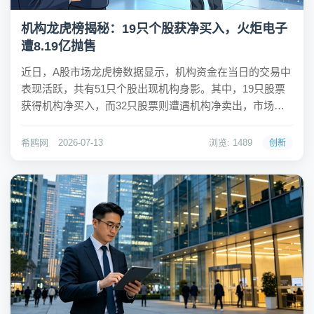
机构龙虎榜揭秘：19只个股获净买入，火炬电子
遭8.19亿抛售
近日，A股市场龙虎榜数据显示，机构资金在当日的交易中
表现活跃，共有51只个股出现机构身影。其中，19只股票
获得机构净买入，而32只股票则遭遇机构净卖出，市场多
空分歧明显。希鸥网观察到，机构净买入金额前三的股票
分别为东岳硅材、惠科股份和深信服，净买入金额依次为
希鸥网
2026-07-13
浏览: 1489
创新
1.71亿元、1.34亿元和1.3亿元。这...