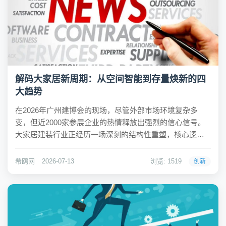
解码大家居新周期：从空间智能到存量焕新的四
大趋势
在2026年广州建博会的现场，尽管外部市场环境复杂多
变，但近2000家参展企业的热情释放出强烈的信心信号。
大家居建装行业正经历一场深刻的结构性重塑，核心逻辑
已从单纯的规模扩张转向对美好生活的深度挖掘。透过展
会现场，我们捕捉到行业发展的四大鲜活趋势：AI全域渗
希鸥网
2026-07-13
浏览: 1519
创新
透、存量赛道爆发、“好房子+”标准落地以及...