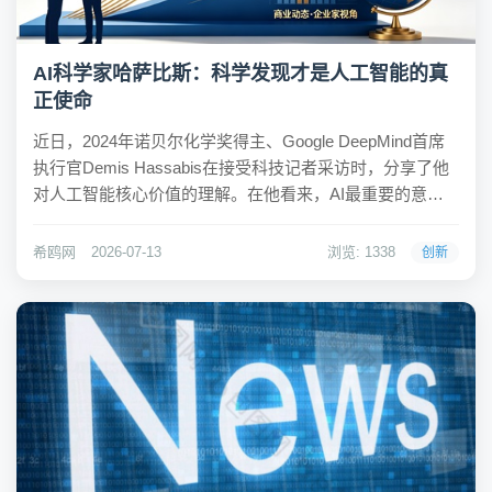
AI科学家哈萨比斯：科学发现才是人工智能的真
正使命
近日，2024年诺贝尔化学奖得主、Google DeepMind首席
执行官Demis Hassabis在接受科技记者采访时，分享了他
对人工智能核心价值的理解。在他看来，AI最重要的意义
并非生成更多内容或提升聊天机器人的能力，而是帮助人
类理解世界、加速科学发现，最终解决癌症、新材料和新
希鸥网
2026-07-13
浏览: 1338
创新
能源等重大挑战。...