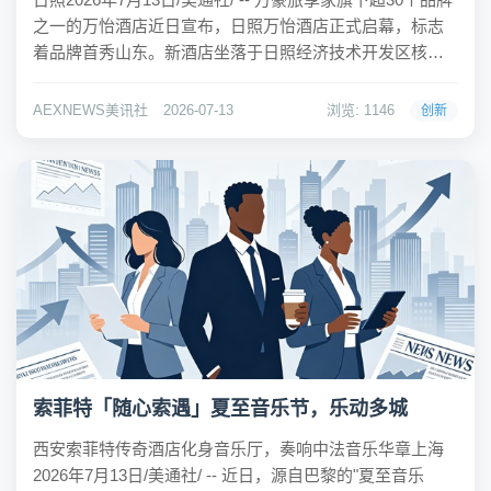
之一的万怡酒店近日宣布，日照万怡酒店正式启幕，标志
着品牌首秀山东。新酒店坐落于日照经济技术开发区核心
区位，紧邻奎山体育中心，可便捷前往万平口风景区、日
照海滨国家森林公园等热门景区。酒店拥有209间客房及套
AEXNEWS美讯社
2026-07-13
浏览: 1146
创新
房，配备全日餐厅、中餐厅、会...
索菲特「随心索遇」夏至音乐节，乐动多城
西安索菲特传奇酒店化身音乐厅，奏响中法音乐华章上海
2026年7月13日/美通社/ -- 近日，源自巴黎的"夏至音乐