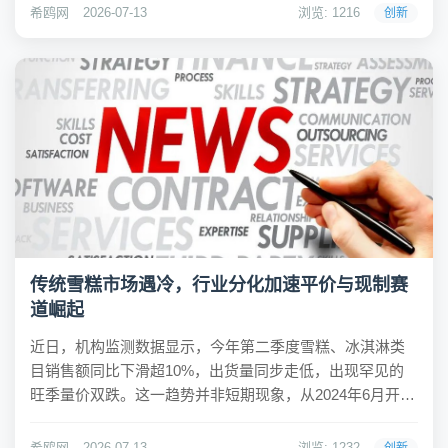
保安全的前提下开展低空旅游活动"。这是低空旅游首次被
希鸥网
2026-07-13
浏览: 1216
创新
写入文旅部五年规划级别的顶层文件...
传统雪糕市场遇冷，行业分化加速平价与现制赛
道崛起
近日，机构监测数据显示，今年第二季度雪糕、冰淇淋类
目销售额同比下滑超10%，出货量同步走低，出现罕见的
旺季量价双跌。这一趋势并非短期现象，从2024年6月开
始，预包装冰淇淋市场便持续走弱，需求低迷、存量内卷
的态势已延续两年。上游厂商对产品开发和市场推广的投
希鸥网
2026-07-13
浏览: 1232