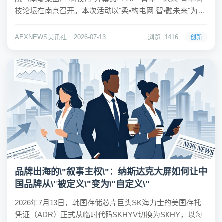
技论坛在南京召开。本次活动以"柔•构电网 智•融未来"为主
题，聚焦"两个方向"，致力于营造崇尚创新、勇于攻关的科
技氛围，激发青年人才创新活力。会议邀请中国科学院、
AEXNEWS美讯社
2026-07-13
浏览: 1416
创新
复旦大学...
品牌出海的\"叙事主权\"：纳斯达克大屏如何让中
国品牌从\"被定义\"变为\"自定义\"
2026年7月13日，韩国存储芯片巨头SK海力士的美国存托
凭证（ADR）正式从临时代码SKHYV切换为SKHY，以每