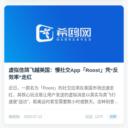
虚拟信鸽飞越美国：慢社交App「Roost」凭“反
效率”走红
近日，一款名为「Roost」的社交应用在美国市场迅速走
红，其核心玩法是让用户发送的虚拟消息以真实鸟类飞行
速度“送达”，距离远时甚至需要数小时或数天。这种刻意制
造延迟的体验与主流即时通讯理念截然相反，却在三天内
实现了用户量十倍增长，目前用户数即将突破30万。希鸥
希鸥网
2026-07-13
浏览: 1270
创新
网观察到，「Roost」的诞生源于开发者...