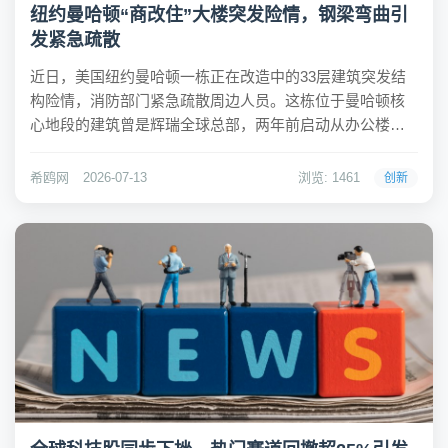
纽约曼哈顿“商改住”大楼突发险情，钢梁弯曲引
发紧急疏散
近日，美国纽约曼哈顿一栋正在改造中的33层建筑突发结
构险情，消防部门紧急疏散周边人员。这栋位于曼哈顿核
心地段的建筑曾是辉瑞全球总部，两年前启动从办公楼到
租赁住房的改造工程。事发时，建筑内的钢梁因结构重量
出现弯曲和偏转，引发局部倒塌风险。现场靠近纽约中央
希鸥网
2026-07-13
浏览: 1461
创新
车站和联合国总部，多栋建筑人员被疏散，道路封锁，...