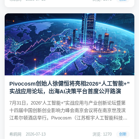
商仍乐此不疲地增加功能？希鸥网观察到，手机厂商...
Pivocosm创始人徐健恒将亮相2026“人工智能+”
实战应用论坛，出海AI决策平台首度公开路演
7月31日，2026“人工智能+”实战应用与产业创新论坛暨第
十四届中国创新创业影响力峰会南京会议将在南京世茂滨
江希尔顿酒店举行。Pivocosm（江苏枢宇人工智能科技有
限公司）创始人徐健恒确认出席本次论坛，并将在「初创
闪电路演」环节进行项目路演。本届论坛以“重落地、真务
希鸥网
2026-07-13
浏览: 1270
创新