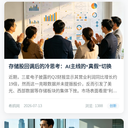
存储股回调后的冷思考：AI主线的“真假”切换
近期，三星电子披露的Q2财报显示其营业利润同比增长约
19倍，然而这一亮眼数据并未提振股价，反而引发了美
光、西部数据等存储板块的集体下挫。市场表面看是“利好
出尽是利空”，深层逻辑则是资金对存储芯片周期见顶的担
忧——随着产能扩张，DRAM与NAND的价格涨幅恐将收
希鸥网
2026-07-13
浏览: 1388
创新
窄。这种情绪迅速蔓延，让不少投资者怀疑A...