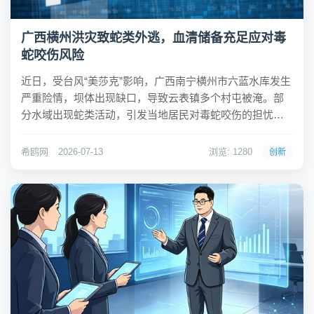
广西横州洪灾致蛇类外逃，血清储备充足应对毒
蛇咬伤风险
近日，受台风“美莎克”影响，广西南宁横州市六蓝水库发生
严重险情，坝体出现缺口，导致云表镇多个村屯被淹。部
分水域出现蛇类活动，引发当地居民对毒蛇咬伤的担忧。
横州市官方表示，目前血清储备量可满足救治需求。希鸥
网观察到，抗蛇毒血清是应对毒蛇咬伤最有效的治疗手
希鸥网
2026-07-13
浏览: 1280
创新
段。横州市人民医院工作人员近日向媒体确认，医院蛇...