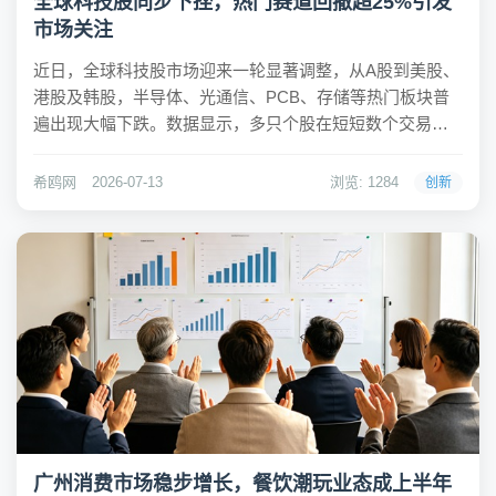
全球科技股同步下挫，热门赛道回撤超25%引发
市场关注
近日，全球科技股市场迎来一轮显著调整，从A股到美股、
港股及韩股，半导体、光通信、PCB、存储等热门板块普
遍出现大幅下跌。数据显示，多只个股在短短数个交易日
内回撤超过25%，其中光纤龙头亨通光电回撤32.2%，
MLCC概念股昀冢科技和火炬电子回撤均超30%，存储龙头
希鸥网
2026-07-13
浏览: 1284
创新
兆易创新较历史高点下跌30.4%。市...
广州消费市场稳步增长，餐饮潮玩业态成上半年