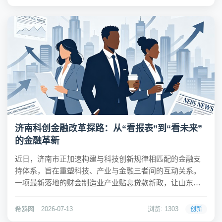
伴”，称其不参与、不付款，他不愿与西班牙有...
济南科创金融改革探路：从“看报表”到“看未来”
的金融革新
近日，济南市正加速构建与科技创新规律相匹配的金融支
持体系，旨在重塑科技、产业与金融三者间的互动关系。
一项最新落地的财金制造业产业贴息贷款新政，让山东金
煜电子科技有限公司通过绿色通道迅速获得500万元贷款，
用于原材料采购。这笔贷款无需房产或设备抵押，而是依
希鸥网
2026-07-13
浏览: 1303
创新
托“银担风险共担+政策贴息支持”的创新模式实现...