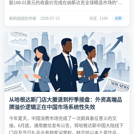
股168.01美元的收盘价完成在纳斯达克全球精选市场的"转
正"。此前三天，这款ADR以265亿美元募资规模登陆纳斯
达克，首日涨幅近13%，ADR价格较韩国本土正股溢价约
希鸥网国际传媒
2026-07-13
浏览: 1168
创新
15.5%。一纸...
从哈根达斯门店大撤退到柠季接盘：外资高端品
牌溢价逻辑正在中国市场系统性失效
今年夏天，中国消费市场完成了一次颇具象征意义的交
接。6月底，通用磨坊发布公告，将哈根达斯中国大陆线下
门店及节日礼品业务独家运营权，移交给以本土茶饮品牌