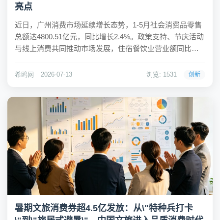
亮点
近日，广州消费市场延续增长态势，1-5月社会消费品零售
总额达4800.51亿元，同比增长2.4%。政策支持、节庆活动
与线上消费共同推动市场发展，住宿餐饮业营业额同比增
长6.4%，饮料、服饰、化妆品类商品零售额分别增长
19.5%、25.8%和7.3%。夏日清凉消费场景与“悦己”需求相
希鸥网
2026-07-13
浏览: 1531
创新
互带动，为整体市场...
暑期文旅消费券超4.5亿发放：从\"特种兵打卡