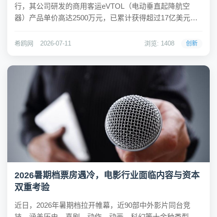
行，其公司研发的商用客运eVTOL（电动垂直起降航空
器）产品单价高达2500万元，已累计获得超过17亿美元的
订单。这家成立于2021年的创业公司，专注于无需跑道即
可垂直起降的航空器，被视为未来城市空中交通的核心工
希鸥网
2026-07-11
浏览: 1408
创新
具。希鸥网观察到，沃兰特航空在2024...
2026暑期档票房遇冷，电影行业面临内容与资本
双重考验
近日，2026年暑期档拉开帷幕，近90部中外影片同台竞
技，涵盖历史、喜剧、动作、动画、科幻等十余种类型，