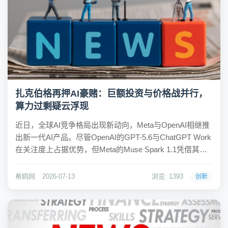
扎克伯格再押AI豪赌：巨额投资与价格战并行，
算力过剩疑云浮现
近日，全球AI竞争格局出现新动向，Meta与OpenAI相继推
出新一代AI产品。尽管OpenAI的GPT-5.6与ChatGPT Work
在关注度上占据优势，但Meta的Muse Spark 1.1凭借其激
进的价格策略引发了行业热议。Meta创始人扎克伯格在强
调模型先进性的同时，公开宣称要打价格战，...
希鸥网
2026-07-13
浏览: 1393
创新