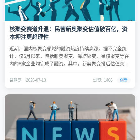
核聚变赛道升温：民营新奥聚变估值破百亿，资
本押注更趋理性
近期，国内核聚变领域的融资热度持续高涨。据不完全统
计，仅6月以来，包括新奥聚变、泽塔聚变、星核聚变等在
内的8家企业均完成了融资。其中，新奥聚变投后估值突破
106亿元，成为国内该领域估值最高的民营企业；星核聚变
则以8.3亿元的首轮融资规模刷新了行业纪录。这标志着资
希鸥网
2026-07-13
浏览: 1406
创新
本对核聚变的押注已从早期的概念炒作，转...