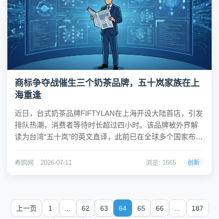
商标争夺战催生三个奶茶品牌，五十岚家族在上
海重逢
近日，台式奶茶品牌FIFTYLAN在上海开设大陆首店，引发
排队热潮，消费者等待时长超过四小时。该品牌被外界解
读为台湾“五十岚”的英文直译，此前已在全球多个国家布
局。随着其进入大陆市场，一段关于商标纠纷和品牌分化
的故事重新浮出水面。希鸥网观察到，FIFTYLAN大陆首店
希鸥网
2026-07-11
浏览: 1665
创新
位于上海静安购物中心，饮品单价在...
上一页
1
...
62
63
64
65
66
...
187