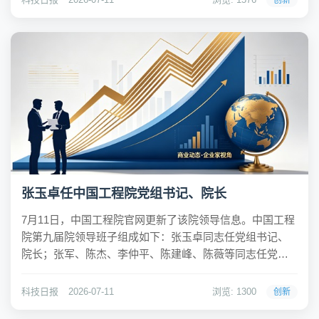
创新
莫则尧、徐涛、高鸿钧、廖湘科等16人当选副主席。于...
张玉卓任中国工程院党组书记、院长
7月11日，中国工程院官网更新了该院领导信息。中国工程
院第九届院领导班子组成如下：张玉卓同志任党组书记、
院长；张军、陈杰、李仲平、陈建峰、陈薇等同志任党组
成员、副院长。张玉卓（1962.01- ），工学博士学位，洁
净煤技术专家。第十九届中央候补委员，二十届中央委
科技日报
2026-07-11
浏览: 1300
创新
员。现任中国工程院党组书记、院长。长期...