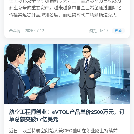
在全球化竞争不断加剧的今天，企业品牌影响力已经成为
商业竞争的重要资产。越来越多中国企业希望通过国际化
传播渠道提升品牌知名度，而纽约时代广场纳斯达克大
屏，作为全球最具影响力的商业展示窗口之一，成为众多
企业展示实力、提升品牌声量的重要选择。希鸥网作为纳
希鸥网
2026-07-12
浏览: 1540
创新
斯达克大屏一级服务商，专注企业品牌海外曝光与国际化
传...
航空工程师创业：eVTOL产品单价2500万元，订
单总额突破17亿美元
近日，沃兰特航空创始人兼CEO董明在创业路上持续前