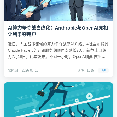
AI算力争夺战白热化：Anthropic与OpenAI竞相
让利争夺用户
近日，人工智能领域的算力争夺战骤然升级。A社宣布将其
Claude Fable 5的订阅服务期限再次延长7天，新截止日期
为7月19日。此举发布后不到一小时，OpenAI随即做出回
应，宣布暂时移除Codex产品的5小时使用限制，但未明确
这一调整的截止时间。两大前沿AI公司围绕算力资源与用
希鸥网
2026-07-13
浏览: 1315
创新
户份额的竞争，正...