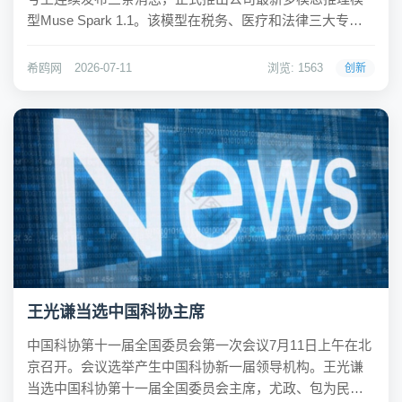
型Muse Spark 1.1。该模型在税务、医疗和法律三大专业
领域评测中取得领先成绩，且定价策略引发行业讨论，输
入和输出价格分别为每百万Token 1.25美元和4.25美元，
希鸥网
2026-07-11
浏览: 1563
创新
较...
王光谦当选中国科协主席
中国科协第十一届全国委员会第一次会议7月11日上午在北
京召开。会议选举产生中国科协新一届领导机构。王光谦
当选中国科协第十一届全国委员会主席，尤政、包为民、