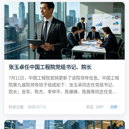
张玉卓任中国工程院党组书记、院长
7月11日，中国工程院官网更新了该院领导信息。中国工程
院第九届院领导班子组成如下：张玉卓同志任党组书记、
院长；张军、陈杰、李仲平、陈建峰、陈薇等同志任党组
成员、副院长。张玉卓（1962.01- ），工学博士学位，洁
净煤技术专家。第十九届中央候补委员，二十届中央委
科技日报
2026-07-11
浏览: 1487
创新
员。现任中国工程院党组书记、院长。长期...