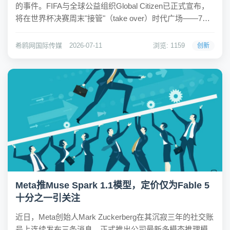
的事件。FIFA与全球公益组织Global Citizen已正式宣布，
将在世界杯决赛周末"接管"（take over）时代广场——7月
18日季军赛与7月19日决赛期间，整个广场将成为世界杯官
方活动的主场。这意味着，位于广场核心位置的纳斯达克...
希鸥网国际传媒
2026-07-11
浏览: 1159
创新
Meta推Muse Spark 1.1模型，定价仅为Fable 5
十分之一引关注
近日，Meta创始人Mark Zuckerberg在其沉寂三年的社交账
号上连续发布三条消息，正式推出公司最新多模态推理模