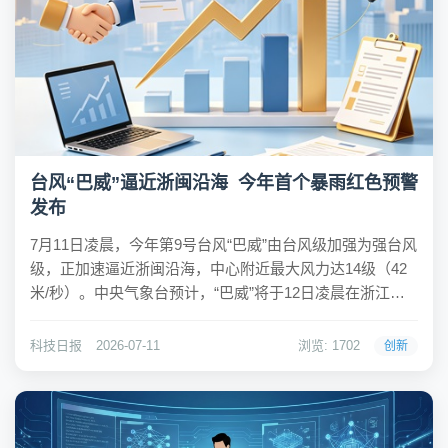
台风“巴威”逼近浙闽沿海 今年首个暴雨红色预警
发布
7月11日凌晨，今年第9号台风“巴威”由台风级加强为强台风
级，正加速逼近浙闽沿海，中心附近最大风力达14级（42
米/秒）。中央气象台预计，“巴威”将于12日凌晨在浙江台
州至福建福鼎一带沿海登陆，登陆时强度为强台风级或台
风级（13至14级，38至45米/秒）。中央气象台7月11日10
科技日报
2026-07-11
浏览: 1702
创新
时发布今年首个暴雨...