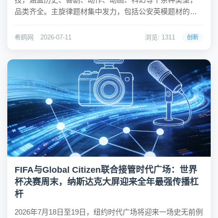
品类齐全。主旋律题材集中发力，包括公安英模题材的
《抓特务》、革命战役题材的《四渡》、海战史诗题材的
《澎湖海战》，以及《群星闪耀时》《我们的名字》《密
希鸥网
2026-07-11
浏览: 1311
创新
档》等多部补充影片。动画赛道成为最热闹的战场，好...
FIFA与Global Citizen联合接管时代广场：世界
杯决赛周末，纳斯达克大屏迎来全年最强传播杠
杆
2026年7月18日至19日，纽约时代广场将迎来一场史无前例