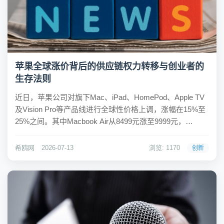
苹果全球涨价背后的供应链权力转移与创业者的
生存法则
近日，苹果公司对旗下Mac、iPad、HomePod、Apple TV
及Vision Pro等产品线进行全球性价格上调，涨幅在15%至
25%之间。其中Macbook Air从8499元涨至9999元，
Macbook Pro达到15999元，iPad系列各型号也均有数百至
上千元不等的涨幅。这一调整引发...
希鸥网
2026-07-13
浏览: 1170
创新