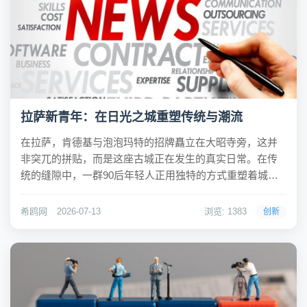
拉萨新青年：在日光之城重塑传统与潮流
在拉萨，肯德基与泡泡玛特的招牌矗立在大昭寺旁，这并
非突兀的拼贴，而是这座古城正在发生的真实日常。在传
统的缝隙中，一群90后年轻人正用独特的方式重塑着城市
面貌。建筑师夏于钧将废弃的“吉崩岗拉康”改造为吉本岗艺
术中心，让这座曾经的立体坛城古建筑在保留宗教仪轨能
希鸥网
2026-07-13
浏览: 1383
创新
量的同时，转变为展示西藏当代艺术的开放空间。...