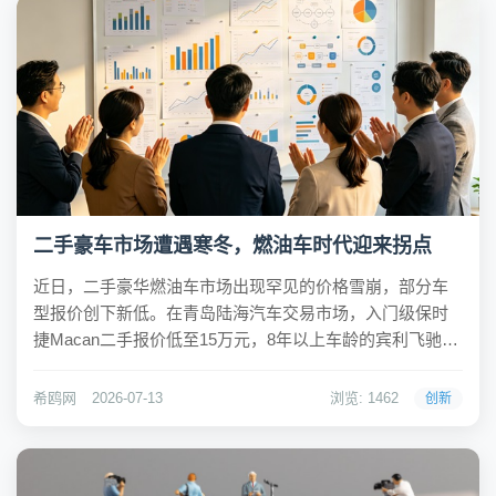
二手豪车市场遭遇寒冬，燃油车时代迎来拐点
近日，二手豪华燃油车市场出现罕见的价格雪崩，部分车
型报价创下新低。在青岛陆海汽车交易市场，入门级保时
捷Macan二手报价低至15万元，8年以上车龄的宾利飞驰挂
牌价仅26.8万元，而曾指导价近90万元的德国大众途锐实
际成交价已跌至6.8万元。这些数字标志着昔日保值率坚挺
希鸥网
2026-07-13
浏览: 1462
创新
的豪华车阵营正经历前所未有的冲击...