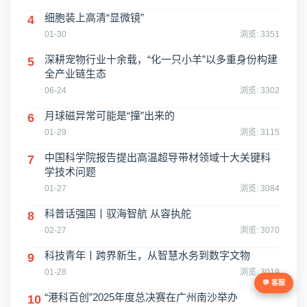
细胞装上高清“显微镜”
4
01-30
浏览: 3351
深耕宠物行业十余载，“化一只小羊”以多重身份构建
5
全产业链生态
06-24
浏览: 3302
月球磁异常可能是“撞”出来的
6
01-29
浏览: 3115
中国科学院报告提出高温超导带材领域十大关键科
7
学技术问题
01-27
浏览: 3084
科普话强国丨驭海智航 从容执舵
8
02-27
浏览: 3070
科技青年丨跨界新生，从智慧水务到数字文物
9
01-28
浏览: 3019
💬 客服
“港科百创”2025年度总决赛在广州南沙举办
10