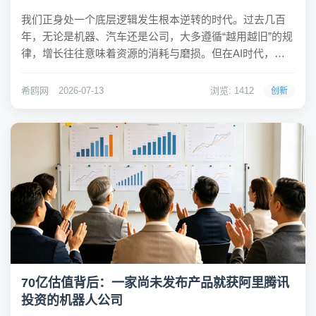
我们正身处一个底层逻辑发生根本逆转的时代。过去几百
年，无论是机器、汽车还是公司，大多遵循“越用越旧”的规
律，增长往往意味着资源的消耗与磨损。但在AI时代，一
种全新的机制正在形成——“智能复利”。以特斯拉为例，车
辆售出并非成长的终点，每一段行驶里程、每一次复杂路
希鸥网
2026-07-13
浏览: 1412
创新
况的应对，都会转化为数据反馈回系统，训练...
70亿估值背后：一家尚未发布产品就获阿里腾讯
投资的机器人公司