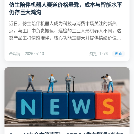
仿生陪伴机器人赛道价格悬殊，成本与智能水平
仍存巨大鸿沟
近日，仿生陪伴机器人成为科技与消费市场关注的新热
点。与工厂中负责搬运、巡检的工业人形机器人不同，这
类产品主打情感陪伴，核心功能是聊天并提供情绪价值，
外形追求高度仿真。目前市场上的产品价格跨度极大，从
1.58万元至99万元不等，不同价位的机器人在技术路线、
希鸥网
2026-07-13
浏览: 1276
创新
硬件配置和用户体验上差异显著。希鸥网观察到，优...