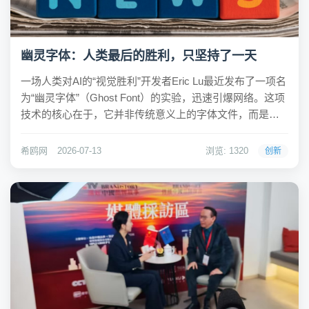
幽灵字体：人类最后的胜利，只坚持了一天
一场人类对AI的“视觉胜利”开发者Eric Lu最近发布了一项名
为“幽灵字体”（Ghost Font）的实验，迅速引爆网络。这项
技术的核心在于，它并非传统意义上的字体文件，而是一
种利用动态噪点视频来书写的“反AI字体”。用户在网页上输
入文字后，系统会生成一段视频，其中组成字母的像素点
希鸥网
2026-07-13
浏览: 1320
创新
会朝一个方向滑动...