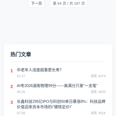
下一页
第 64 页 / 共 187 页
热门文章
中老年人适度超重更长寿？
1
01-27
浏览: 6474
AI考2026湖南物理99分——离满分只差"一支笔"
2
06-26
浏览: 4835
长鑫科技295亿IPO与科创50单日暴涨8%：科技品牌
3
价值迎来资本市场的\"硬核定价\"
07-09
浏览: 4516