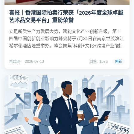
喜报｜香港国际拍卖行荣获「2026年度全球卓越
艺术品交易平台」重磅荣誉
立足新质生产力发展大势，赋能文化产业创新升级，第十
四届中国创新创业影响力峰会将于7月31日在南京世茂滨江
希尔顿酒店隆重举办。峰会聚焦“科创+文化+跨境产业”融合
发展，联动内地与香港优质资源，汇聚政企、资本、行业
领军力量，打造全国性高端产业交流平台。深耕艺术品跨
希鸥网
2026-07-13
浏览: 1576
创新
境交易与文化出海领域，香港国际拍卖行有限...