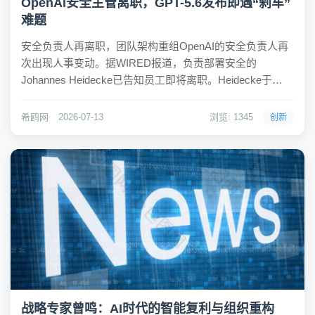
OpenAI安全主管离职，GPT-5.6发布即遇“刹车”
难题
安全负责人再离职，团队架构重组OpenAI的安全负责人再
次出现人事变动。据WIRED报道，负责部署安全的
Johannes Heidecke已告知员工即将离职。Heidecke于
2021年加入OpenAI，2024年接替翁荔成为Safety Systems
负责人，是安全团队的核心人物之一。这是Open...
希鸥网
2026-07-13
浏览: 1345
创新
战略专家曾鸣：AI时代的智能复利与组织重构