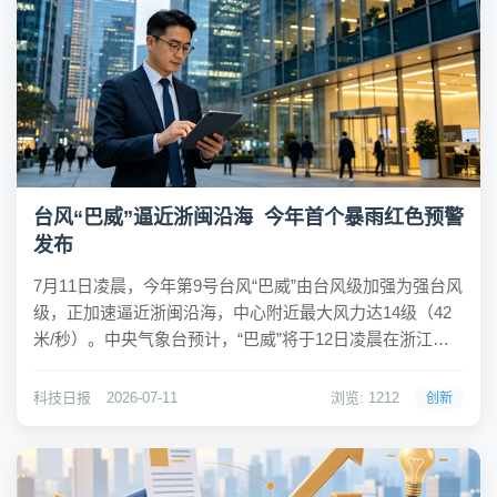
台风“巴威”逼近浙闽沿海 今年首个暴雨红色预警
发布
7月11日凌晨，今年第9号台风“巴威”由台风级加强为强台风
级，正加速逼近浙闽沿海，中心附近最大风力达14级（42
米/秒）。中央气象台预计，“巴威”将于12日凌晨在浙江台
州至福建福鼎一带沿海登陆，登陆时强度为强台风级或台
风级（13至14级，38至45米/秒）。中央气象台7月11日10
科技日报
2026-07-11
浏览: 1212
创新
时发布今年首个暴雨...