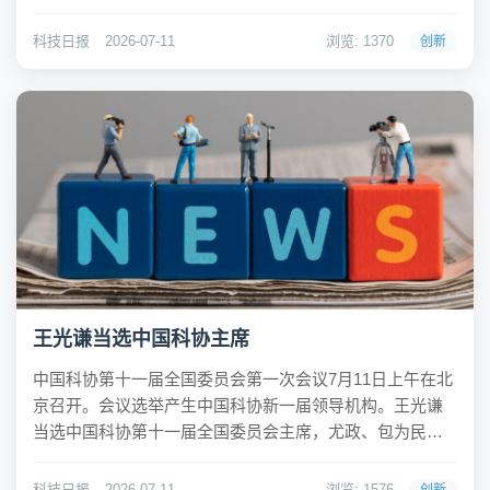
冯身洪、乔杰（女）、向巧（女）、李路明、吴骊珠
（女）、陈卫、陈薇（女）、陈学东、陈建峰、贺军科、
科技日报
2026-07-11
浏览: 1370
创新
莫则尧、徐涛、高鸿钧、廖湘科等16人当选副主席。于...
王光谦当选中国科协主席
中国科协第十一届全国委员会第一次会议7月11日上午在北
京召开。会议选举产生中国科协新一届领导机构。王光谦
当选中国科协第十一届全国委员会主席，尤政、包为民、
冯身洪、乔杰（女）、向巧（女）、李路明、吴骊珠
（女）、陈卫、陈薇（女）、陈学东、陈建峰、贺军科、
科技日报
2026-07-11
浏览: 1576