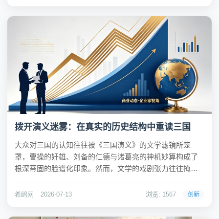
元，继续位居全国第一...
拨开演义迷雾：在真实的历史结构中重读三国
大众对三国的认知往往被《三国演义》的文学滤镜所笼
罩，曹操的奸雄、刘备的仁德与诸葛亮的神机妙算构成了
根深蒂固的脸谱化印象。然而，文学的戏剧张力往往掩盖
了历史原本的粗粝与复杂。《国家人文历史》编著的《三
国的真相》试图打破这种二元对立的叙事惯性，它不满足
希鸥网
2026-07-13
浏览: 1567
创新
于简单的史实纠错，而是致力于在演义与正史之间搭建桥
梁...