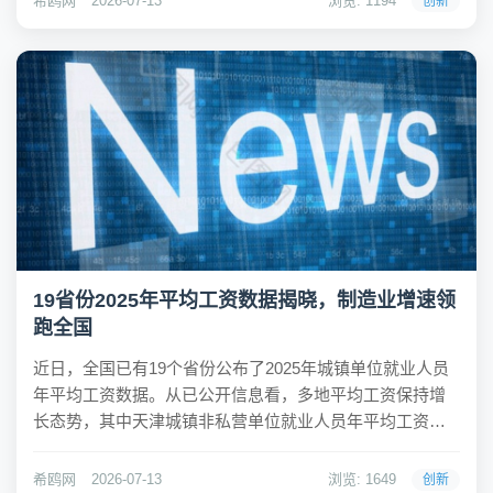
希鸥网
2026-07-13
浏览: 1194
创新
性能验收中心建设，并推动全自主知识产权燃气轮机的...
19省份2025年平均工资数据揭晓，制造业增速领
跑全国
近日，全国已有19个省份公布了2025年城镇单位就业人员
年平均工资数据。从已公开信息看，多地平均工资保持增
长态势，其中天津城镇非私营单位就业人员年平均工资达
到149507元，暂居首位；广东以143284元紧随其后，首次
突破14万元大关。浙江、江苏分别为141902元和134969
希鸥网
2026-07-13
浏览: 1649
创新