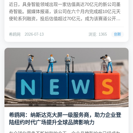
近日，具身智能领域出现一家估值高达70亿元的新公司墨
奇智能。据媒体报道，该公司在六个月内完成超10亿元天
使轮系列融资，投后估值超过70亿元，成为该赛道公开披
露的首轮融资中规模较大的一笔。投资方阵容豪华，包括
阿里巴巴、腾讯、蓝驰创投、君联资本、高榕创投、源码
希鸥网
2026-07-13
浏览: 1365
创新
律动等十余家机构。引人关注的是，截至融资消息...
希鸥网：纳斯达克大屏一级服务商，助力企业登
陆纽约时代广场提升全球品牌影响力