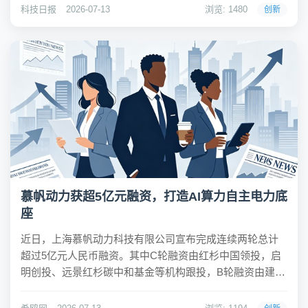
要实践，也是国内首次跨区域“光伏+风电”纯绿电接力外送
科技日报
2026-07-13
浏览: 1480
创新
交易，标志着跨区域清洁能源协同消纳实...
慕帆动力获超5亿元融资，打造AI算力自主电力底
座
近日，上海慕帆动力科技有限公司宣布完成连续两轮总计
超过5亿元人民币融资。其中C轮融资由红杉中国领投，启
明创投、远景红杉碳中和基金等机构跟投，B轮融资由建发
新兴投资和启明创投联合领投。融资资金将用于燃气轮
机、透平产品线的批量化装配制造中心及大功率整机出厂