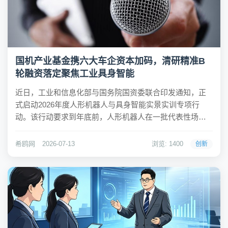
国机产业基金携六大车企资本加码，清研精准B
轮融资落定聚焦工业具身智能
近日，工业和信息化部与国务院国资委联合印发通知，正
式启动2026年度人形机器人与具身智能实景实训专项行
动。该行动要求到年底前，人形机器人在一批代表性场景
中完成应用验证和常态部署，凝练百个以上高价值应用场
景，并带动万台级规模落地。与此同时，清研精准在近日
希鸥网
2026-07-13
浏览: 1400
创新
迅速完成两轮数亿元融资，并获得国机产业基金的战略...