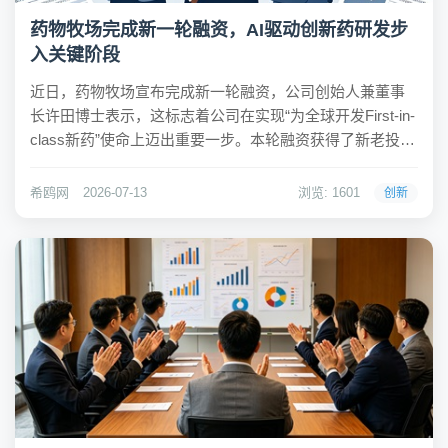
药物牧场完成新一轮融资，AI驱动创新药研发步
入关键阶段
近日，药物牧场宣布完成新一轮融资，公司创始人兼董事
长许田博士表示，这标志着公司在实现“为全球开发First-in-
class新药”使命上迈出重要一步。本轮融资获得了新老投资
方的共同支持，体现了各方对公司科学创新能力的认可。
资金将主要用于推进核心管线DF-003和DF-006的临床开
希鸥网
2026-07-13
浏览: 1601
创新
发，以及拓展代谢性...