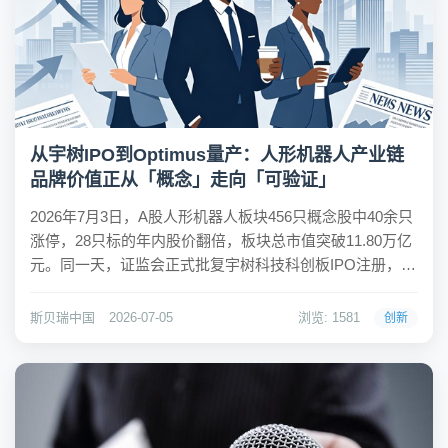
从宇树IPO到Optimus量产：人形机器人产业链
品牌价值正从「概念」走向「可验证」
2026年7月3日，A股人形机器人板块456只概念股中40余只
涨停，28只标的年内股价翻倍，板块总市值突破11.80万亿
元。同一天，证监会正式批复宇树科技科创板IPO注册，A
股「人形机器人第一股」诞生；马斯克则在社交媒体晒出
参观特斯拉Optimus机器人生产线的合照，暗示量产已进入
斯贝瑞中国
2026-07-05
浏览: 1581
创新
倒计时。两件看似独...