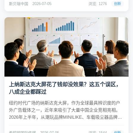
体向好的数据之下，一个更值得关注的结构性变化正在显
斯贝瑞中国
2026-07-05
浏览: 1276
创新
现：同一个行业内部，企业之间...
上纳斯达克大屏花了钱却没效果？这五个误区，
八成企业都踩过
纽约时代广场的纳斯达克大屏，作为全球最具辨识度的户
外广告载体之一，近年来吸引了大量中国企业竞相亮相。
2026年上半年，从潮玩品牌MINILIKE、车载吸尘器品牌爱
图腾，到智能戒指品牌RingConn、环保涂料品牌三清漆，
越来越多的中国企业将纳斯达克大屏作为品牌国际化的关
希鸥网国际传媒
2026-07-05
浏览: 1544