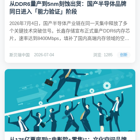
从DDR6量产到5nm刻蚀出货：国产半导体品牌
同日进入「能力验证」阶段
2026年7月4日，国产半导体产业链在同一天集中释放了多
个关键技术突破信号。长鑫存储宣布正式量产DDR6内存芯
片，速率达到8400Mbps，填补了国内高端内存领域的空
白，预计三季度开始向国产整机厂商供货。中微公司5nm
刻蚀机实现批量出货，良率达到国际一线水平，已进入全
斯贝瑞中国
2026-07-04
浏览: 1285
创新
球头部晶圆厂供应链。江丰电子3n...