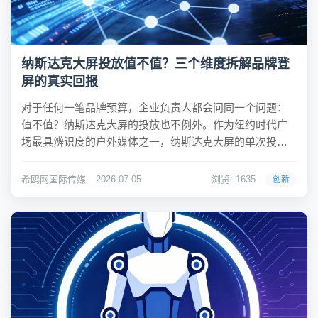
纳斯达克大屏投放值不值？三个维度拆解品牌登
屏的真实回报
对于任何一笔品牌预算，企业负责人都会问同一个问题：
值不值？纳斯达克大屏的投放也不例外。作为纽约时代广
场最具辨识度的户外媒体之一，纳斯达克大屏的单次投放
费用在数万到数十万元不等。这笔投入究竟能带来什么回
报？本文从传播、商业、战略三个维度，用真实数据做一
希鸥网国际传媒
2026-07-05
浏览: 1635
创新
个拆解。 维度一：传播回报——15秒的曝光，千倍...