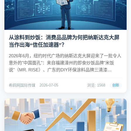
从涂料到炒饭：消费品品牌为何把纳斯达克大屏
当作出海“信任加速器”？
2026年6月，纽约时代广场的纳斯达克大屏迎来了一批令人
意外的"中国面孔"：来自福建漳州的即食炒饭品牌"米饭
说"（MR. RISE）、广东的DIY环保涂料品牌三清漆
（SANQING Paint）、以及河北唐山的集装箱房屋品牌
JJM House。这三家企业分属食品、涂料、建材三个完全
希鸥网国际传媒
2026-07-05
浏览: 1568
创新
不同的赛道，却做出...