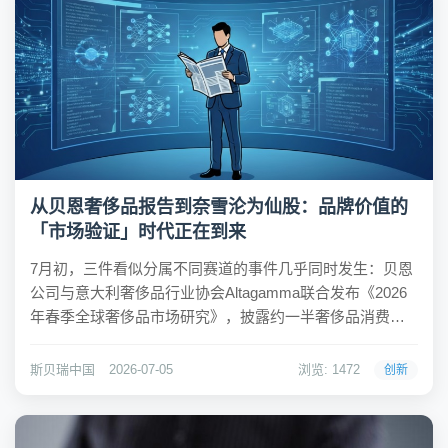
从贝恩奢侈品报告到奈雪沦为仙股：品牌价值的
「市场验证」时代正在到来
7月初，三件看似分属不同赛道的事件几乎同时发生：贝恩
公司与意大利奢侈品行业协会Altagamma联合发布《2026
年春季全球奢侈品市场研究》，披露约一半奢侈品消费者
在购买新品前会查询二手价格；耐克公布2026财年财报，
大中华区营收58.47亿美元同比下滑11%，连续八个季度走
斯贝瑞中国
2026-07-05
浏览: 1472
创新
低，CEO宣布将重新定位...