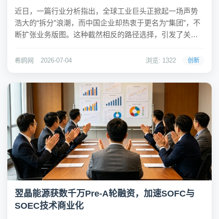
近日，一篇行业分析指出，全球工业巨头正掀起一场声势
浩大的“拆分”浪潮，而中国企业却热衷于更名为“集团”，不
断扩张业务版图。这种截然相反的路径选择，引发了关于
企业规模与真实价值的深刻讨论。通用电气、西门子等国
际巨头纷纷将旗下业务分拆独立上市，而国内企业则倾向
希鸥网
2026-07-04
浏览: 1322
创新
于将所有业务纳入同一体系。希鸥网观察到，这些...
翌晶能源获数千万Pre-A轮融资，加速SOFC与
SOEC技术商业化