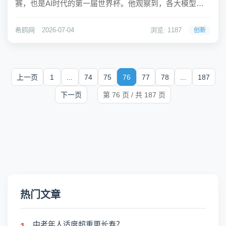
赛，也是AI时代的第一届世界杯。他观察到，各大模型纷
纷预测比赛结果，尽管总有几个预测正确，但这种行为在
他眼中更像是模仿人类的赌徒心态。他认为，世界杯让AI
希鸥网
2026-07-04
浏览: 1187
创新
反过来蹭热度，展现了人类梦想的独特价值。希鸥...
上一页
1
...
74
75
76
77
78
...
187
下一页
第 76 页 / 共 187 页
热门文章
中老年人适度超重更长寿？