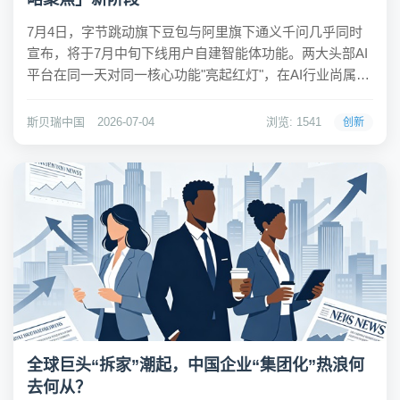
7月4日，字节跳动旗下豆包与阿里旗下通义千问几乎同时
宣布，将于7月中旬下线用户自建智能体功能。两大头部AI
平台在同一天对同一核心功能"亮起红灯"，在AI行业尚属首
次。这一动作背后，折射出AI品牌竞争正从"功能堆
叠"向"战略聚焦"的关键转变。根据豆包发布的《豆包智能
斯贝瑞中国
2026-07-04
浏览: 1541
创新
体功能下线通知》，智能体功能将于7月...
全球巨头“拆家”潮起，中国企业“集团化”热浪何
去何从？