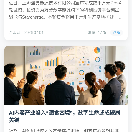
近日，上海翌晶能源技术有限公司宣布完成数千万元Pre-A
轮融资，投资方为万帮数字能源旗下的科创投资平台创星
聚能与Starcharge。本轮资金将用于常州生产基地扩建、上
海总部及研发中心升级、团队扩充及国内外示范工程项目
建设。翌晶能源成立于2020年，专注于固体氧化物电池技
希鸥网
2026-07-04
浏览: 1775
创新
术，业务涵盖制氢系统、发电系...
AI内容产业陷入“速食困境”，数字生命或成破局
关键
近期，AI短剧以惊人的产量横扫市场，但其核心逻辑并非