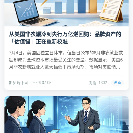
从美国非农爆冷到央行万亿逆回购：品牌资产的
「估值锚」正在重新校准
7月4日，美国因独立日休市，但当日公布的6月非农就业数
据却成为全球资本市场最受关注的变量。数据显示，美国6
月非农新增就业人数大幅低于市场预期，市场对美联储继
续加息的担忧显著降温。受此影响，美元指数走弱，离岸
人民币汇率涨破6.79关口，创一周新高。与此同时，中国人
斯贝瑞中国
2026-07-05
浏览: 1302
创新
民银行宣布将于7月6日开展1万亿元3个...