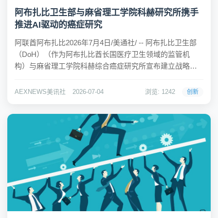
阿布扎比卫生部与麻省理工学院科赫研究所携手
推进AI驱动的癌症研究
阿联酋阿布扎比2026年7月4日/美通社/ -- 阿布扎比卫生部
（DoH）（作为阿布扎比酋长国医疗卫生领域的监管机
构）与麻省理工学院科赫综合癌症研究所宣布建立战略合
作伙伴关系，共同推进AI驱动的肿瘤学研究、转化医学及
生物融合创新。 依托阿布扎比智能生命科学生态体系，此
AEXNEWS美讯社
2026-07-04
浏览: 1242
创新
次合作将整合世界一流科研实力、基...