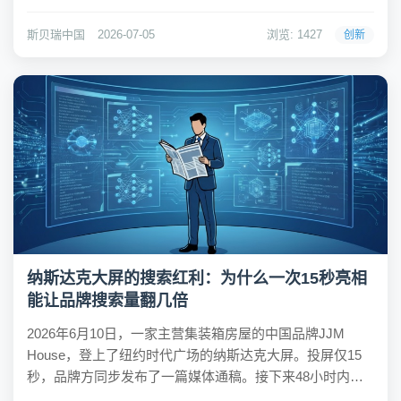
关总署数据显示，中国对欧盟空调出口额达37.6亿美元，同
比增长43.2%，创历史同期新高，中国品牌已占据欧洲空调
斯贝瑞中国
2026-07-05
浏览: 1427
创新
市场约41%的份额...
纳斯达克大屏的搜索红利：为什么一次15秒亮相
能让品牌搜索量翻几倍
2026年6月10日，一家主营集装箱房屋的中国品牌JJM
House，登上了纽约时代广场的纳斯达克大屏。投屏仅15
秒，品牌方同步发布了一篇媒体通稿。接下来48小时内，
其独立站访问量增长了400%，来自海外的B端询盘表单转