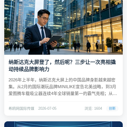
纳斯达克大屏登了，然后呢？三步让一次亮相撬
动持续品牌影响力
2026年上半年，纳斯达克大屏上的中国品牌身影越来越密
集。从2月的国际潮玩品牌MINILIKE宣告北美战略，到3月
爱图腾车载吸尘器连续4年全球销量第一的霸气亮相；从5
月中国品牌日神霸生物实现中美双城联动，到6月三清漆、
米饭说、JJM House等消费品牌密集登屏——几乎每个月
希鸥网国际传媒
2026-07-05
浏览: 1604
创新
都有中国企业在这块"世界...