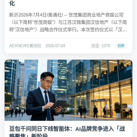
化
新沂2026年7月4日/美通社/ -- 世茂集团商业地产商娱公司
（以下简称"世茂商娱"）与江苏汉锦集团汉信地产（以下简
称"汉信地产"）战略合作仪式举行。本次签约仪式以「汉韵
锦程，茂启风华」为主题，承载着双方以文化为根基、以
商业为驱动、焕新城市商业的共同期许。世茂商娱将为新
AEXNEWS美讯社
2026-07-04
浏览: 1370
创新
沂汉锦城项目提供全程商业运营...
豆包千问同日下线智能体：AI品牌竞争进入「战
略聚焦」新阶段