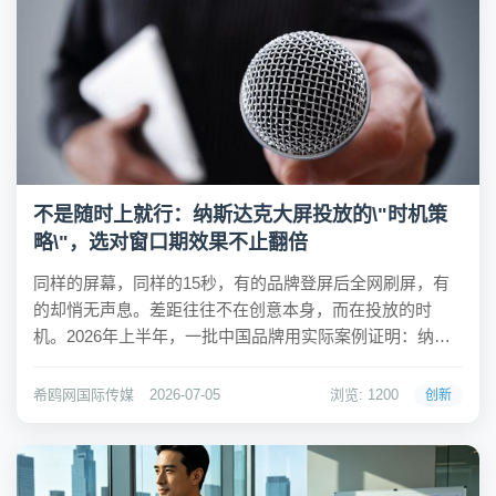
不是随时上就行：纳斯达克大屏投放的\"时机策
略\"，选对窗口期效果不止翻倍
同样的屏幕，同样的15秒，有的品牌登屏后全网刷屏，有
的却悄无声息。差距往往不在创意本身，而在投放的时
机。2026年上半年，一批中国品牌用实际案例证明：纳斯
达克大屏投放的效果，与时间窗口的选择高度相关。 以
2026年5月为例。5月5日，智能戒指品牌RingConn选择在
希鸥网国际传媒
2026-07-05
浏览: 1200
创新
Gen 3血管健康戒指全球首发...