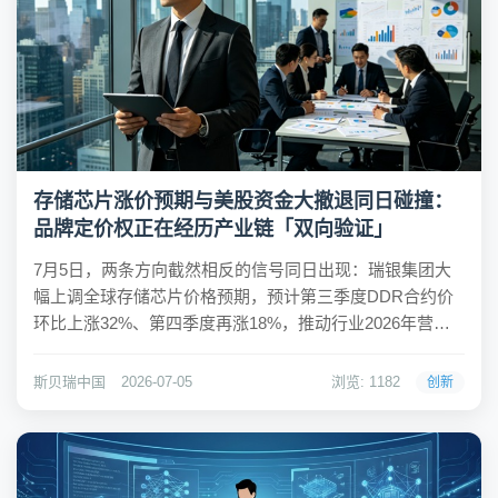
存储芯片涨价预期与美股资金大撤退同日碰撞：
品牌定价权正在经历产业链「双向验证」
7月5日，两条方向截然相反的信号同日出现：瑞银集团大
幅上调全球存储芯片价格预期，预计第三季度DDR合约价
环比上涨32%、第四季度再涨18%，推动行业2026年营收
达到9920亿美元；三星电子随即宣布拟将第三季度DRAM
平均售价上调最高20%。与此同时，华尔街"大空头"迈克尔
斯贝瑞中国
2026-07-05
浏览: 1182
创新
·伯里（Michael B...