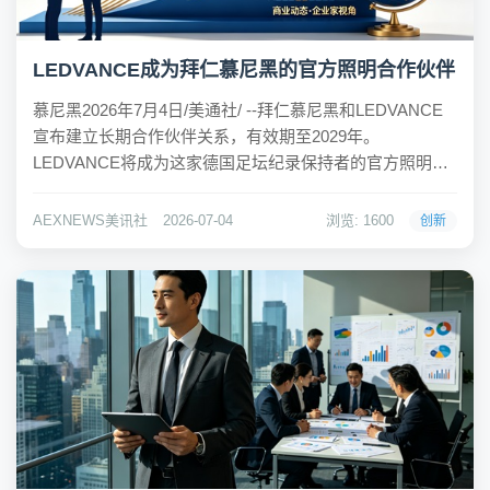
LEDVANCE成为拜仁慕尼黑的官方照明合作伙伴
慕尼黑2026年7月4日/美通社/ --拜仁慕尼黑和LEDVANCE
宣布建立长期合作伙伴关系，有效期至2029年。
LEDVANCE将成为这家德国足坛纪录保持者的官方照明合
作伙伴，并在“照明技术与照明解决方案”领域中与拜仁慕尼
黑开展独家合作。 双方有着共同的志向和地域渊源：均扎
AEXNEWS美讯社
2026-07-04
浏览: 1600
创新
根于慕尼黑，LEDVA...