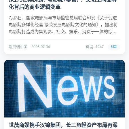
从175亿票房到\"电影院+零售\"：文化空间品牌
化背后的商业逻辑变革
7月3日，国家电影局与市场监管总局联合印发《关于促进
电影院多样化经营 繁荣发展电影院文化的通知》，提出将
电影院打造成为集观影、社交、娱乐、消费于一体的综合
性文化体验空间。同日数据显示，2026年度中国电影总票
房已突破175亿元，暑期档超90部影片蓄势待发。这两条消
斯贝瑞中国
2026-07-04
浏览: 1247
创新
息的叠加，揭示了一个正在发生的商业趋...
世茂商娱携手汉锦集团，长三角轻资产布局再深