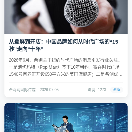
从登屏到开店：中国品牌如何从时代广场的“15
秒”走向“十年”
2026年6月，两则关于纽约时代广场的消息引发行业关注。
一是泡泡玛特（Pop Mart）签下10年租约，将在时代广场
1540号百老汇开设650平方米的美国旗舰店；二是名创优品
旗下潮玩品牌Top Toy于6月26日正式入驻时代广场1515号
百老汇，占地185平方米。加上此前已在曼哈顿站稳脚跟的
希鸥网国际传媒
2026-07-05
浏览: 1273
创新
蜜雪冰城...