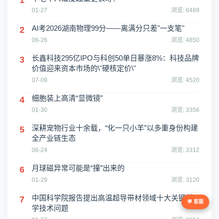
1
01-27
浏览: 6489
AI考2026湖南物理99分——离满分只差"一支笔"
2
06-26
浏览: 4850
长鑫科技295亿IPO与科创50单日暴涨8%：科技品牌
3
价值迎来资本市场的\"硬核定价\"
07-09
浏览: 4520
细胞装上高清“显微镜”
4
01-30
浏览: 3356
深耕宠物行业十余载，“化一只小羊”以多重身份构建
5
全产业链生态
06-24
浏览: 3312
月球磁异常可能是“撞”出来的
6
01-29
浏览: 3120
中国科学院报告提出高温超导带材领域十大关键科
7
💬 客服
学技术问题