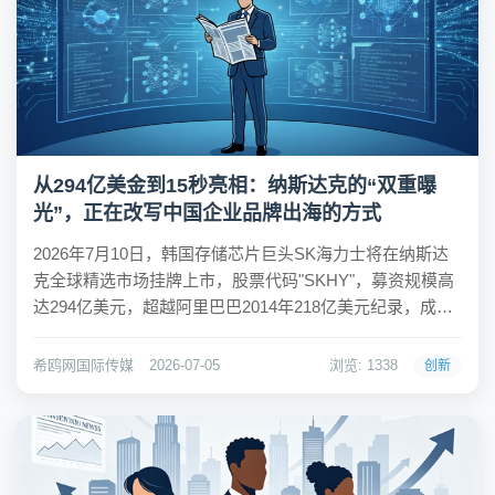
从294亿美金到15秒亮相：纳斯达克的“双重曝
光”，正在改写中国企业品牌出海的方式
2026年7月10日，韩国存储芯片巨头SK海力士将在纳斯达
克全球精选市场挂牌上市，股票代码"SKHY"，募资规模高
达294亿美元，超越阿里巴巴2014年218亿美元纪录，成为
史上最大ADR发行。届时，纳斯达克交易所大楼外墙上那
块36.6米高的纳斯达克大屏，将成为全球媒体镜头聚焦的中
希鸥网国际传媒
2026-07-05
浏览: 1338
创新
心。这并非孤例。仅...