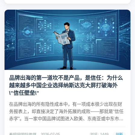
片，预计2028年量产并优先供货日...
品牌出海的第一道坎不是产品，是信任：为什么
越来越多中国企业选择纳斯达克大屏打破海外
\"信任壁垒\"
在品牌出海的所有隐性成本中，有一项成本很少出现在财
务报表上，却直接决定了海外拓展的成败——那就是"信任
赤字"。当一家中国品牌试图进入欧美、东南亚或中东市场
时，它面对的不仅是关税壁垒和物流成本，更是一道由信
息不对称构筑的信任壁垒。海外经销商、终端消费者、本
希鸥网国际传媒
2026-07-05
浏览: 1449
创新