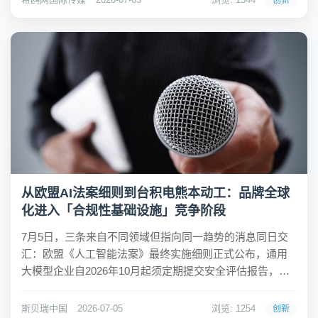
创新
键一步。 然而，在实际投放过...
从欧盟AI法案细则到台积电熊本动工：品牌全球
化进入「合规性基础设施」竞争阶段
7月5日，三条来自不同领域但指向同一趋势的消息同日交
汇：欧盟《人工智能法案》最终实施细则正式公布，通用
大模型企业自2026年10月起须定期提交安全评估报告，违
规最高面临全球年营收7%的罚款；台积电日本熊本第二工
厂正式动工，总投资超1.2万亿日元，主要生产3nm制程芯
斯贝瑞中国
2026-07-05
浏览: 1254
创新