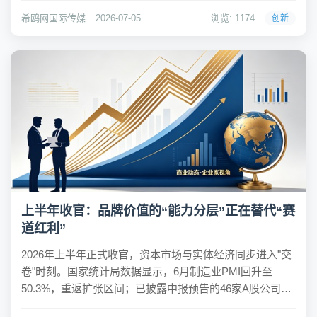
化率从0.8%飙升至2.3%。 这不是孤例。一周后，即食食品
希鸥网国际传媒
2026-07-05
浏览: 1174
创新
品牌米饭说MR. ...
上半年收官：品牌价值的“能力分层”正在替代“赛
道红利”
2026年上半年正式收官，资本市场与实体经济同步进入"交
卷"时刻。国家统计局数据显示，6月制造业PMI回升至
50.3%，重返扩张区间；已披露中报预告的46家A股公司
中，41家实现预喜，预喜率高达89.13%。然而，在这些整