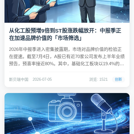
从化工股预增9倍到ST股涨跌幅放开：中报季正
在加速品牌价值的「市场筛选」
2026年中报季进入密集披露期，市场对品牌价值的检验正
在提速。截至7月4日，A股已有近70家公司发布上半年业绩
预告，预喜率接近80%。其中，基础化工板块以19.4%的披
露占比居各行业之首，东岳硅材归母净利润预增904.88%，
永太科技预增350.68%，卫星化学、盐湖股份等5只化工股
斯贝瑞中国
2026-07-05
浏览: 1521
创新
净利润下限均实现...