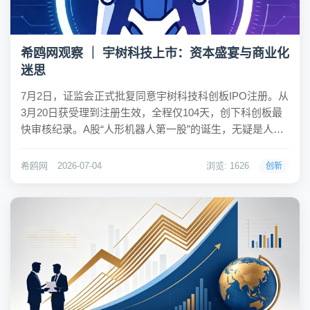
希鸥网观察 ｜ 宇树科技上市：资本盛宴与商业化
迷思
7月2日，证监会正式批复同意宇树科技科创板IPO注册。从
3月20日获受理到注册生效，全程仅104天，创下科创板最
快审核纪录。A股“人形机器人第一股”的诞生，无疑是人形
机器人赛道的高光时刻。然而，光鲜的IPO叙事背后，宇树
科技面临的真正考验才刚刚开始——尤其是在产品如何真
希鸥网
2026-07-04
浏览: 1626
创新
正走入大众生活这一核心命题上。...