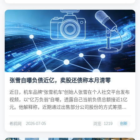
额存单，是国有大行近两年来首次恢...
张雪自曝负债近亿，卖股还债称本月清零
近日，机车品牌“张雪机车”创始人张雪在个人社交平台发布
视频，以“亿万负翁”自嘲，透露自己当前负债总额接近1亿
元。他解释称，近期通过出售部分公司股份的方式筹措资
金，并计划在本月内将所有债务全部清偿完毕，随后笑言
“再也不欠钱了”。希鸥网观察到，张雪在视频中同时分享了
希鸥网
2026-07-05
浏览: 1219
创新
一个生活细节：他14岁的儿子在外玩耍时...