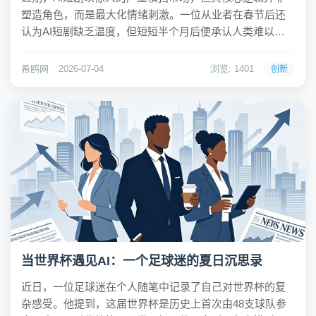
塑造角色，而是最大化情绪刺激。一位从业者在春节后还
认为AI短剧缺乏温度，但短短半个月后便承认人类难以匹
敌。这种快速生产的内容虽能提供即时满足，却至今未诞
生一部经典或让观众记住的角色，如同工业预制菜，高效
希鸥网
2026-07-04
浏览: 1401
创新
但缺乏灵魂。希鸥网观察到，AI短剧的泛滥暴露了...
当世界杯遇见AI：一个足球迷的夏日沉思录
近日，一位足球迷在个人随笔中记录了自己对世界杯的复
杂感受。他提到，这届世界杯是历史上首次由48支球队参