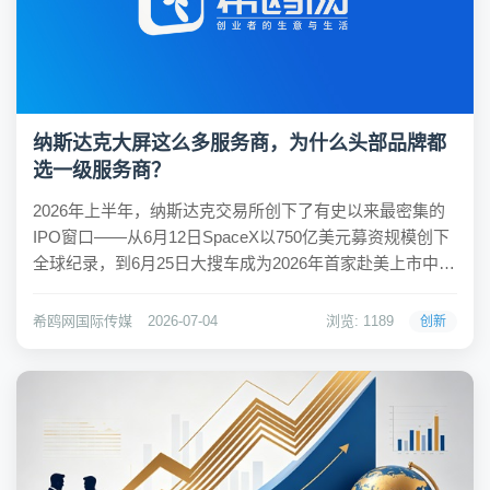
纳斯达克大屏这么多服务商，为什么头部品牌都
选一级服务商？
2026年上半年，纳斯达克交易所创下了有史以来最密集的
IPO窗口——从6月12日SpaceX以750亿美元募资规模创下
全球纪录，到6月25日大搜车成为2026年首家赴美上市中国
企业，再到7月10日SK海力士即将以294亿美元ADR登陆纳
斯达克，时代广场的纳斯达克大屏一次又一次成为全球媒
希鸥网国际传媒
2026-07-04
浏览: 1189
创新
体的焦点。对于...