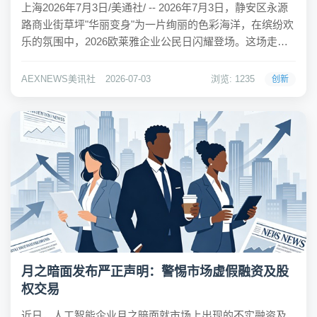
上海2026年7月3日/美通社/ -- 2026年7月3日，静安区永源
路商业街草坪"华丽变身"为一片绚丽的色彩海洋，在缤纷欢
乐的氛围中，2026欧莱雅企业公民日闪耀登场。这场走过
17个年头的全球公益盛事，今年迎来更生动活泼的焕新姿
态——围绕"每'益'步，都出彩"这一主题，欧莱雅首次引入
AEXNEWS美讯社
2026-07-03
浏览: 1235
创新
火爆社交媒体的...
月之暗面发布严正声明：警惕市场虚假融资及股
权交易
近日，人工智能企业月之暗面就市场上出现的不实融资及