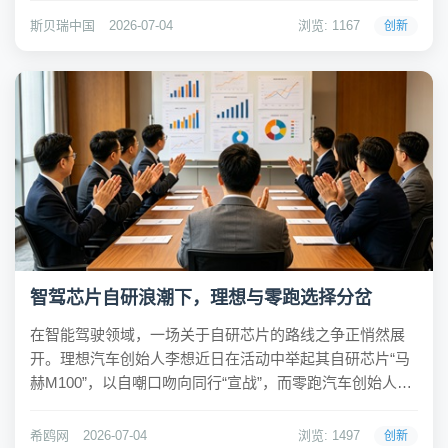
优化产业布局、将算力设施纳入循环利用体系三大新举
斯贝瑞中国
2026-07-04
浏览: 1167
创新
措，目标到2030年资源循环利用产业产值达到8万...
智驾芯片自研浪潮下，理想与零跑选择分岔
在智能驾驶领域，一场关于自研芯片的路线之争正悄然展
开。理想汽车创始人李想近日在活动中举起其自研芯片“马
赫M100”，以自嘲口吻向同行“宣战”，而零跑汽车创始人朱
江明却选择了一条相反的道路——暂停自研芯片，将资源
转向更直接产生价值的领域。这标志着智能驾驶的核心能
希鸥网
2026-07-04
浏览: 1497
创新