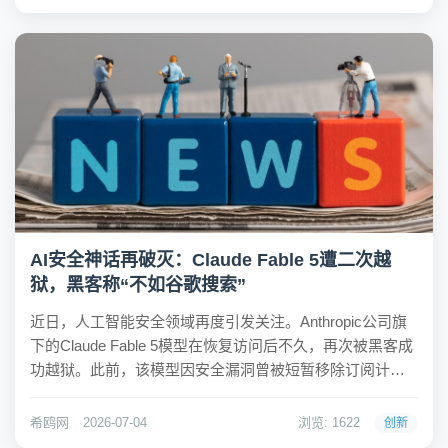
力正在经历一场内部重构。希鸥网观察到，理...
AI安全神话再破灭：Claude Fable 5遭二次越
狱，黑客称“不如谷歌搜索”
近日，人工智能安全领域再度引发关注。Anthropic公司旗
下的Claude Fable 5模型在恢复访问后不久，再次被黑客成
功越狱。此前，该模型因安全漏洞曾被短暂移除订阅计
划，而此次事件标志着其防线第二次被攻破。黑客Vitto
Rivabella公开宣布了越狱结果，并指出经过长时间尝试
希鸥网
2026-07-04
浏览: 1622
创新
后，他发现获...