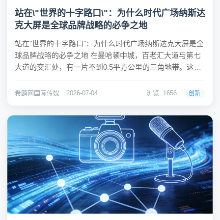
站在\"世界的十字路口\"：为什么时代广场纳斯达
克大屏是全球品牌战略的必争之地
站在"世界的十字路口"：为什么时代广场纳斯达克大屏是全
球品牌战略的必争之地 在曼哈顿中城，百老汇大道与第七
大道的交汇处，有一片不到0.5平方公里的三角地带。这里
没有围墙，没有门票，却每年吸引超过5000万游客驻足
——这就是纽约时代广场，全球公认的"世界的十字路口"。
希鸥网国际传媒
2026-07-04
浏览: 1656
创新
而矗立在这片黄金地段最醒目位置的...