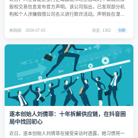
股权交易信息发布官方声明。该公司指出，已发现部分机
构和个人涉嫌假借公司名义进行欺诈活动。声明旨在澄清
事实，提醒投资者防范相关法律与财产风险。希鸥网观察
到，月之暗面在声明中强调，所有融资活动仅由公司直接
希鸥网
2026-07-03
浏览: 1362
创新
负责，未聘任或授权任何第三方机构作为财务顾问或融资...
逐本创始人刘倩菲：十年拆解供应链，在抖音困
局中找回初心
近日，逐本创始人刘倩菲在接受采访时透露，她习惯将一