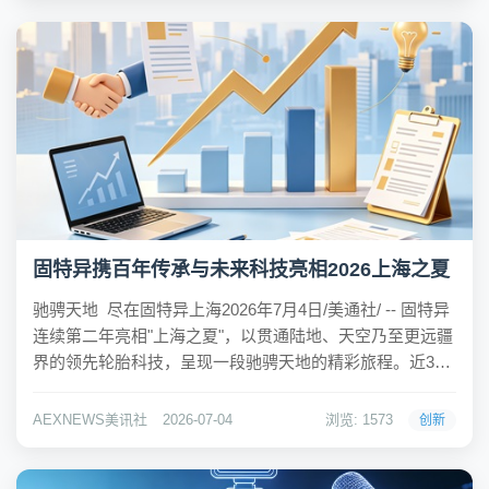
固特异携百年传承与未来科技亮相2026上海之夏
驰骋天地 尽在固特异上海2026年7月4日/美通社/ -- 固特异
连续第二年亮相"上海之夏"，以贯通陆地、天空乃至更远疆
界的领先轮胎科技，呈现一段驰骋天地的精彩旅程。近300
位客户、消费者、固特异员工及家属、行业机构代表与媒
体共同出席了在上海西岸举行的启动仪式。固特异连续第
AEXNEWS美讯社
2026-07-04
浏览: 1573
创新
二年亮相"上海之夏"，以...