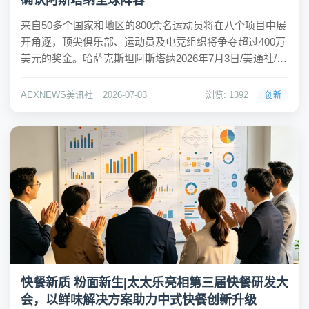
确认阿斯塔纳全球阵容
来自50多个国家和地区的800余名运动员将在八个项目中展
开角逐，顶尖俱乐部、运动员及电竞组织将争夺超过400万
美元的奖金。哈萨克斯坦阿斯塔纳2026年7月3日/美通社/ --
2026年The Games of the Future（未来竞赛）已确认参赛
俱乐部与运动员的最终阵容。这一全球领先的Phy...
AEXNEWS美讯社
2026-07-03
浏览: 1392
创新
快餐新质 粉面新生|太太乐亮相第三届快餐研发大
会，以鲜味解决方案助力中式快餐创新升级