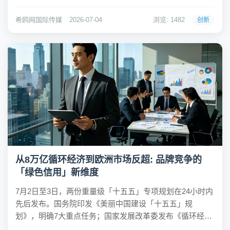
前所未有的多元化——非遗帛画、智能戒指、县域文旅、
高校校庆……纳斯达克大屏的品牌叙事正在被重新定义。
希鸥网国际传媒
2026-07-04
浏览: 1482
创新
2026年6月25日，一场别开生...
从8万亿循环经济到欧洲市场反超: 品牌竞争的
「绿色信用」新维度
7月2日至3日，两份重量级「十五五」专项规划在24小时内
先后发布。国务院印发《美丽中国建设「十五五」规
划》，明确7大重点任务；国家发展改革委发布《循环经济
发展「十五五」规划》，首次提出培育循环经济服务业、