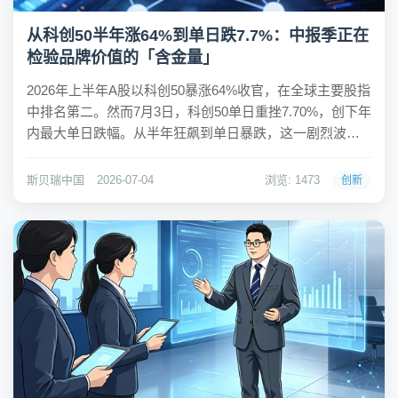
从科创50半年涨64%到单日跌7.7%：中报季正在
检验品牌价值的「含金量」
2026年上半年A股以科创50暴涨64%收官，在全球主要股指
中排名第二。然而7月3日，科创50单日重挫7.70%，创下年
内最大单日跌幅。从半年狂飙到单日暴跌，这一剧烈波动
背后揭示的是：中报季正式开启后，市场正在从「预期驱
动」切换到「业绩验证」模式。对品牌而言，这意味着
斯贝瑞中国
2026-07-04
浏览: 1473
创新
「可验证价值」正在取代「叙事价值...