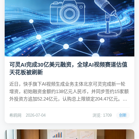
可灵AI完成30亿美元融资，全球AI视频赛道估值
天花板被刷新
近日，快手旗下AI视频生成业务主体北京可灵完成新一轮
增资，初始融资金额约138亿元人民币，并同步签约15家额
外投资方追加52.24亿元，认购总上限锁定204.47亿元。此
次融资对应交易前估值150亿美元，全部资金到位后，可灵
投后估值将达到180亿美元。融资完成后，快手仍持有北京
希鸥网
2026-07-04
浏览: 1709
创新
可灵约68.33%股权...