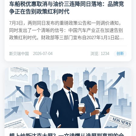
车船税优惠取消与油价三连降同日落地：品牌竞
争正在告别政策红利时代
7月3日，两则同日发布的重磅政策公告和一则调价通知，
同时发出了一个清晰的信号：中国汽车产业正在加速告别
政策红利时代。财政部等三部门宣布自2027年1月1日起取
消新能源汽车车船税免征政策，国内成品油价格迎来年内
最大降幅的"三连降"——95号汽油时隔多月重回"7元时
斯贝瑞中国
2026-07-04
浏览: 1234
创新
代"。同一天，国家金融监督管理总局宣布...