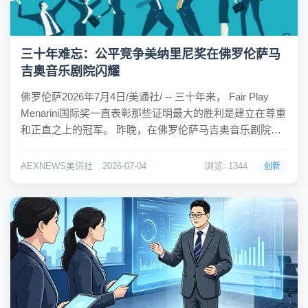
三十年难忘：公平竞争美纳里尼奖在佛罗伦萨马
吉奥音乐剧院闪耀
佛罗伦萨2026年7月4日/美通社/ -- 三十年来， Fair Play
Menarini国际奖一直表彰那些证明最大的胜利是建立在尊重
和正直之上的冠军。 昨晚，在佛罗伦萨马吉奥音乐剧院（
Teatro del Maggio Musicale Fiorentino ）的舞台上，该奖项
以难忘的庆祝活动...
AEXNEWS美讯社
2026-07-04
浏览: 1344
创新