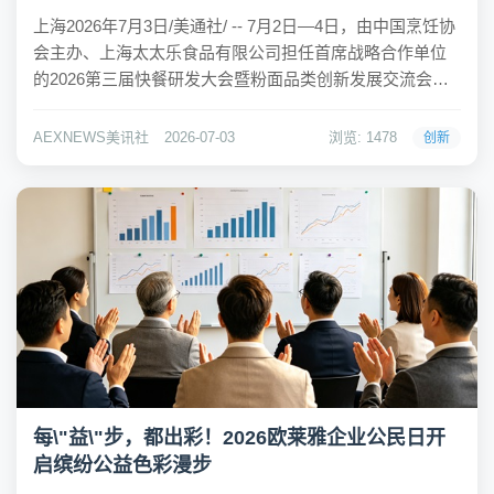
上海2026年7月3日/美通社/ -- 7月2日—4日，由中国烹饪协
会主办、上海太太乐食品有限公司担任首席战略合作单位
的2026第三届快餐研发大会暨粉面品类创新发展交流会于
山西太原启幕。大会以"快餐新质•粉面新生"为主题，汇聚
全国餐饮行业协会代表、头部快餐品牌创始人、优质供应
AEXNEWS美讯社
2026-07-03
浏览: 1478
创新
链企业及行业专家，共同探...
每\"益\"步，都出彩！2026欧莱雅企业公民日开
启缤纷公益色彩漫步