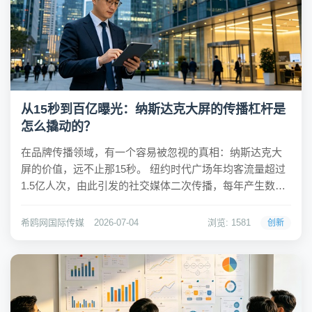
从15秒到百亿曝光：纳斯达克大屏的传播杠杆是
怎么撬动的？
在品牌传播领域，有一个容易被忽视的真相：纳斯达克大
屏的价值，远不止那15秒。 纽约时代广场年均客流量超过
1.5亿人次，由此引发的社交媒体二次传播，每年产生数百
亿次曝光。当一个品牌出现在纳斯达克大屏的画面上，真
正的传播效应并非从时代广场结束，而是从这里开始。屏
希鸥网国际传媒
2026-07-04
浏览: 1581
创新
幕曝光、现场影像采集、国际媒体发稿、社交...