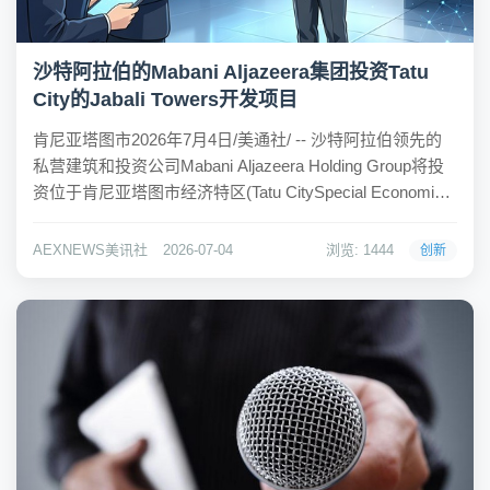
沙特阿拉伯的Mabani Aljazeera集团投资Tatu
City的Jabali Towers开发项目
肯尼亚塔图市2026年7月4日/美通社/ -- 沙特阿拉伯领先的
私营建筑和投资公司Mabani Aljazeera Holding Group将投
资位于肯尼亚塔图市经济特区(Tatu CitySpecial Economic
Zone, SEZ)中心的首屈一指的混合用途开发项目Jabali
Towe...
AEXNEWS美讯社
2026-07-04
浏览: 1444
创新