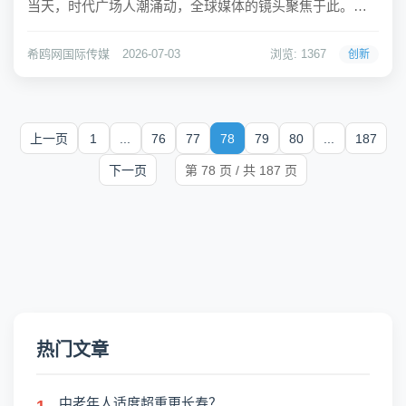
当天，时代广场人潮涌动，全球媒体的镜头聚焦于此。这
一幕再次印证了时代广场和纳斯达克大屏在全球商业传播
中的独特地位——这里不仅是企业上市的仪式性舞台，更
希鸥网国际传媒
2026-07-03
浏览: 1367
创新
是品牌与全球受众建立认知连接的战略...
上一页
1
...
76
77
78
79
80
...
187
下一页
第 78 页 / 共 187 页
热门文章
中老年人适度超重更长寿？