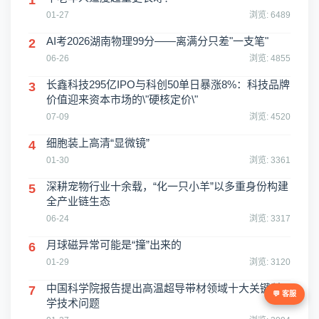
1
01-27
浏览: 6489
AI考2026湖南物理99分——离满分只差"一支笔"
2
06-26
浏览: 4855
长鑫科技295亿IPO与科创50单日暴涨8%：科技品牌
3
价值迎来资本市场的\"硬核定价\"
07-09
浏览: 4520
细胞装上高清“显微镜”
4
01-30
浏览: 3361
深耕宠物行业十余载，“化一只小羊”以多重身份构建
5
全产业链生态
06-24
浏览: 3317
月球磁异常可能是“撞”出来的
6
01-29
浏览: 3120
中国科学院报告提出高温超导带材领域十大关键科
7
💬 客服
学技术问题