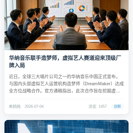
华纳音乐联手造梦师，虚拟艺人赛道迎来顶级厂
牌入局
近日，全球三大唱片公司之一的华纳音乐中国正式宣布，
与国内头部虚拟艺人运营机构造梦师（DreamMaker）达成
全方位战略合作。官方通稿指出，此次合作旨在挖掘虚拟
IP长期商业价值、拓宽数字内容创作边界，这也标志着全
球主流唱片公司首次系统性接入国内规模化虚拟直播艺人
希鸥网
2026-07-04
浏览: 1457
创新
生态。此前，华纳音乐已在2023年9月...