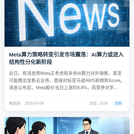
Meta算力策略转变引发市场震荡：AI算力或进入
结构性分化新阶段
近日，有消息称Meta正考虑将多余AI算力对外销售，甚至
可能推出全新云业务，直接对标亚马逊AWS和微软Azure。
消息公布后，Meta股价当日上涨约8.8%，而竞争对手
CoreWeave和Nebius股价分别下跌约14%和17%。市场普
遍解读为，AI算力可能从紧缺转向过剩。希鸥网观察到，
希鸥网
2026-07-04
浏览: 1534
创新
Meta一边...