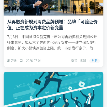
从再融资新规到消费品牌预增：品牌「可验证价
值」正在成为资本定价新变量
7月3日，中国证监会就完善上市公司再融资相关规则公开
征求意见，拟从六个方面优化制度安排——建立储架发行
制度、扩大小额快速融资上限、统一市价发行定价、简化
控股股东定增条件、强化可转债监管、明确募集资金投向
主业要求。同一天，A股半年报预增潮仍在延续：中炬高新
斯贝瑞中国
2026-07-04
浏览: 1575
创新
预增51%至67%，孚日股份预增50%至70%...