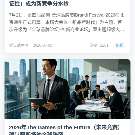
证性」成为新竞争分水岭
7月2日，第四届品创·全球品牌节iBrandi Festival 2026在北
京通州正式启幕。本届大会以「新品牌时代」为主题，首
次升级为「全球品牌论坛×AI新商业论坛」双主题超级大
会，超过300家品牌围绕品牌增长、内容资产、全球化经
营、AI搜索、Agent工作流等议题展开讨论。大会的核心问
斯贝瑞中国
2026-07-03
浏览: 1261
创新
题直指当下...
2026年The Games of the Future（未来竞赛）