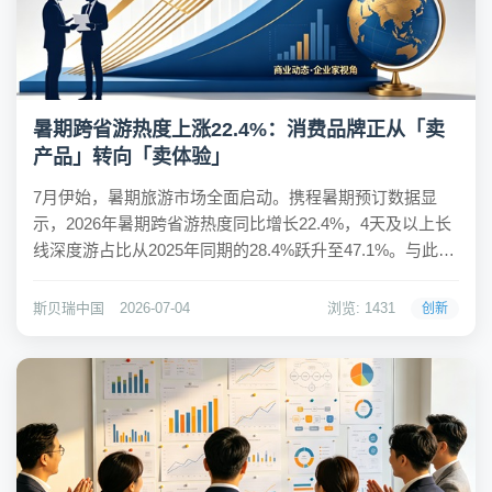
暑期跨省游热度上涨22.4%：消费品牌正从「卖
产品」转向「卖体验」
7月伊始，暑期旅游市场全面启动。携程暑期预订数据显
示，2026年暑期跨省游热度同比增长22.4%，4天及以上长
线深度游占比从2025年同期的28.4%跃升至47.1%。与此同
时，中国旅行社协会发布的《2026年中国研学旅游市场景
气调查报告》显示，研学旅游景气指数达126.9，亲子家庭
斯贝瑞中国
2026-07-04
浏览: 1431
创新
研学需求指数高达...