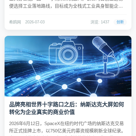
便选择工业落地路线，目标成为全栈式工业具身智能企
业。产品以16.98万元起售价，试图将具身智能技术直接应
用于真实生产场景，为制造业提供一种新型劳动力解决方
希鸥网
2026-07-03
浏览: 1437
创新
案。希鸥网观察到，小雨智造在技术路线选择上，强...
品牌亮相世界十字路口之后：纳斯达克大屏如何
转化为企业真实的商业价值
2026年6月12日，SpaceX在纽约时代广场的纳斯达克交易
所正式挂牌上市，以750亿美元的募资规模刷新全球纪录。