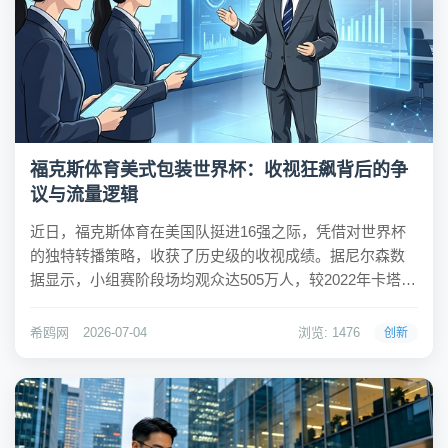
福克斯体育美式包装世界杯：收视狂飙背后的争
议与流量逻辑
近日，福克斯体育在美国队挺进16强之际，凭借对世界杯
的独特转播策略，收获了历史级的收视成绩。据尼尔森数
据显示，小组赛阶段场均观众达505万人，较2022年卡塔尔
世界杯增长92%，刷新了美国英语电视平台的小组赛收视
纪录。其中，美国队揭幕战对阵巴拉圭的收视人数高达
希鸥网
2026-07-04
浏览: 1476
创新
1837万，峰值接近2100万，成为美国...