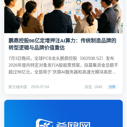
鹏鼎控股96亿定增押注AI算力：传统制造品牌的
转型逻辑与品牌价值重估
7月3日晚间，全球PCB龙头鹏鼎控股（002938.SZ）发布
2026年度向特定对象发行A股股票预案，拟募集资金总额不
超过96亿元，全部用于"庆鼎AI服务器和高速光模块高密度
互连积层板"项目。据公告披露，该项目总投资达127.3亿
元，将新增约65.56万平方米高阶HDI年产能，建设面向AI
斯贝瑞中国
2026-07-04
浏览: 1649
创新
算力的高端...