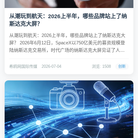
从潮玩到航天：2026上半年，哪些品牌站上了纳
斯达克大屏？
从潮玩到航天：2026上半年，哪些品牌站上了纳斯达克大
屏？ 2026年6月12日，SpaceX以750亿美元的募资规模登
陆纳斯达克交易所，时代广场的纳斯达克大屏见证了人类
商业航天史上最大的一笔IPO。这一历史性时刻也让全球目
光再次聚焦到这块矗立在"世界十字路口"的36.6米巨型屏幕
希鸥网国际传媒
2026-07-04
浏览: 1508
创新
上。而在Spac...