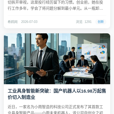
切拆开审视，这是投行经历留下的习惯。创业前，她在投
行工作多年，学会了将问题分解到最小单元。从一瓶卸妆
油的加工费到供应链的每个环节，她都亲自拆解，甚至自
掏腰包为供应商购买自动化设备，以降低每瓶成本。这种
希鸥网
2026-07-03
浏览: 1291
创新
细致入微的做法，曾让供应链总监与她发生争执，但她坚...
工业具身智能新突破：国产机器人以16.98万起售
价切入制造业
近日，一家名为小雨智造的科技公司正式发布了其首款工
业具身智能产品——小雨未来机器人。该公司自创业之初