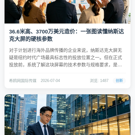
36.6米高、3700万美元造价：一张图读懂纳斯达
克大屏的硬核参数
对于计划进行海外品牌传播的企业来说，纳斯达克大屏无
疑是纽约时代广场最具标志性的投放位置之一。但在正式
投放前，系统了解这块屏幕的技术参数与规格要求，是制
定传播策略不可或缺的一步。本文将从屏幕物理参数、素
材技术规范、投放时长方案三个维度，为品牌方提供一份
希鸥网国际传媒
2026-07-04
浏览: 1487
创新
清晰的技术参考。 纳斯达克大屏位于纽约时代广场纳...