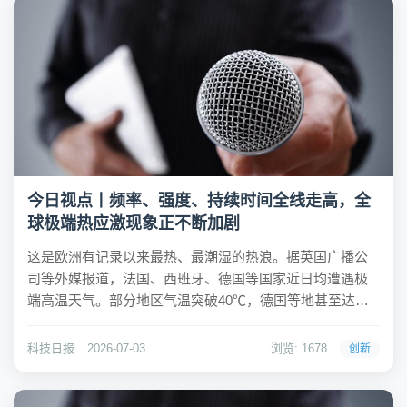
今日视点丨频率、强度、持续时间全线走高，全
球极端热应激现象正不断加剧
这是欧洲有记录以来最热、最潮湿的热浪。据英国广播公
司等外媒报道，法国、西班牙、德国等国家近日均遭遇极
端高温天气。部分地区气温突破40℃，德国等地甚至达到
了41.7℃的极端高温。当地时间6月28日，世界卫生组织总
干事谭德塞在社交媒体上表示，自6月21日起，欧洲已记录
科技日报
2026-07-03
浏览: 1678
创新
到超过1300例与高温有关的超额死亡...