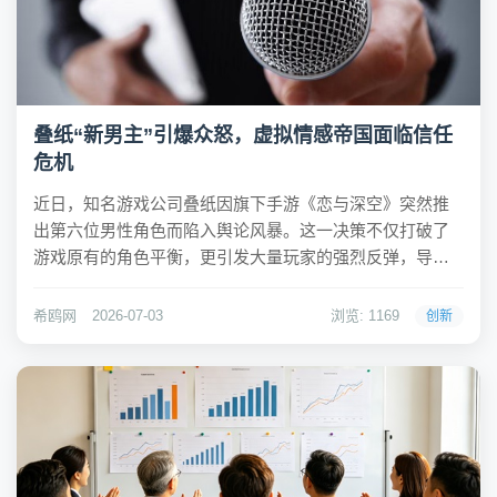
叠纸“新男主”引爆众怒，虚拟情感帝国面临信任
危机
近日，知名游戏公司叠纸因旗下手游《恋与深空》突然推
出第六位男性角色而陷入舆论风暴。这一决策不仅打破了
游戏原有的角色平衡，更引发大量玩家的强烈反弹，导致
游戏评分骤降、投诉量激增。原本被视为“女性之光”的叠
纸，一夜之间成为众矢之的，其精心构建的情感帝国正面
希鸥网
2026-07-03
浏览: 1169
创新
临前所未有的信任挑战。希鸥网观察到，这场风波的导...