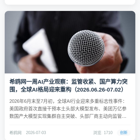
全感，而非对品牌盲目信任。选择山姆，本质上是对这种
监...
希鸥网一周AI产业观察：监管收紧、国产算力突
围，全球AI格局迎来重构（2026.06.26-07.02）
2026年6月末至7月初，全球AI行业迎来多重标志性事件：
美国政府首次直接干预本土头部大模型发布、美团万亿参
数国产大模型实现集群自主突破、头部厂商主动向监管释
放妥协信号，叠加多国AI监管政策落地、巨额产业融资集
中涌现。行业发展逻辑彻底改写，AI竞争不再局限于模型
希鸥网
2026-07-03
浏览: 1710
创新
性能跑分，政府监管、算力自主、产业落地...