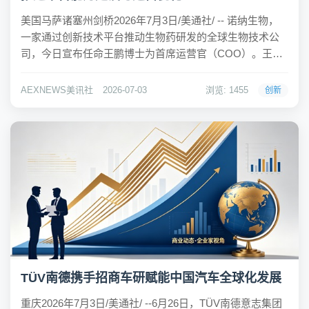
美国马萨诸塞州剑桥2026年7月3日/美通社/ -- 诺纳生物，
一家通过创新技术平台推动生物药研发的全球生物技术公
司，今日宣布任命王鹏博士为首席运营官（COO）。王博
士将常驻中国苏州，直接向诺纳生物首席执行官洪涤博士
汇报。任职期间，王博士将负责建设高效、一体化的科研
AEXNEWS美讯社
2026-07-03
浏览: 1455
创新
平台，快速构建核心技术能力，并升级...
TÜV南德携手招商车研赋能中国汽车全球化发展
重庆2026年7月3日/美通社/ --6月26日，TÜV南德意志集团