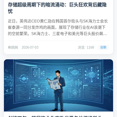
存储超级周期下的暗流涌动：巨头狂欢背后藏隐
忧
近日，英伟达CEO黄仁勋在韩国首尔街头与SK海力士会长
崔泰源一同分发炸鸡的画面，展现了存储行业在AI浪潮下
的空前繁荣。SK海力士、三星电子和美光等巨头股价飙
升，新产能已被长约协议锁定。然而，这场由AI驱动的存
储超级周期并非没有阴影，从上游原厂到下游终端，各方
希鸥网
2026-07-03
浏览: 1168
创新
都在高增长与高风险间艰难平衡。希鸥网观察到...