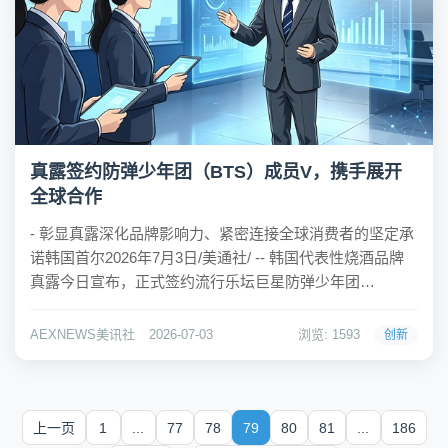
真露签约防弹少年团（BTS）成员V，携手展开
全球合作
- 彰显真露深化品牌影响力、紧密连接全球消费者的坚定承
诺韩国首尔2026年7月3日/美通社/ -- 韩国代表性烧酒品牌
真露今日宣布，正式签约流行乐坛巨星防弹少年团
（BTS）成员V为全新全球品牌代言人。此次合作是真露全
球品牌扩张战略的重要一环，旨在提升品牌竞争力，并与
AEXNEWS美讯社
2026-07-03
浏览: 1593
创新
全球消费者建立更紧密、更亲切的连接...
上一页
1
...
77
78
79
80
81
...
186