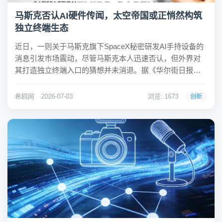
马斯克否认AI硬件传闻，太空帝国或正悄然构筑
独立终端生态
近日，一则关于马斯克旗下SpaceX秘密研发AI手持设备的
消息引发市场震动，尽管马斯克本人迅速否认，但外界对
其打造独立终端入口的猜想并未消退。据《华尔街日报》
披露，SpaceX在最新融资路演中向部分投资者展示了一款
超薄原型机，厚度小于现款iPhone，并计划搭载自研操作
希鸥网
2026-07-03
浏览: 1673
创新
系统与xAI技术。马斯克随即在...