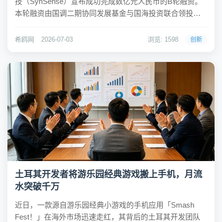
技（SynSense）宣布成功完成数亿元人民币的B轮融资。
本轮融资由国调二期协同发展基金与国海投资联合领投，
恒泰华盛、华仓资本、南岭基金等机构及宏力达共同跟
投。资金将用于加速脑机接口全栈产品的研发与量产，并
希鸥网
2026-07-03
浏览: 1598
创新
推动类脑视觉感算技术在消费电子、无人机等领域...
土耳其开发者将游乐园经典游戏搬上手机，月流
水突破千万
近日，一款源自游乐园经典小游戏的手机应用「Smash
Fest！」在海外市场迅速走红，其背后的土耳其开发团队