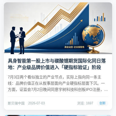
具身智能第一股上市与碳酸锂期货国际化同日落
地：产业级品牌价值进入「硬指标验证」阶段
7月3日两个看似独立的产业节点，实际上指向同一条主
线：品牌价值正在从叙事层面向产业硬指标层面下沉。一
方面，证监会7月2日晚间同意宇树科技科创板IPO注册，A
股"具身智能第一股"正式进入上市倒计时，从招股书受理到
注册生效仅用104天，刷新科创板审核速度纪录；另一方
斯贝瑞中国
2026-07-03
浏览: 1697
创新
面，广州期货交易所7月3日9时起正式引...