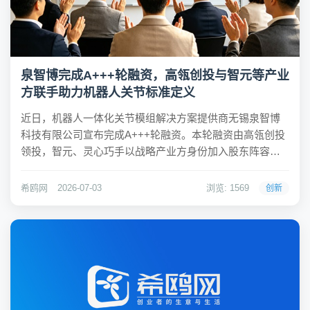
泉智博完成A+++轮融资，高瓴创投与智元等产业
方联手助力机器人关节标准定义
近日，机器人一体化关节模组解决方案提供商无锡泉智博
科技有限公司宣布完成A+++轮融资。本轮融资由高瓴创投
领投，智元、灵心巧手以战略产业方身份加入股东阵容。
至此，泉智博的资本结构升级为“顶级投资机构加头部产业
方加国有资本”三重驱动格局，标志着其在机器人关节领域
希鸥网
2026-07-03
浏览: 1569
创新
的加速成长。希鸥网观察到，泉智博创始人兼C...