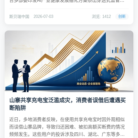
合多部委印发AI产业健康发展细化方案祭出穿透式监管量
化红线，工信部联合发改委和市场监管总局发布三项光伏
领域强制性国家标准。三组政策指向三个不同产业维度，
斯贝瑞中国
2026-07-03
浏览: 1412
创新
但内核高度一致——从「概念红利」到「制度筛选...
山寨共享充电宝泛滥成灾，消费者误借后遭遇买
断陷阱
近日，多地消费者反映，在使用共享充电宝时因外观相似
而误借山寨品牌，导致归还困难、被扣高额买断费的情况
频频发生。这些用户的投诉涉及四川、湖北、广东等多个