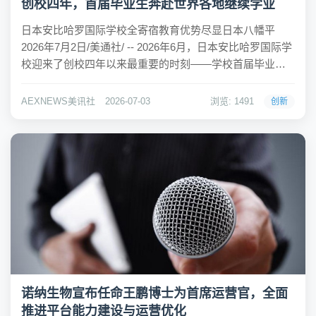
创校四年，首届毕业生奔赴世界各地继续学业
日本安比哈罗国际学校全寄宿教育优势尽显日本八幡平
2026年7月2日/美通社/ -- 2026年6月，日本安比哈罗国际学
校迎来了创校四年以来最重要的时刻——学校首届毕业班
34名毕业生正式毕业。对于一所坐落于日本但面向全球招
生、创立了四年的全寄宿学校而言，这不仅意味着第一届
AEXNEWS美讯社
2026-07-03
浏览: 1491
创新
学生顺利完成了完整的教育，更标...
诺纳生物宣布任命王鹏博士为首席运营官，全面
推进平台能力建设与运营优化