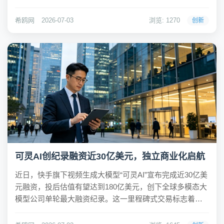
省份，涉及品牌包括豹力充、智葱快充、赏电等十几个名
称。这些山寨品牌通过模仿头部产品的配色和命名逻辑，
希鸥网
2026-07-03
浏览: 1270
创新
与正牌设备并排放置，造成视觉混淆，让消费者在电量告...
可灵AI创纪录融资近30亿美元，独立商业化启航
近日，快手旗下视频生成大模型“可灵AI”宣布完成近30亿美
元融资，投后估值有望达到180亿美元，创下全球多模态大
模型公司单轮最大融资纪录。这一里程碑式交易标志着可
灵AI的独立商业化发展进程正式启动，光源资本担任本次
融资的独家财务顾问。希鸥网观察到，本次融资吸引了众