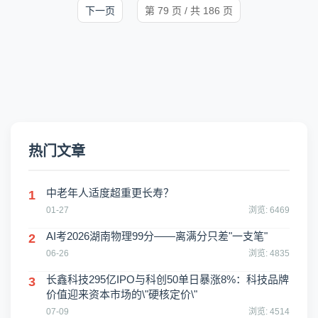
下一页
第 79 页 / 共 186 页
热门文章
中老年人适度超重更长寿？
1
01-27
浏览: 6469
AI考2026湖南物理99分——离满分只差"一支笔"
2
06-26
浏览: 4835
长鑫科技295亿IPO与科创50单日暴涨8%：科技品牌
3
价值迎来资本市场的\"硬核定价\"
07-09
浏览: 4514