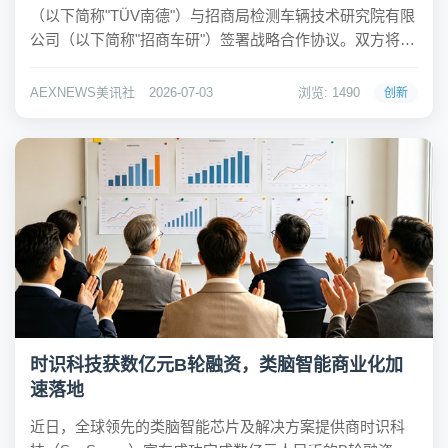
（以下简称"TÜV南德"）与招商局检测车辆技术研究院有限
公司（以下简称"招商车研"）签署战略合作协议。双方将围
绕检测认证、技术协同、出口市场开拓及科技创新研究等
领域开展合作，整合TÜV南德全球网络资源与招商车研检
AEXNEWS美讯社
2026-07-03
浏览: 1490
创新
测能力，共同构建面向...
时识科技获数亿元B轮融资，类脑智能商业化加
速落地
近日，全球领先的类脑智能芯片及解决方案提供商时识科