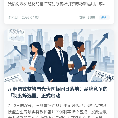
凭借对现实题材的精准捕捉与物理引擎的巧妙运用，成功
将这款产品推上美国iOS手游总榜第二位。数据显示，该游
戏在扣除平台分成后，日流水已稳定在5万美元左右，月流
希鸥网
2026-07-03
浏览: 1988
创新
水预估可达150万美元，折合人民币超...
AI穿透式监管与光伏国标同日落地：品牌竞争的
「制度筛选器」正式启动
7月2日的深夜，三则重磅消息几乎同时落地：央行宣布科
技型企业专项再贷款扩容并下调利率15个基点，发改委联