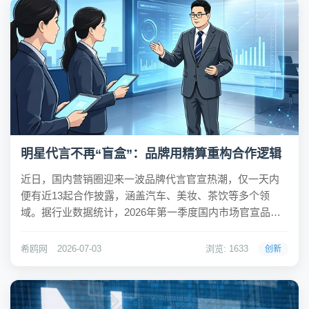
明星代言不再“盲盒”：品牌用精算重构合作逻辑
近日，国内营销圈迎来一波品牌代言官宣热潮，仅一天内
便有近13起合作披露，涵盖汽车、美妆、茶饮等多个领
域。据行业数据统计，2026年第一季度国内市场官宣品牌
代言事件超过730起，618大促预热期间内更是突破450起。
在AI、降本增效和价格内卷成为行业热词的当下，品牌却
希鸥网
2026-07-03
浏览: 1633
创新
纷纷将预算重新投向明星，引发市场关...