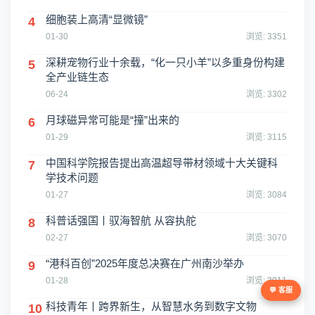
细胞装上高清“显微镜”
4
01-30
浏览: 3351
深耕宠物行业十余载，“化一只小羊”以多重身份构建
5
全产业链生态
06-24
浏览: 3302
月球磁异常可能是“撞”出来的
6
01-29
浏览: 3115
中国科学院报告提出高温超导带材领域十大关键科
7
学技术问题
01-27
浏览: 3084
科普话强国丨驭海智航 从容执舵
8
02-27
浏览: 3070
“港科百创”2025年度总决赛在广州南沙举办
9
01-28
浏览: 3011
💬 客服
科技青年丨跨界新生，从智慧水务到数字文物
10