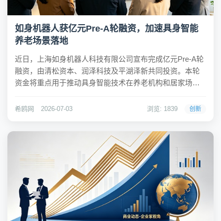
如身机器人获亿元Pre-A轮融资，加速具身智能
养老场景落地
近日，上海如身机器人科技有限公司宣布完成亿元Pre-A轮
融资，由清松资本、润泽科技及平湖泽新共同投资。本轮
资金将重点用于推动具身智能技术在养老机构和居家场景
中的规模化部署，标志着国内养老服务机器人领域迈入新
阶段。希鸥网观察到，如身机器人正通过构建“场景—数据
希鸥网
2026-07-03
浏览: 1839
创新
—模型”闭环体系，改变传统机器人产品开发模...