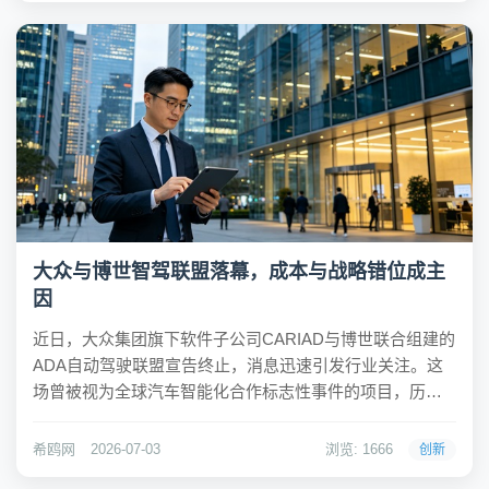
大众与博世智驾联盟落幕，成本与战略错位成主
因
近日，大众集团旗下软件子公司CARIAD与博世联合组建的
ADA自动驾驶联盟宣告终止，消息迅速引发行业关注。这
场曾被视为全球汽车智能化合作标志性事件的项目，历经
四年研发后走向终结，市场一度出现“大众单方面解约”或
“博世技术不达标”等片面解读。然而，深入分析后可以发
希鸥网
2026-07-03
浏览: 1666
创新
现，这并非单方过错，而是双方基于产业变...