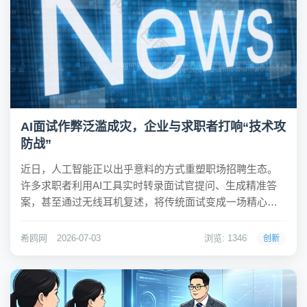
AI面试作弊泛滥成灾，企业与求职者打响“技术攻
防战”
近日，人工智能正以出乎意料的方式重塑职场招聘生态。
许多求职者利用AI工具实时转录面试官提问、生成精准答
案，甚至通过无线耳机复述，将传统面试变成一场精心设
计的表演。这种现象在国内外迅速蔓延，有海外程序员甚
至搭建了一套完整的AI求职系统，成功筛选数百个岗位并
希鸥网
2026-07-03
浏览: 1346
创新
拿到高级职位，引发行业对招聘公平性的深刻担忧。...