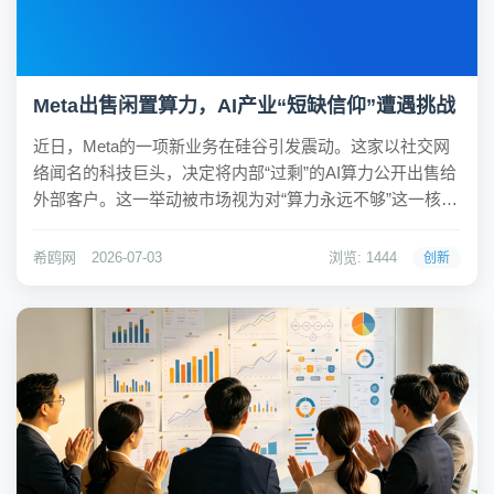
Meta出售闲置算力，AI产业“短缺信仰”遭遇挑战
近日，Meta的一项新业务在硅谷引发震动。这家以社交网
络闻名的科技巨头，决定将内部“过剩”的AI算力公开出售给
外部客户。这一举动被市场视为对“算力永远不够”这一核心
假设的直接挑战，导致AI基础设施板块市值一度蒸发万亿
美元，而Meta股价却逆势上涨。该事件迅速成为行业焦
希鸥网
2026-07-03
浏览: 1444
创新
点，引发对AI产业估值逻辑的重新...