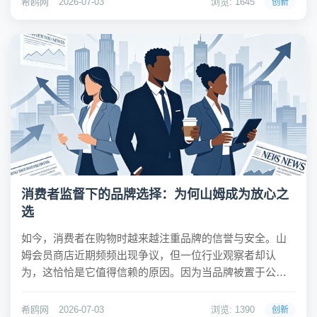
希鸥网
2026-07-03
浏览: 1645
创新
多顶级资本参与，包括CPE源峰、国方...
消费者监督下的品牌选择：为何山姆成为放心之
选
如今，消费者在购物时越来越注重品牌的信誉与安全。山
姆会员商店近期频频出现争议，但一位行业观察者却认
为，这恰恰是它值得信赖的原因。因为当品牌被置于公众
的严格审视之下，任何问题都会迅速被放大，促使企业不
得不谨慎经营。这种监督机制，让消费者获得了额外的安
希鸥网
2026-07-03
浏览: 1390
创新