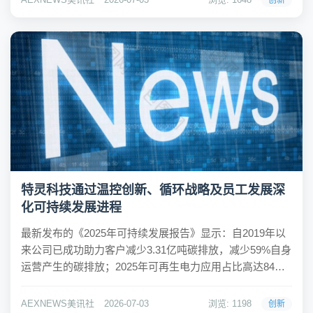
创新
梁文冲、高球新贵许龙...
特灵科技通过温控创新、循环战略及员工发展深
化可持续发展进程
最新发布的《2025年可持续发展报告》显示：自2019年以
来公司已成功助力客户减少3.31亿吨碳排放，减少59%自身
运营产生的碳排放；2025年可再生电力应用占比高达84%
上海2026年7月3日/美通社/ -- 全球温控系统创新者特灵科
技（纽交所代码：TT）持续推进面向建筑、工业和冷链领
AEXNEWS美讯社
2026-07-03
浏览: 1198
创新