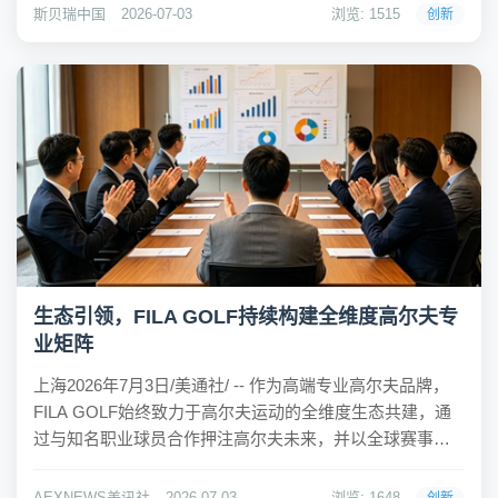
艺。两组信号指向同一个趋势:产业链定价权正在从终端消
斯贝瑞中国
2026-07-03
浏览: 1515
创新
费品牌...
生态引领，FILA GOLF持续构建全维度高尔夫专
业矩阵
上海2026年7月3日/美通社/ -- 作为高端专业高尔夫品牌，
FILA GOLF始终致力于高尔夫运动的全维度生态共建，通
过与知名职业球员合作押注高尔夫未来，并以全球赛事夯
实行业根基，向世界展现中国高尔夫的无限可能。目前，
FILA GOLF已构建包括新晋品牌代言人殷若宁、高球宗师
AEXNEWS美讯社
2026-07-03
浏览: 1648