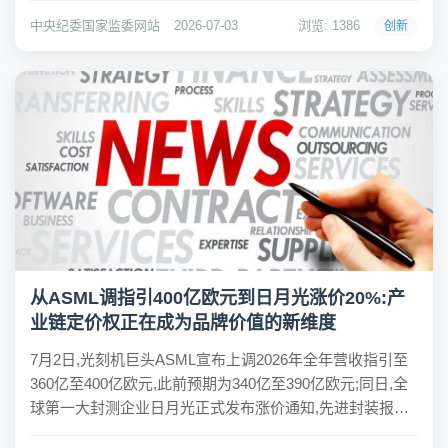
山东省烟台市监察委员会监察调查。（中央纪委国家监委
中央纪委国家监委网站
2026-07-03
浏览: 1386
创新
驻中央社会工作部纪检监察组、山东省纪委监委）
从ASML调指引400亿欧元到日月光涨价20%:产
业链定价权正在成为品牌价值的新维度
7月2日,光刻机巨头ASML宣布上调2026年全年营收指引至
360亿至400亿欧元,此前预期为340亿至390亿欧元;同日,全
球第一大封测企业日月光正式发布涨价通知,先进封装报价
最高涨幅突破20%,覆盖CoWoS和FoCoS两大AI算力核心工