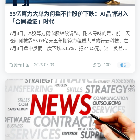
55亿算力大单为何挡不住股价下跌：AI品牌进入
「合同验证」时代
7月3日，A股算力概念股继续调整。耐人寻味的是，前一天
晚间刚披露55.08亿元五年期算力租赁大单的行云科技，在
7月3日盘中反而一度下跌5.15%，报27.65元。这一反差并
不寻常：放在半年前，一份相当于公司上年度营收近38倍
的大额合同，大概率会引发股价剧烈上涨；而在当前市场
斯贝瑞中国
2026-07-03
浏览: 1309
创新
环境下，投资者的第一反应却...