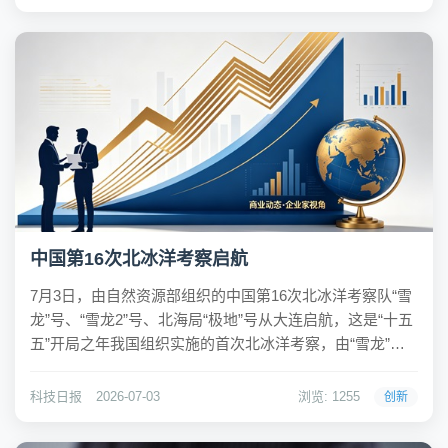
域的高效、可...
中国第16次北冰洋考察启航
7月3日，由自然资源部组织的中国第16次北冰洋考察队“雪
龙”号、“雪龙2”号、北海局“极地”号从大连启航，这是“十五
五”开局之年我国组织实施的首次北冰洋考察，由“雪龙”
号、“雪龙2”号、北海局“极地”号、“探索三号”四船共同实
施，预计10月上旬完成考察任务。当前，受全球气候变暖
科技日报
2026-07-03
浏览: 1255
创新
驱动，北极自然环境正发...